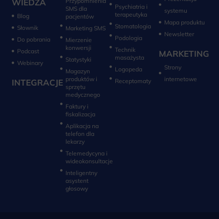
WIEDZA
Przypomnienia
Psychiatria i
SMS dla
systemu
terapeutyka
Blog
pacjentów
Mapa produktu
Stomatologia
Słownik
Marketing SMS
Newsletter
Do pobrania
Mierzenie
konwersji‎
Technik
Podcast
MARKETING
masażysta
Statystyki
Webinary
Strony
Logopeda
Magazyn
produktów i
internetowe
INTEGRACJE
sprzętu
medycznego
Faktury i
fiskalizacja
Aplikacja na
telefon dla
lekarzy
Telemedycyna i
wideokonsultacje‎
Inteligentny
asystent
głosowy