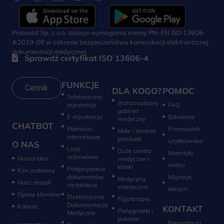
Proassist Sp. z o.o. stosuje wymagania normy PN-EN ISO 13606-
4:2019-08 w zakresie bezpieczeństwa komunikacji elektronicznej
dokumentacji medycznej
Sprawdź certyfikat ISO 13606-4
FUNKCJE
Cennik
DLA KOGO?
POMOC
Telefoniczna
Jednoosobowy
rejestracja
FAQ
gabinet
E-rejestracja
Szkolenia
medyczny
CHATBOT
Płatności
Przewodnik
Małe i średnie
internetowe
placówki
użytkownika
O NAS
Lista
Duże centra
Materiały
rezerwowa
Nasza idea
medyczne i
wideo
kliniki
Podpisywanie
Kim jesteśmy
dokumentów
Migracja
Medycyna
Nasz zespół
na tablecie
estetyczna
danych
Opinie klientów
Elektroniczna
Fizjoterapia
Dokumentacja
Kariera
KONTAKT
Pielęgniarki i
Medyczna
położne
Prezentacja