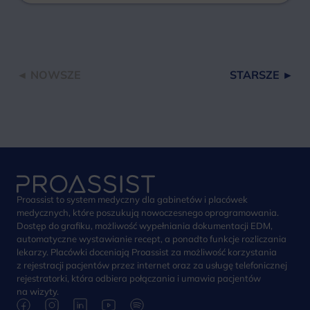
◄ NOWSZE
STARSZE ►
Proassist to system medyczny dla gabinetów i placówek
medycznych, które poszukują nowoczesnego oprogramowania.
Dostęp do grafiku, możliwość wypełniania dokumentacji EDM,
automatyczne wystawianie recept, a ponadto funkcje rozliczania
lekarzy. Placówki doceniają Proassist za możliwość korzystania
z rejestracji pacjentów przez internet oraz za usługę telefonicznej
rejestratorki, która odbiera połączania i umawia pacjentów
na wizyty.