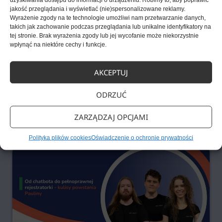
jakość przeglądania i wyświetlać (nie)spersonalizowane reklamy.
Wyrażenie zgody na te technologie umożliwi nam przetwarzanie danych,
Blog
11 czerwca, 2026
takich jak zachowanie podczas przeglądania lub unikalne identyfikatory na
tej stronie. Brak wyrażenia zgody lub jej wycofanie może niekorzystnie
Czy AI potrafi zastąpić pierwszą rozmowę
wpłynąć na niektóre cechy i funkcje.
z pacjentem? Raport, który obala mity
w komunikacji medycznej
AKCEPTUJ
Wielu menedżerów placówek medycznych żyje w przekonaniu,
ODRZUĆ
że nieustannie dzwoniący
ZARZĄDZAJ OPCJAMI
Polityka plików cookies
Oświadczenie o ochronie prywatności