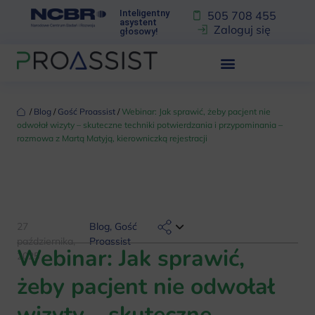
Inteligentny
505 708 455
asystent
Zaloguj się
głosowy!
‏‏‎ ‎/‏‏‎ ‎
Blog
‏‏‎ ‎/‏‏‎ ‎
Gość Proassist
‏‏‎ ‎/‏‏‎ ‎
Webinar: Jak sprawić, żeby pacjent nie
odwołał wizyty – skuteczne techniki potwierdzania i przypominania –
rozmowa z Martą Matyją, kierowniczką rejestracji
27
Blog
,
Gość
października,
Proassist
Webinar: Jak sprawić,
2025
żeby pacjent nie odwołał
wizyty – skuteczne