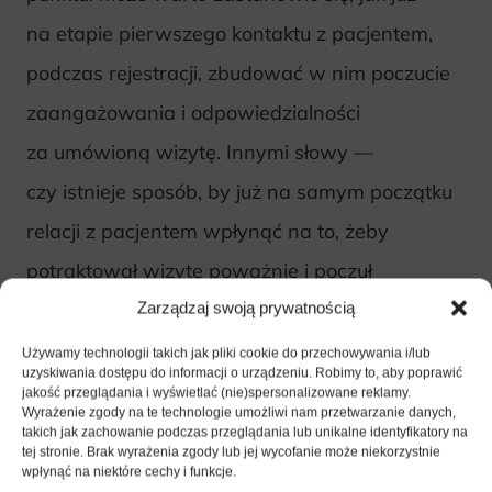
na etapie pierwszego kontaktu z pacjentem,
podczas rejestracji, zbudować w nim poczucie
zaangażowania i odpowiedzialności
za umówioną wizytę. Innymi słowy —
czy istnieje sposób, by już na samym początku
relacji z pacjentem wpłynąć na to, żeby
potraktował wizytę poważnie i poczuł
się współodpowiedzialny za jej przebieg,
Zarządzaj swoją prywatnością
jeszcze na długo przed samym spotkaniem
Używamy technologii takich jak pliki cookie do przechowywania i/lub
uzyskiwania dostępu do informacji o urządzeniu. Robimy to, aby poprawić
z lekarzem?
jakość przeglądania i wyświetlać (nie)spersonalizowane reklamy.
Wyrażenie zgody na te technologie umożliwi nam przetwarzanie danych,
takich jak zachowanie podczas przeglądania lub unikalne identyfikatory na
Podstawą jest rozmowa
tej stronie. Brak wyrażenia zgody lub jej wycofanie może niekorzystnie
wpłynąć na niektóre cechy i funkcje.