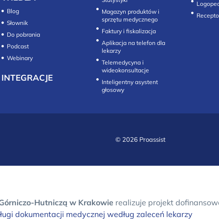
Logope
Blog
Magazyn produktów i
sprzętu medycznego
Słownik
Faktury i fiskalizacja
Do pobrania
Aplikacja na telefon dla
Podcast
lekarzy
Webinary
Telemedycyna i
wideokonsultacje‎
INTEGRACJE
Inteligentny asystent
głosowy
© 2026 Proassist
Górniczo-Hutniczą w Krakowie
realizuje projekt dofinans
sługi dokumentacji medycznej według zaleceń lekarzy