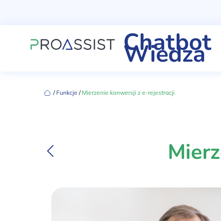
Chatbot
Wiedza
‏‏‎ ‎/‏‏‎ ‎
Funkcje
‏‏‎ ‎/‏‏‎ ‎
Mierzenie konwersji z e-rejestracji
Mierz