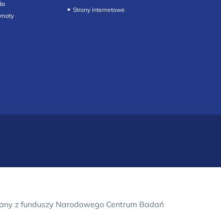
da
Strony internetowe
owany z funduszy Narodowego Centrum Badań