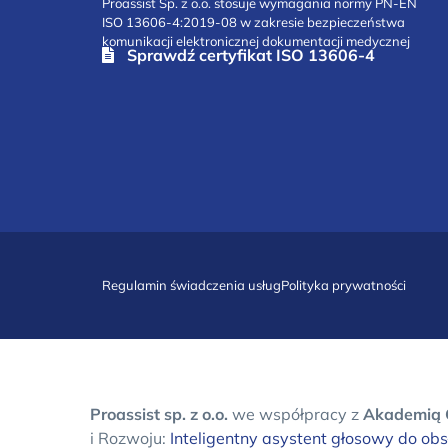
Proassist Sp. z o.o. stosuje wymagania normy PN-EN
ISO 13606-4:2019-08 w zakresie bezpieczeństwa
komunikacji elektronicznej dokumentacji medycznej
Sprawdź certyfikat ISO 13606-4
Regulamin świadczenia usług
Polityka prywatności
Proassist sp. z o.o.
we współpracy z
Akademią 
i Rozwoju:
Inteligentny asystent głosowy do ob