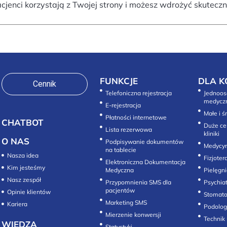
acjenci korzystają z Twojej strony i możesz wdrożyć skutecz
FUNKCJE
DLA K
Cennik
Telefoniczna rejestracja
Jednoos
medycz
E-rejestracja
Małe i ś
Płatności internetowe
CHATBOT
Duże ce
Lista rezerwowa
kliniki
O NAS
Podpisywanie dokumentów
Medycyn
na tablecie
Nasza idea
Fizjoter
Elektroniczna Dokumentacja
Kim jesteśmy
Medyczna
Pielęgni
Nasz zespół
Przypomnienia SMS dla
Psychiat
pacjentów
Opinie klientów
Stomato
Marketing SMS
Kariera
Mierzenie konwersji‎
Technik
WIEDZA
Statystyki