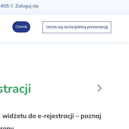
 455
Zaloguj się
Cennik
Umów się na bezpłatną prezentację
tracji
 widżetu do e-rejestracji – poznaj
trony