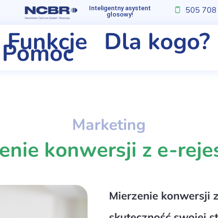
Inteligentny asystent
505 708
głosowy!
Funkcje
Dla kogo?
Pomoc
Marketing
enie konwersji z e-rejes
Mierzenie konwersji z
skuteczność swojej s