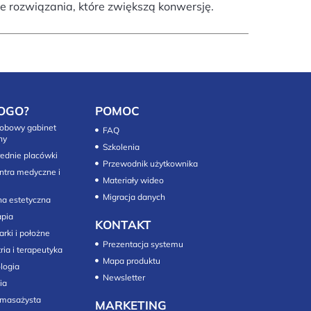
ne rozwiązania, które zwiększą konwersję.
OGO?
POMOC
obowy gabinet
FAQ
ny
Szkolenia
rednie placówki
Przewodnik użytkownika
ntra medyczne i
Materiały wideo
Migracja danych
a estetyczna
apia
KONTAKT
arki i położne
Prezentacja systemu
ria i terapeutyka
Mapa produktu
logia
Newsletter
 masażysta
MARKETING