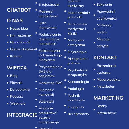
gabinet
E-rejestracja
Szkolenia
medyczny
CHATBOT
Płatności
Przewodnik
Małe i średnie
internetowe
placówki
użytkownika
O NAS
Lista
Duże centra
Materiały
rezerwowa
Nasza idea
medyczne i
wideo
kliniki
Podpisywanie
Kim jesteśmy
dokumentów
Migracja
Medycyna
Nasz zespół
na tablecie
estetyczna
danych
Opinie klientów
Elektroniczna
Fizjoterapia
Dokumentacja
Kariera
KONTAKT
Pielęgniarki i
Medyczna
położne
Prezentacja
WIEDZA
Przypomnienia
Psychiatria i
SMS dla
systemu
terapeutyka
Blog
pacjentów
Mapa produktu
Stomatologia
Słownik
Marketing SMS
Newsletter
Do pobrania
Mierzenie
konwersji‎
Technik
Podcast
MARKETING
masażysta
Statystyki
Webinary
Strony
Logopeda
Magazyn
produktów i
internetowe
INTEGRACJE
sprzętu
medycznego
Faktury i