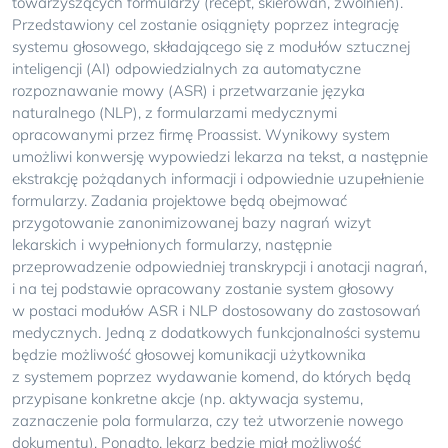
towarzyszących formularzy (recept, skierowań, zwolnień).
Przedstawiony cel zostanie osiągnięty poprzez integrację
systemu głosowego, składającego się z modułów sztucznej
inteligencji (AI) odpowiedzialnych za automatyczne
rozpoznawanie mowy (ASR) i przetwarzanie języka
naturalnego (NLP), z formularzami medycznymi
opracowanymi przez firmę Proassist. Wynikowy system
umożliwi konwersję wypowiedzi lekarza na tekst, a następnie
ekstrakcję pożądanych informacji i odpowiednie uzupełnienie
formularzy. Zadania projektowe będą obejmować
przygotowanie zanonimizowanej bazy nagrań wizyt
lekarskich i wypełnionych formularzy, następnie
przeprowadzenie odpowiedniej transkrypcji i anotacji nagrań,
i na tej podstawie opracowany zostanie system głosowy
w postaci modułów ASR i NLP dostosowany do zastosowań
medycznych. Jedną z dodatkowych funkcjonalności systemu
będzie możliwość głosowej komunikacji użytkownika
z systemem poprzez wydawanie komend, do których będą
przypisane konkretne akcje (np. aktywacja systemu,
zaznaczenie pola formularza, czy też utworzenie nowego
dokumentu). Ponadto, lekarz będzie miał możliwość