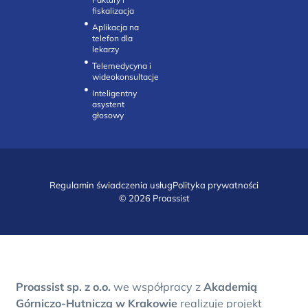
fiskalizacja
Aplikacja na
telefon dla
lekarzy
Telemedycyna i
wideokonsultacje‎
Inteligentny
asystent
głosowy
Regulamin świadczenia usług
Polityka prywatności
© 2026 Proassist
Proassist sp. z o.o.
we współpracy z
Akademią
Górniczo-Hutniczą w Krakowie
realizuje projekt