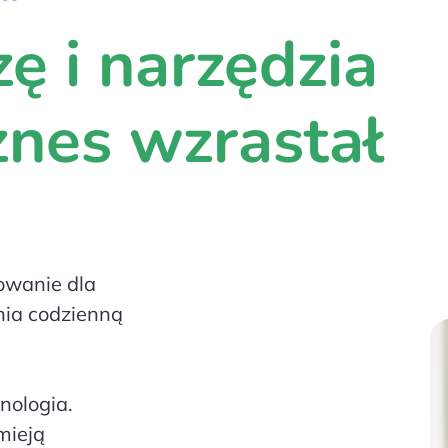
 i narzędzia
znes wzrastał
wanie dla
nia codzienną
nologia.
mieją