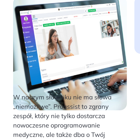
W naszym słowniku nie ma słowa
„niemożliwe”. Proassist to zgrany
zespół, który nie tylko dostarcza
nowoczesne oprogramowanie
medyczne, ale także dba o Twój