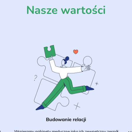
Nasze wartości
Budowanie relacji
,
Wspieramy gabinety medyczne jako ich zewnętrzny zespół