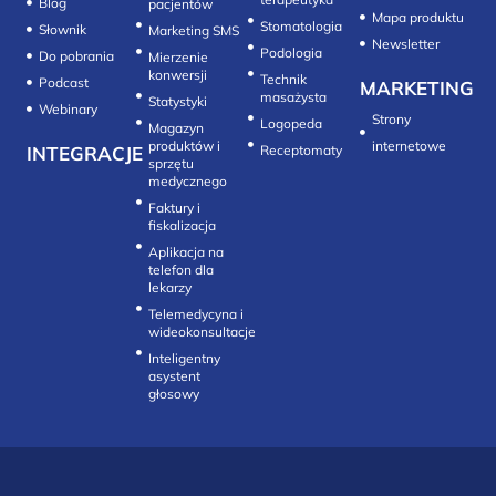
Blog
pacjentów
Mapa produktu
Stomatologia
Słownik
Marketing SMS
Newsletter
Do pobrania
Mierzenie
konwersji‎
Technik
Podcast
MARKETING
masażysta
Statystyki
Webinary
Strony
Logopeda
Magazyn
produktów i
internetowe
INTEGRACJE
sprzętu
medycznego
Faktury i
fiskalizacja
Aplikacja na
telefon dla
lekarzy
Telemedycyna i
wideokonsultacje‎
Inteligentny
asystent
głosowy