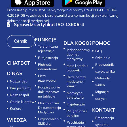
Proassist Sp. z o.o. stosuje wymagania normy PN-EN ISO 13606-
4:2019-08 w zakresie bezpieczeństwa komunikacji elektronicznej
dokumentacji medycznej
Sprawdź certyfikat ISO 13606-4
FUNKCJE
Cennik
DLA KOGO?
POMOC
Telefoniczna
Jednoosobowy
rejestracja
FAQ
gabinet
E-rejestracja
Szkolenia
medyczny
CHATBOT
Płatności
Przewodnik
Małe i średnie
internetowe
placówki
użytkownika
O NAS
Lista
Duże centra
Materiały
rezerwowa
Nasza idea
medyczne i
wideo
kliniki
Podpisywanie
Kim jesteśmy
dokumentów
Migracja
Medycyna
Nasz zespół
na tablecie
estetyczna
danych
Opinie klientów
Elektroniczna
Fizjoterapia
Dokumentacja
Kariera
KONTAKT
Pielęgniarki i
Medyczna
położne
Prezentacja
WIEDZA
Przypomnienia
Psychiatria i
SMS dla
systemu
terapeutyka