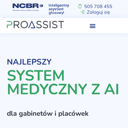
Inteligentny
505 708 455
asystent
Zaloguj się
głosowy!
NAJLEPSZY
SYSTEM
MEDYCZNY Z AI
dla gabinetów i placówek