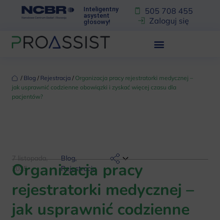
Inteligentny
505 708 455
asystent
Zaloguj się
głosowy!
‏‏‎ ‎/‏‏‎ ‎
Blog
‏‏‎ ‎/‏‏‎ ‎
Rejestracja
‏‏‎ ‎/‏‏‎ ‎
Organizacja pracy rejestratorki medycznej –
jak usprawnić codzienne obowiązki i zyskać więcej czasu dla
pacjentów?
7 listopada,
Blog
,
Organizacja pracy
2025
Rejestracja
rejestratorki medycznej –
jak usprawnić codzienne