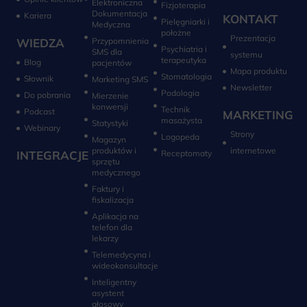
Elektroniczna
Fizjoterapia
Dokumentacja
Kariera
KONTAKT
Pielęgniarki i
Medyczna
położne
Prezentacja
WIEDZA
Przypomnienia
Psychiatria i
SMS dla
systemu
terapeutyka
Blog
pacjentów
Mapa produktu
Stomatologia
Słownik
Marketing SMS
Newsletter
Do pobrania
Mierzenie
konwersji‎
Technik
Podcast
MARKETING
masażysta
Statystyki
Webinary
Strony
Logopeda
Magazyn
produktów i
internetowe
INTEGRACJE
sprzętu
medycznego
Faktury i
fiskalizacja
Aplikacja na
telefon dla
lekarzy
Telemedycyna i
wideokonsultacje‎
Inteligentny
asystent
głosowy