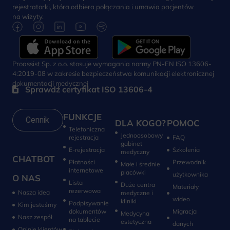
rejestratorki, która odbiera połączania i umawia pacjentów
na wizyty.
Proassist Sp. z o.o. stosuje wymagania normy PN-EN ISO 13606-
4:2019-08 w zakresie bezpieczeństwa komunikacji elektronicznej
dokumentacji medycznej
Sprawdź certyfikat ISO 13606-4
FUNKCJE
Cennik
DLA KOGO?
POMOC
Telefoniczna
Jednoosobowy
rejestracja
FAQ
gabinet
E-rejestracja
Szkolenia
medyczny
CHATBOT
Płatności
Przewodnik
Małe i średnie
internetowe
placówki
użytkownika
O NAS
Lista
Duże centra
Materiały
rezerwowa
Nasza idea
medyczne i
wideo
kliniki
Podpisywanie
Kim jesteśmy
dokumentów
Migracja
Medycyna
Nasz zespół
na tablecie
estetyczna
danych
Opinie klientów