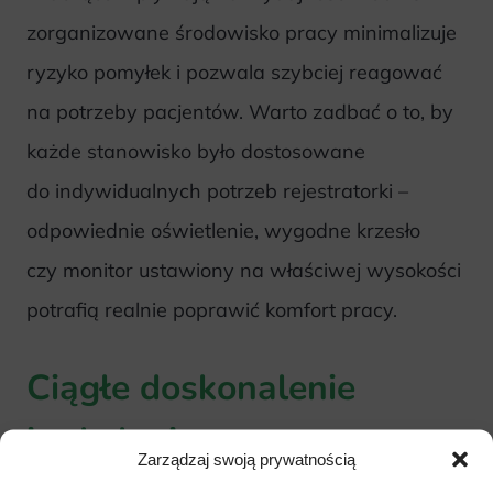
zorganizowane środowisko pracy minimalizuje
ryzyko pomyłek i pozwala szybciej reagować
na potrzeby pacjentów. Warto zadbać o to, by
każde stanowisko było dostosowane
do indywidualnych potrzeb rejestratorki –
odpowiednie oświetlenie, wygodne krzesło
czy monitor ustawiony na właściwej wysokości
potrafią realnie poprawić komfort pracy.
Ciągłe doskonalenie
i szkolenia
Zarządzaj swoją prywatnością
Nowe technologie, zmieniające się przepisy,