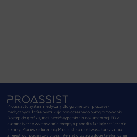
Proassist to system medyczny dla gabinetów i placówek
medycznych, które poszukują nowoczesnego oprogramowania.
Dostęp do grafiku, możliwość wypełniania dokumentacji EDM,
automatyczne wystawianie recept, a ponadto funkcje rozliczania
lekarzy. Placówki doceniają Proassist za możliwość korzystania
z rejestracji pacjentów przez internet oraz za usługę telefonicznej