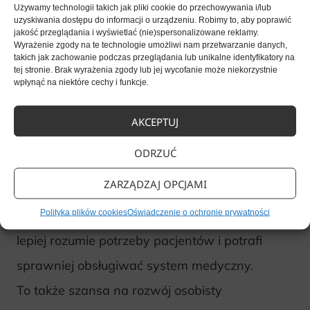
Używamy technologii takich jak pliki cookie do przechowywania i/lub
oczekiwania pacjentów – to wszystko sprawia,
uzyskiwania dostępu do informacji o urządzeniu. Robimy to, aby poprawić
jakość przeglądania i wyświetlać (nie)spersonalizowane reklamy.
że rola rejestratorki medycznej stale ewoluuje.
Wyrażenie zgody na te technologie umożliwi nam przetwarzanie danych,
takich jak zachowanie podczas przeglądania lub unikalne identyfikatory na
Warto korzystać ze
szkoleń
branżowych,
tej stronie. Brak wyrażenia zgody lub jej wycofanie może niekorzystnie
wpłynąć na niektóre cechy i funkcje.
webinarów
czy
materiałów edukacyjnych
,
które pomagają być na bieżąco z nowymi
AKCEPTUJ
rozwiązaniami.
ODRZUĆ
ZARZĄDZAJ OPCJAMI
Dzięki regularnemu podnoszeniu kwalifikacji
Polityka plików cookies
Oświadczenie o ochronie prywatności
rejestratorka zyskuje pewność w działaniu,
lepiej rozumie potrzeby pacjentów i potrafi
sprawniej obsługiwać system medyczny.
To także szansa na rozwój osobisty