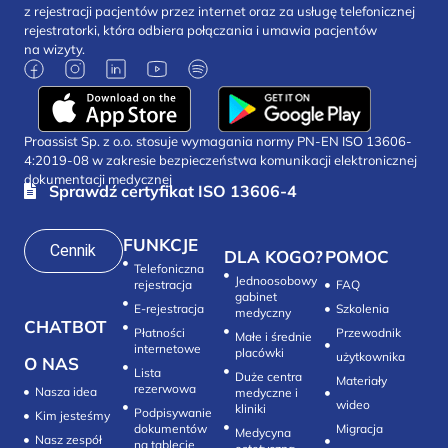
z rejestracji pacjentów przez internet oraz za usługę telefonicznej
rejestratorki, która odbiera połączania i umawia pacjentów
na wizyty.
Proassist Sp. z o.o. stosuje wymagania normy PN-EN ISO 13606-
4:2019-08 w zakresie bezpieczeństwa komunikacji elektronicznej
dokumentacji medycznej
Sprawdź certyfikat ISO 13606-4
FUNKCJE
Cennik
DLA KOGO?
POMOC
Telefoniczna
Jednoosobowy
rejestracja
FAQ
gabinet
E-rejestracja
Szkolenia
medyczny
CHATBOT
Płatności
Przewodnik
Małe i średnie
internetowe
placówki
użytkownika
O NAS
Lista
Duże centra
Materiały
rezerwowa
Nasza idea
medyczne i
wideo
kliniki
Podpisywanie
Kim jesteśmy
dokumentów
Migracja
Medycyna
Nasz zespół
na tablecie