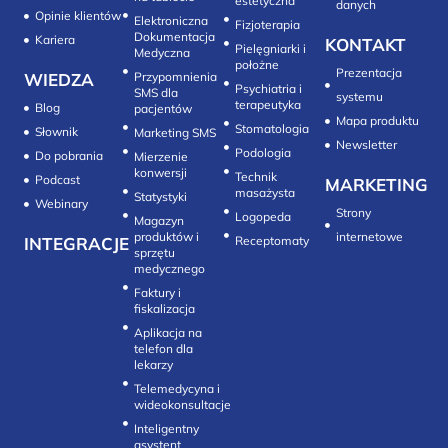
estetyczna
danych
Opinie klientów
Elektroniczna
Fizjoterapia
Dokumentacja
Kariera
KONTAKT
Pielęgniarki i
Medyczna
położne
Prezentacja
WIEDZA
Przypomnienia
Psychiatria i
SMS dla
systemu
terapeutyka
Blog
pacjentów
Mapa produktu
Stomatologia
Słownik
Marketing SMS
Newsletter
Do pobrania
Mierzenie
konwersji‎
Technik
Podcast
MARKETING
masażysta
Statystyki
Webinary
Strony
Logopeda
Magazyn
produktów i
internetowe
INTEGRACJE
sprzętu
medycznego
Faktury i
fiskalizacja
Aplikacja na
telefon dla
lekarzy
Telemedycyna i
wideokonsultacje‎
Inteligentny
asystent