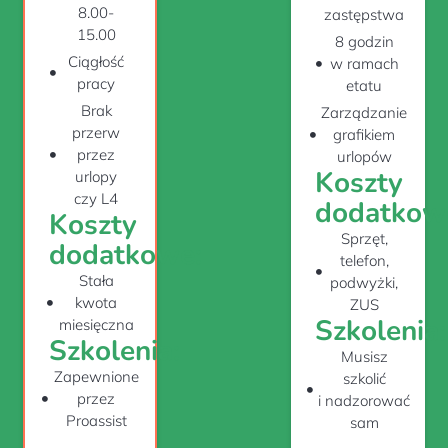
8.00-
zastępstwa
15.00
8 godzin
Ciągłość
w ramach
pracy
etatu
Brak
Zarządzanie
przerw
grafikiem
przez
urlopów
Koszty
urlopy
czy L4
dodatkow
Koszty
Sprzęt,
dodatkowe:
telefon,
Stała
podwyżki,
kwota
ZUS
Szkolenia:
miesięczna
Szkolenia:
Musisz
Zapewnione
szkolić
przez
i nadzorować
Proassist
sam