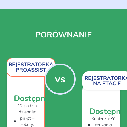
PORÓWNANIE
REJESTRATORKA
PROASSIST
REJESTRATORK
NA ETACIE
Dostępność
12 godzin
Dostępno
dziennie:
pn-pt +
Konieczność
soboty:
szukania