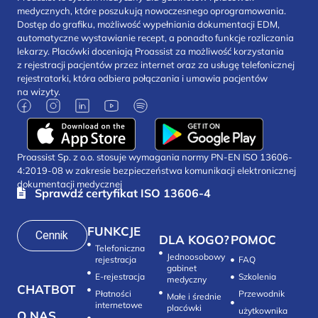
medycznych, które poszukują nowoczesnego oprogramowania.
Dostęp do grafiku, możliwość wypełniania dokumentacji EDM,
automatyczne wystawianie recept, a ponadto funkcje rozliczania
lekarzy. Placówki doceniają Proassist za możliwość korzystania
z rejestracji pacjentów przez internet oraz za usługę telefonicznej
rejestratorki, która odbiera połączania i umawia pacjentów
na wizyty.
Proassist Sp. z o.o. stosuje wymagania normy PN-EN ISO 13606-
4:2019-08 w zakresie bezpieczeństwa komunikacji elektronicznej
dokumentacji medycznej
Sprawdź certyfikat ISO 13606-4
FUNKCJE
Cennik
DLA KOGO?
POMOC
Telefoniczna
Jednoosobowy
rejestracja
FAQ
gabinet
E-rejestracja
Szkolenia
medyczny
CHATBOT
Płatności
Przewodnik
Małe i średnie
internetowe
placówki
użytkownika
O NAS