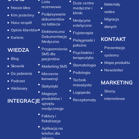
Lista
Duże centra
Materiały
rezerwowa
Nasza idea
medyczne i
wideo
kliniki
Podpisywanie
Kim jesteśmy
dokumentów
Migracja
Medycyna
Nasz zespół
na tablecie
estetyczna
danych
Opinie klientów
Elektroniczna
Fizjoterapia
Dokumentacja
Kariera
KONTAKT
Pielęgniarki i
Medyczna
położne
Prezentacja
WIEDZA
Przypomnienia
Psychiatria i
SMS dla
systemu
terapeutyka
Blog
pacjentów
Mapa produktu
Stomatologia
Słownik
Marketing SMS
Newsletter
Do pobrania
Mierzenie
konwersji‎
Technik
Podcast
MARKETING
masażysta
Statystyki
Webinary
Strony
Logopeda
Magazyn
produktów i
internetowe
INTEGRACJE
sprzętu
medycznego
Faktury i
fiskalizacja
Aplikacja na
telefon dla
lekarzy