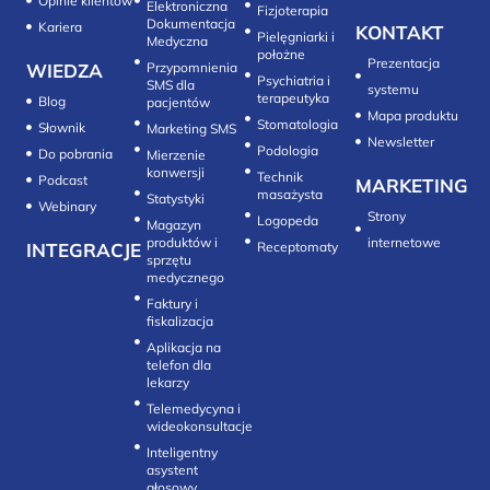
Opinie klientów
Elektroniczna
Fizjoterapia
Dokumentacja
Kariera
KONTAKT
Pielęgniarki i
Medyczna
położne
Prezentacja
WIEDZA
Przypomnienia
Psychiatria i
SMS dla
systemu
terapeutyka
Blog
pacjentów
Mapa produktu
Stomatologia
Słownik
Marketing SMS
Newsletter
Do pobrania
Mierzenie
konwersji‎
Technik
Podcast
MARKETING
masażysta
Statystyki
Webinary
Strony
Logopeda
Magazyn
produktów i
internetowe
INTEGRACJE
sprzętu
medycznego
Faktury i
fiskalizacja
Aplikacja na
telefon dla
lekarzy
Telemedycyna i
wideokonsultacje‎
Inteligentny
asystent
głosowy