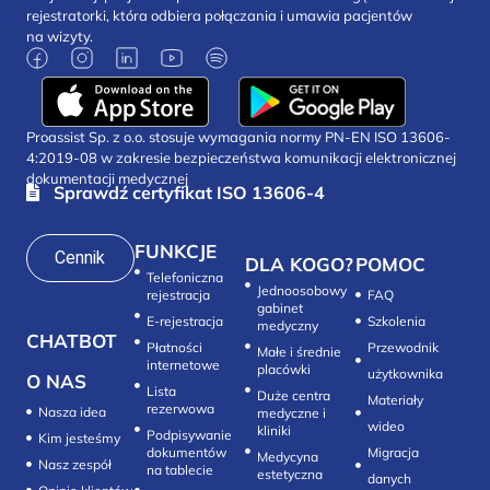
rejestratorki, która odbiera połączania i umawia pacjentów
na wizyty.
Proassist Sp. z o.o. stosuje wymagania normy PN-EN ISO 13606-
4:2019-08 w zakresie bezpieczeństwa komunikacji elektronicznej
dokumentacji medycznej
Sprawdź certyfikat ISO 13606-4
FUNKCJE
Cennik
DLA KOGO?
POMOC
Telefoniczna
Jednoosobowy
rejestracja
FAQ
gabinet
E-rejestracja
Szkolenia
medyczny
CHATBOT
Płatności
Przewodnik
Małe i średnie
internetowe
placówki
użytkownika
O NAS
Lista
Duże centra
Materiały
rezerwowa
Nasza idea
medyczne i
wideo
kliniki
Podpisywanie
Kim jesteśmy
dokumentów
Migracja
Medycyna
Nasz zespół
na tablecie
estetyczna
danych