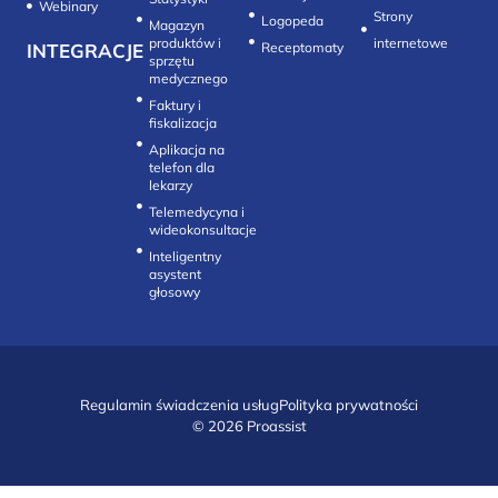
Webinary
Strony
Logopeda
Magazyn
produktów i
internetowe
INTEGRACJE
sprzętu
medycznego
Faktury i
fiskalizacja
Aplikacja na
telefon dla
lekarzy
Telemedycyna i
wideokonsultacje‎
Inteligentny
asystent
głosowy
Regulamin świadczenia usług
Polityka prywatności
© 2026 Proassist