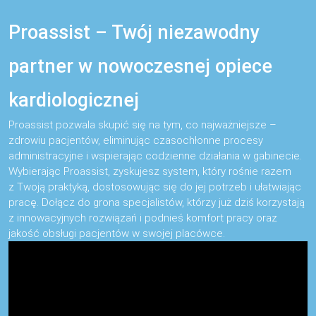
Proassist – Twój niezawodny
partner w nowoczesnej opiece
kardiologicznej
Proassist pozwala skupić się na tym, co najważniejsze –
zdrowiu pacjentów, eliminując czasochłonne procesy
administracyjne i wspierając codzienne działania w gabinecie.
Wybierając Proassist, zyskujesz system, który rośnie razem
z Twoją praktyką, dostosowując się do jej potrzeb i ułatwiając
pracę. Dołącz do grona specjalistów, którzy już dziś korzystają
z innowacyjnych rozwiązań i podnieś komfort pracy oraz
jakość obsługi pacjentów w swojej placówce.