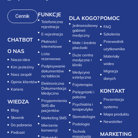
FUNKCJE
Cennik
DLA KOGO?
POMOC
Telefoniczna
Jednoosobowy
rejestracja
FAQ
gabinet
E-rejestracja
Szkolenia
medyczny
CHATBOT
Płatności
Przewodnik
Małe i średnie
internetowe
placówki
użytkownika
O NAS
Lista
Duże centra
Materiały
rezerwowa
Nasza idea
medyczne i
wideo
kliniki
Podpisywanie
Kim jesteśmy
dokumentów
Migracja
Medycyna
Nasz zespół
na tablecie
estetyczna
danych
Opinie klientów
Elektroniczna
Fizjoterapia
Dokumentacja
Kariera
KONTAKT
Pielęgniarki i
Medyczna
położne
Prezentacja
WIEDZA
Przypomnienia
Psychiatria i
SMS dla
systemu
terapeutyka
Blog
pacjentów
Mapa produktu
Stomatologia
Słownik
Marketing SMS
Newsletter
Do pobrania
Mierzenie
konwersji‎
Technik
Podcast
MARKETING
masażysta
Statystyki