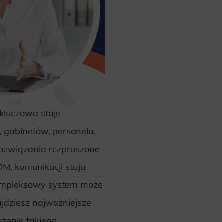
kluczowa staje
, gabinetów, personelu,
 rozwiązania rozproszone
DM, komunikacji stają
 kompleksowy system może
ajdziesz najważniejsze
ożenie takiego