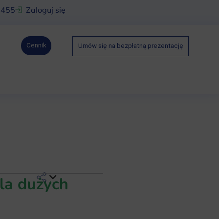
 455
Zaloguj się
Cennik
Umów się na bezpłatną prezentację
la dużych