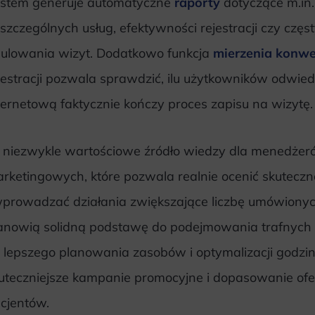
stem generuje automatyczne
raporty
dotyczące m.in.
szczególnych usług, efektywności rejestracji czy częs
ulowania wizyt. Dodatkowo funkcja
mierzenia konwe
jestracji pozwala sprawdzić, ilu użytkowników odwie
ternetową faktycznie kończy proces zapisu na wizytę
 niezwykle wartościowe źródło wiedzy dla menedżer
rketingowych, które pozwala realnie ocenić skuteczn
wprowadzać działania zwiększające liczbę umówionych
anowią solidną podstawę do podejmowania trafnych 
 lepszego planowania zasobów i optymalizacji godzin
uteczniejsze kampanie promocyjne i dopasowanie ofer
cjentów.