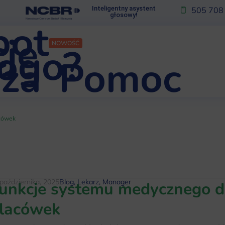
Inteligentny asystent
505 708
głosowy!
bot
je
NOWOŚĆ
kogo?
za
Pomoc
acówek
października, 2025
Blog
,
Lekarz
,
Manager
unkcje systemu medycznego d
lacówek