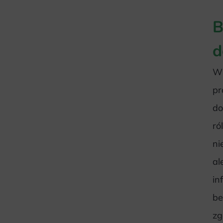
B
d
W 
pr
do
ró
ni
al
in
be
zg