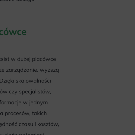
acówce
ist w dużej placówce
jsze zarządzanie, wyższą
 Dzięki skalowalności
tów czy specjalistów,
nformacje w jednym
ja procesów, takich
zędność czasu i kosztów,
zyskują natomiast