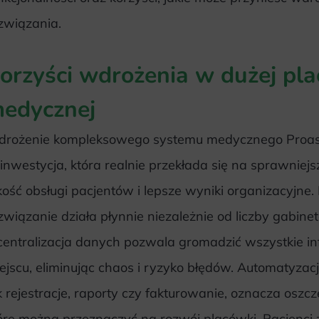
związania.
orzyści wdrożenia w dużej pl
edycznej
rożenie kompleksowego systemu medycznego Proass
 inwestycja, która realnie przekłada się na sprawnie
kość obsługi pacjentów i lepsze wyniki organizacyjne.
związanie działa płynnie niezależnie od liczby gabine
centralizacja danych pozwala gromadzić wszystkie i
ejscu, eliminując chaos i ryzyko błędów. Automatyzac
k rejestracje, raporty czy fakturowanie, oznacza oszc
óre można przeznaczyć na rozwój placówki. Pacjenci 