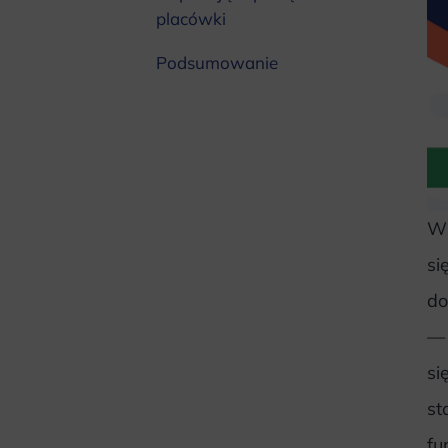
placówki
Podsumowanie
W
si
do
— 
si
st
fu