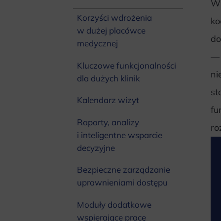
W 
Korzyści wdrożenia
ko
w dużej placówce
do
medycznej
— 
Kluczowe funkcjonalności
ni
dla dużych klinik
st
Kalendarz wizyt
fu
Raporty, analizy
ro
i inteligentne wsparcie
decyzyjne
Bezpieczne zarządzanie
uprawnieniami dostępu
Moduły dodatkowe
wspierające pracę