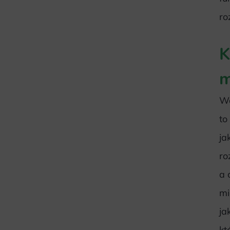
ro
K
m
Wd
to
ja
ro
a 
mi
ja
kt