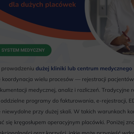
 prowadzeniu
dużej kliniki lub centrum medycznego
ę koordynacja wielu procesów — rejestracji pacjentów
kumentacji medycznej, analiz i rozliczeń. Tradycyjne
oddzielne programy do fakturowania, e-rejestracji, E
ę niewydolne przy dużej skali. W takich warunkach
ać się kręgosłupem operacyjnym placówki. Poniżej zn
nkcjonalności oraz korzyści, jakie może przynieść wdr