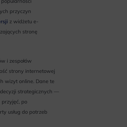
 popularności
tych przyczyn
rsji
z widżetu e-
dzających stronę
.
ów i zespołów
ość strony internetowej
 wizyt online. Dane te
decyzji strategicznych —
 przyjęć, po
ty usług do potrzeb