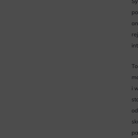
Sy
po
an
re
in
To
ma
i 
st
od
sk
pa