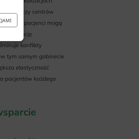
 wielu lokalizacjach
ci klinik czy centrów
CJAMI
ją online
pacjenci mogą
ąża recepcję
iminuje konflikty
 w tym samym gabinecie
iększa elastyczność
uga pacjentów każdego
wsparcie