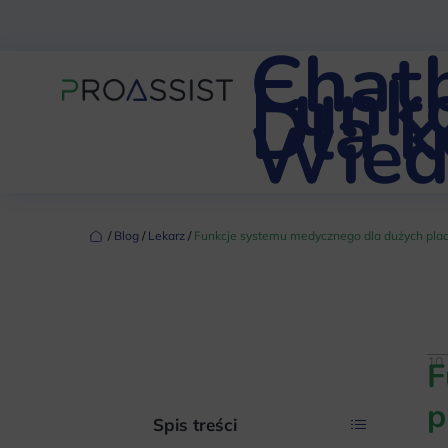
Chat
Funkc
Dla 
Wied
‏‏‎ ‎/‏‏‎ ‎
Blog
‏‏‎ ‎/‏‏‎ ‎
Lekarz
‏‏‎ ‎/‏‏‎ ‎
Funkcje systemu medycznego dla dużych pl
10 
F
p
Spis treści