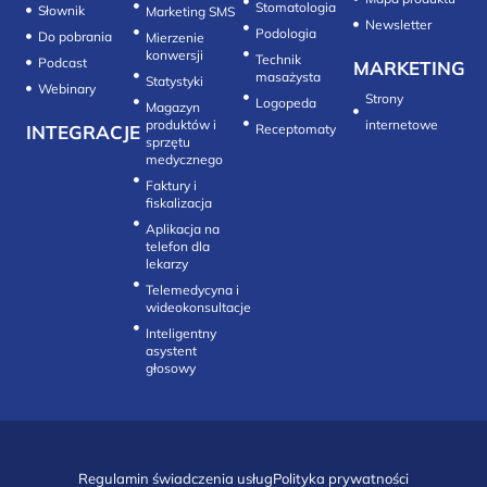
Stomatologia
Słownik
Marketing SMS
Newsletter
Do pobrania
Mierzenie
konwersji‎
Technik
Podcast
MARKETING
masażysta
Statystyki
Webinary
Strony
Logopeda
Magazyn
produktów i
internetowe
INTEGRACJE
sprzętu
medycznego
Faktury i
fiskalizacja
Aplikacja na
telefon dla
lekarzy
Telemedycyna i
wideokonsultacje‎
Inteligentny
asystent
głosowy
Regulamin świadczenia usług
Polityka prywatności