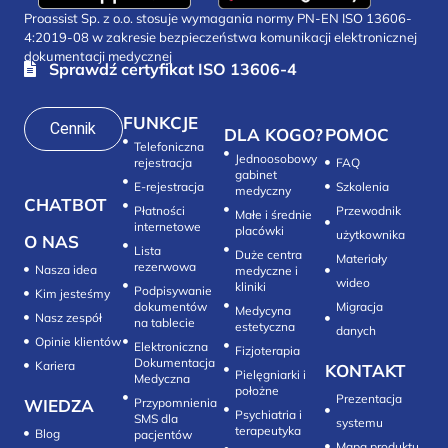
Proassist Sp. z o.o. stosuje wymagania normy PN-EN ISO 13606-
4:2019-08 w zakresie bezpieczeństwa komunikacji elektronicznej
dokumentacji medycznej
Sprawdź certyfikat ISO 13606-4
FUNKCJE
Cennik
DLA KOGO?
POMOC
Telefoniczna
Jednoosobowy
rejestracja
FAQ
gabinet
E-rejestracja
Szkolenia
medyczny
CHATBOT
Płatności
Przewodnik
Małe i średnie
internetowe
placówki
użytkownika
O NAS
Lista
Duże centra
Materiały
rezerwowa
Nasza idea
medyczne i
wideo
kliniki
Podpisywanie
Kim jesteśmy
dokumentów
Migracja
Medycyna
Nasz zespół
na tablecie
estetyczna
danych
Opinie klientów
Elektroniczna
Fizjoterapia
Dokumentacja
Kariera
KONTAKT
Pielęgniarki i
Medyczna
położne
Prezentacja
WIEDZA
Przypomnienia
Psychiatria i
SMS dla
systemu
terapeutyka
Blog
pacjentów
Mapa produktu