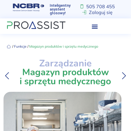
Inteligentny
505 708 455
asystent
Zaloguj się
głosowy!
‏‏‎ ‎/‏‏‎ ‎
Funkcje
‏‏‎ ‎/‏‏‎ ‎
Magazyn produktów i sprzętu medycznego
Zarządzanie
Magazyn produktów
i sprzętu medycznego