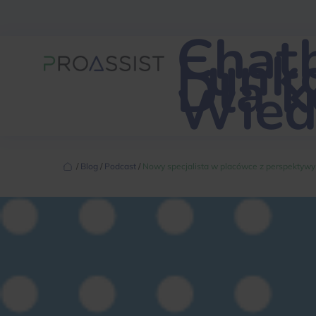
Chat
Funkc
Dla 
Wied
‏‏‎ ‎/‏‏‎ ‎
Blog
‏‏‎ ‎/‏‏‎ ‎
Podcast
‏‏‎ ‎/‏‏‎ ‎
Nowy specjalista w placówce z perspektywy 