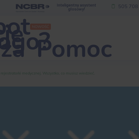
Inteligentny asystent
505 708
głosowy!
bot
je
NOWOŚĆ
kogo?
za
Pomoc
rejestratorki medycznej. Wszystko, co musisz wiedzieć.