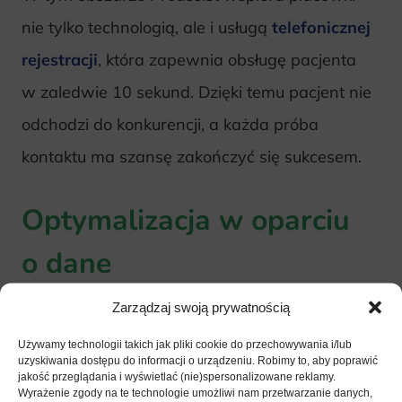
nie tylko technologią, ale i usługą
telefonicznej
rejestracji
, która zapewnia obsługę pacjenta
w zaledwie 10 sekund. Dzięki temu pacjent nie
odchodzi do konkurencji, a każda próba
kontaktu ma szansę zakończyć się sukcesem.
Optymalizacja w oparciu
o dane
Samo gromadzenie danych to dopiero
Zarządzaj swoją prywatnością
pierwszy krok w kierunku skutecznego
Używamy technologii takich jak pliki cookie do przechowywania i/lub
uzyskiwania dostępu do informacji o urządzeniu. Robimy to, aby poprawić
marketingu. Równie istotna jest ich
jakość przeglądania i wyświetlać (nie)spersonalizowane reklamy.
Wyrażenie zgody na te technologie umożliwi nam przetwarzanie danych,
systematyczna analiza, która pozwala dostrzec