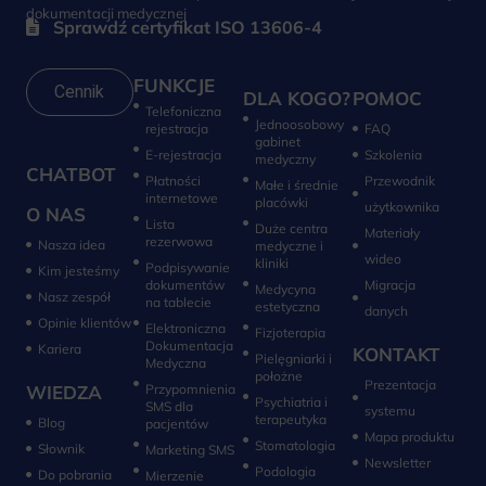
dokumentacji medycznej
Sprawdź certyfikat ISO 13606-4
FUNKCJE
Cennik
DLA KOGO?
POMOC
Telefoniczna
Jednoosobowy
rejestracja
FAQ
gabinet
E-rejestracja
Szkolenia
medyczny
CHATBOT
Płatności
Przewodnik
Małe i średnie
internetowe
placówki
użytkownika
O NAS
Lista
Duże centra
Materiały
rezerwowa
Nasza idea
medyczne i
wideo
kliniki
Podpisywanie
Kim jesteśmy
dokumentów
Migracja
Medycyna
Nasz zespół
na tablecie
estetyczna
danych
Opinie klientów
Elektroniczna
Fizjoterapia
Dokumentacja
Kariera
KONTAKT
Pielęgniarki i
Medyczna
położne
Prezentacja
WIEDZA
Przypomnienia
Psychiatria i
SMS dla
systemu
terapeutyka
Blog
pacjentów
Mapa produktu
Stomatologia
Słownik
Marketing SMS
Newsletter
Do pobrania
Mierzenie