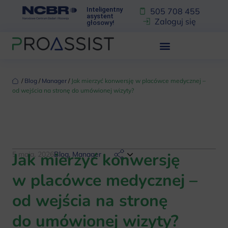
Inteligentny
505 708 455
asystent
Zaloguj się
głosowy!
‏‏‎ ‎/‏‏‎ ‎
Blog
‏‏‎ ‎/‏‏‎ ‎
Manager
‏‏‎ ‎/‏‏‎ ‎
Jak mierzyć konwersję w placówce medycznej –
od wejścia na stronę do umówionej wizyty?
Jak mierzyć konwersję
5 maja, 2026
Blog
,
Manager
w placówce medycznej –
od wejścia na stronę
do umówionej wizyty?