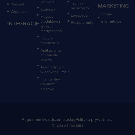
konwersji‎
Technik
Podcast
MARKETING
masażysta
Statystyki
Webinary
Strony
Logopeda
Magazyn
produktów i
internetowe
INTEGRACJE
sprzętu
medycznego
Faktury i
fiskalizacja
Aplikacja na
telefon dla
lekarzy
Telemedycyna i
wideokonsultacje‎
Inteligentny
asystent
głosowy
Regulamin świadczenia usług
Polityka prywatności
© 2026 Proassist