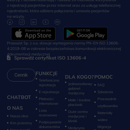
z rejestracji pacjentów przez internet oraz za usługę telefonicznej
rejestratorki, która odbiera połączania i umawia pacjentów
na wizyty.
Proassist Sp. z o.o. stosuje wymagania normy PN-EN ISO 13606-
4:2019-08 w zakresie bezpieczeństwa komunikacji elektronicznej
dokumentacji medycznej
Sprawdź certyfikat ISO 13606-4
FUNKCJE
Cennik
DLA KOGO?
POMOC
Telefoniczna
Jednoosobowy
rejestracja
FAQ
gabinet
E-rejestracja
Szkolenia
medyczny
CHATBOT
Płatności
Przewodnik
Małe i średnie
internetowe
placówki
użytkownika
O NAS
Lista
Duże centra
Materiały
rezerwowa
Nasza idea
medyczne i
wideo
kliniki
Podpisywanie
Kim jesteśmy
dokumentów
Migracja
Medycyna
Nasz zespół