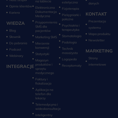
na tablecie
estetyczna
danych
Opinie klientów
Elektroniczna
Fizjoterapia
Dokumentacja
Kariera
KONTAKT
Pielęgniarki i
Medyczna
położne
Prezentacja
WIEDZA
Przypomnienia
Psychiatria i
SMS dla
systemu
terapeutyka
Blog
pacjentów
Mapa produktu
Stomatologia
Słownik
Marketing SMS
Newsletter
Do pobrania
Mierzenie
konwersji‎
Technik
Podcast
MARKETING
masażysta
Statystyki
Webinary
Strony
Logopeda
Magazyn
produktów i
internetowe
INTEGRACJE
sprzętu
medycznego
Faktury i
fiskalizacja
Aplikacja na
telefon dla
lekarzy
Telemedycyna i
wideokonsultacje‎
Inteligentny