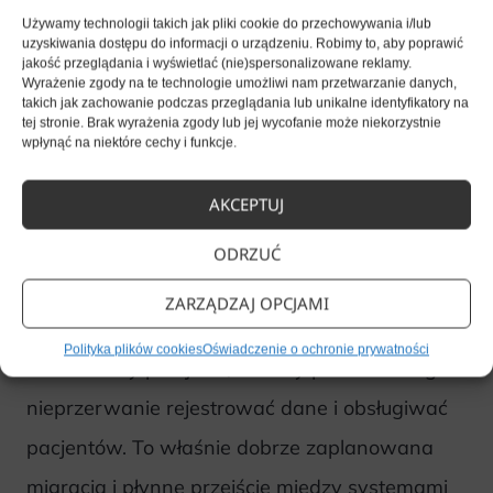
uporządkować i ustrukturyzować, eliminując
Używamy technologii takich jak pliki cookie do przechowywania i/lub
uzyskiwania dostępu do informacji o urządzeniu. Robimy to, aby poprawić
błędy u źródła. Szacuje się, że nawet
jakość przeglądania i wyświetlać (nie)spersonalizowane reklamy.
Wyrażenie zgody na te technologie umożliwi nam przetwarzanie danych,
co dziesiąta kartoteka pacjenta może zawierać
takich jak zachowanie podczas przeglądania lub unikalne identyfikatory na
tej stronie. Brak wyrażenia zgody lub jej wycofanie może niekorzystnie
nieścisłości, które w nowym systemie tylko
wpłynąć na niektóre cechy i funkcje.
się utrwalą lub spotęgują.
AKCEPTUJ
Równie istotne jest zapewnienie ciągłości
ODRZUĆ
pracy. Wykonawca wdrożenia powinien jasno
ZARZĄDZAJ OPCJAMI
określić sposób uruchomienia nowego systemu
Polityka plików cookies
Oświadczenie o ochronie prywatności
oraz zasady przejścia, tak aby personel mógł
nieprzerwanie rejestrować dane i obsługiwać
pacjentów. To właśnie dobrze zaplanowana
migracja i płynne przejście między systemami