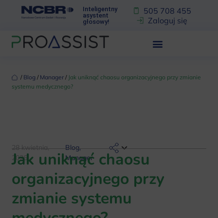
Inteligentny
505 708 455
asystent
Zaloguj się
głosowy!
‏‏‎ ‎/‏‏‎ ‎
Blog
‏‏‎ ‎/‏‏‎ ‎
Manager
‏‏‎ ‎/‏‏‎ ‎
Jak uniknąć chaosu organizacyjnego przy zmianie
systemu medycznego?
28 kwietnia,
Blog
,
Jak uniknąć chaosu
2026
Manager
organizacyjnego przy
zmianie systemu
medycznego?