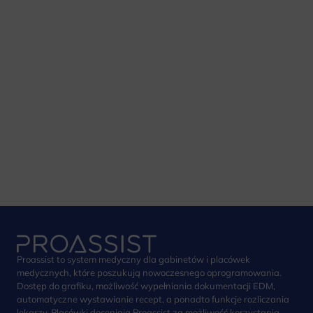
Proassist to system medyczny dla gabinetów i placówek
medycznych, które poszukują nowoczesnego oprogramowania.
Dostęp do grafiku, możliwość wypełniania dokumentacji EDM,
automatyczne wystawianie recept, a ponadto funkcje rozliczania
lekarzy. Placówki doceniają Proassist za możliwość korzystania