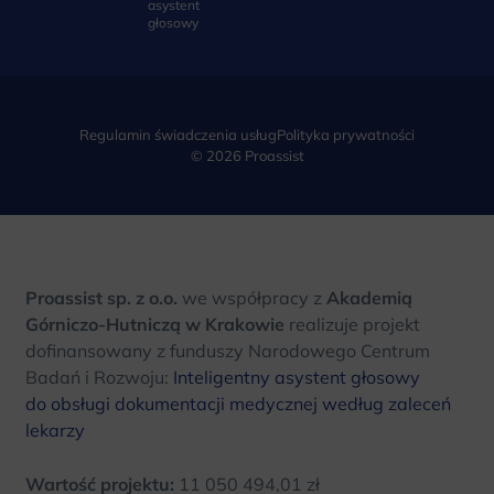
asystent
głosowy
Regulamin świadczenia usług
Polityka prywatności
© 2026 Proassist
Proassist sp. z o.o.
we współpracy z
Akademią
Górniczo-Hutniczą w Krakowie
realizuje projekt
dofinansowany z funduszy Narodowego Centrum
Badań i Rozwoju:
Inteligentny asystent głosowy
do obsługi dokumentacji medycznej według zaleceń
lekarzy
Wartość projektu:
11 050 494,01 zł