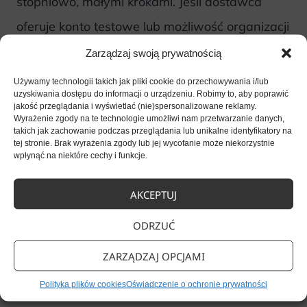
stopniowo, małymi krokami. Jeśli dostawca
oferuje konto testowe lub możliwość organizacji
kilku spotkań przed podjęciem decyzji
Zarządzaj swoją prywatnością
o zakupie, dobrze jest z tego skorzystać.
Używamy technologii takich jak pliki cookie do przechowywania i/lub
uzyskiwania dostępu do informacji o urządzeniu. Robimy to, aby poprawić
jakość przeglądania i wyświetlać (nie)spersonalizowane reklamy.
Pozwól pracownikom samodzielnie
Wyrażenie zgody na te technologie umożliwi nam przetwarzanie danych,
takich jak zachowanie podczas przeglądania lub unikalne identyfikatory na
przetestować system i swobodnie wyrażać
tej stronie. Brak wyrażenia zgody lub jej wycofanie może niekorzystnie
wpłynąć na niektóre cechy i funkcje.
swoje obawy. Otwarta rozmowa i wcześniejsze
zapoznanie się z narzędziem pomogą rozwiać
AKCEPTUJ
wątpliwości oraz uniknąć niepotrzebnych
ODRZUĆ
niedomówień.
ZARZĄDZAJ OPCJAMI
Postaw na solidne
Polityka plików cookies
Oświadczenie o ochronie prywatności