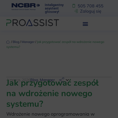
Inteligentny
505 708 455
asystent
Zaloguj się
głosowy!
‏‏‎ ‎/‏‏‎ ‎
Blog
‏‏‎ ‎/‏‏‎ ‎
Manager
‏‏‎ ‎/‏‏‎ ‎
Jak przygotować zespół na wdrożenie nowego
systemu?
Jak przygotować zespół
4 marca, 2026
Blog
,
Manager
na wdrożenie nowego
systemu?
Wdrożenie nowego oprogramowania w