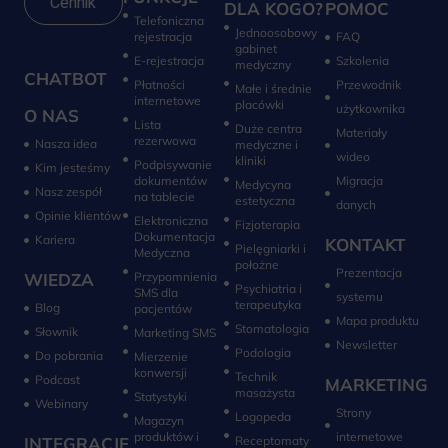
Cennik
DLA KOGO?
POMOC
Telefoniczna
Jednoosobowy
rejestracja
FAQ
gabinet
E-rejestracja
Szkolenia
medyczny
CHATBOT
Płatności
Przewodnik
Małe i średnie
internetowe
placówki
użytkownika
O NAS
Lista
Duże centra
Materiały
rezerwowa
Nasza idea
medyczne i
wideo
kliniki
Podpisywanie
Kim jesteśmy
dokumentów
Migracja
Medycyna
Nasz zespół
na tablecie
estetyczna
danych
Opinie klientów
Elektroniczna
Fizjoterapia
Dokumentacja
Kariera
KONTAKT
Pielęgniarki i
Medyczna
położne
Prezentacja
WIEDZA
Przypomnienia
Psychiatria i
SMS dla
systemu
terapeutyka
Blog
pacjentów
Mapa produktu
Stomatologia
Słownik
Marketing SMS
Newsletter
Do pobrania
Mierzenie
konwersji‎
Technik
Podcast
MARKETING
masażysta
Statystyki
Webinary
Strony
Logopeda
Magazyn
produktów i
internetowe
INTEGRACJE