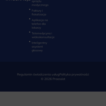
sprzętu
medycznego
Faktury i
fiskalizacja
Aplikacja na
telefon dla
lekarzy
Telemedycyna i
wideokonsultacje‎
Inteligentny
asystent
głosowy
Regulamin świadczenia usług
Polityka prywatności
© 2026 Proassist