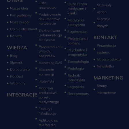
O NAS
Lista
Duże centra
Materiały
rezerwowa
Nasza idea
medyczne i
wideo
kliniki
Podpisywanie
Kim jesteśmy
dokumentów
Migracja
Medycyna
Nasz zespół
na tablecie
estetyczna
danych
Opinie klientów
Elektroniczna
Fizjoterapia
Dokumentacja
Kariera
KONTAKT
Pielęgniarki i
Medyczna
położne
Prezentacja
WIEDZA
Przypomnienia
Psychiatria i
SMS dla
systemu
terapeutyka
Blog
pacjentów
Mapa produktu
Stomatologia
Słownik
Marketing SMS
Newsletter
Do pobrania
Mierzenie
konwersji‎
Technik
Podcast
MARKETING
masażysta
Statystyki
Webinary
Strony
Logopeda
Magazyn
produktów i
internetowe
INTEGRACJE
sprzętu
medycznego
Faktury i
fiskalizacja
Aplikacja na
telefon dla