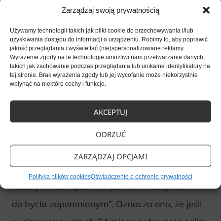
zapomnianym”
Zarządzaj swoją prywatnością
Przy wyborze polisy warto zwrócić uwagę
Używamy technologii takich jak pliki cookie do przechowywania i/lub
uzyskiwania dostępu do informacji o urządzeniu. Robimy to, aby poprawić
na kilka istotnych aspektów technicznych.
jakość przeglądania i wyświetlać (nie)spersonalizowane reklamy.
Wyrażenie zgody na te technologie umożliwi nam przetwarzanie danych,
Jednym z nich jest tzw. pre-existing, czyli
takich jak zachowanie podczas przeglądania lub unikalne identyfikatory na
tej stronie. Brak wyrażenia zgody lub jej wycofanie może niekorzystnie
wyłączenie z ochrony chorób
wpłynąć na niektóre cechy i funkcje.
zdiagnozowanych w ciągu 24 miesięcy przed
AKCEPTUJ
podpisaniem umowy, w takim przypadku nie są
ODRZUĆ
one objęte ochroną przez pierwsze dwa lata
trwania polisy.
ZARZĄDZAJ OPCJAMI
Polityka plików cookies
Oświadczenie o ochronie prywatności
Istotnym rozwiązaniem jest również „prawo
do bycia zapomnianym”. Oznacza ono, że jeśli