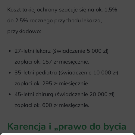
Koszt takiej ochrony szacuje się na ok. 1,5%
do 2,5% rocznego przychodu lekarza,
przykładowo:
27-letni lekarz (świadczenie 5 000 zł)
zapłaci ok. 157 zł miesięcznie.
35-letni pediatra (świadczenie 10 000 zł)
zapłaci ok. 295 zł miesięcznie.
45-letni chirurg (świadczenie 20 000 zł)
zapłaci ok. 600 zł miesięcznie.
Karencja i „prawo do bycia