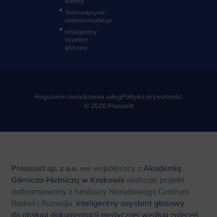
lekarzy
Telemedycyna i
wideokonsultacje‎
Inteligentny
asystent
głosowy
Regulamin świadczenia usług
Polityka prywatności
© 2026 Proassist
Proassist sp. z o.o.
we współpracy z
Akademią
Górniczo-Hutniczą w Krakowie
realizuje projekt
dofinansowany z funduszy Narodowego Centrum
Badań i Rozwoju:
Inteligentny asystent głosowy
do obsługi dokumentacji medycznej według zaleceń