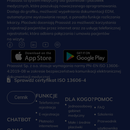
Proassist to system medyczny dla gabinetów i placówek
medycznych, które poszukują nowoczesnego oprogramowania.
Dostęp do grafiku, możliwość wypełniania dokumentacji EDM,
automatyczne wystawianie recept, a ponadto funkcje rozliczania
lekarzy. Placówki doceniają Proassist za możliwość korzystania
z rejestracji pacjentów przez internet oraz za usługę telefonicznej
rejestratorki, która odbiera połączania i umawia pacjentów
na wizyty.
Proassist Sp. z o.o. stosuje wymagania normy PN-EN ISO 13606-
4:2019-08 w zakresie bezpieczeństwa komunikacji elektronicznej
dokumentacji medycznej
Sprawdź certyfikat ISO 13606-4
FUNKCJE
Cennik
DLA KOGO?
POMOC
Telefoniczna
Jednoosobowy
rejestracja
FAQ
gabinet
E-rejestracja
Szkolenia
medyczny
CHATBOT
Płatności
Przewodnik
Małe i średnie
internetowe
placówki
użytkownika