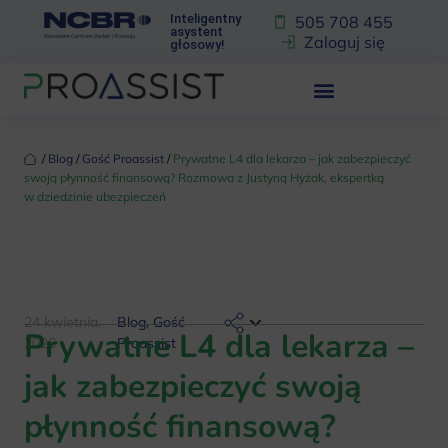
Inteligentny
505 708 455
asystent
Zaloguj się
głosowy!
‏‏‎ ‎/‏‏‎ ‎
Blog
‏‏‎ ‎/‏‏‎ ‎
Gość Proassist
‏‏‎ ‎/‏‏‎ ‎
Prywatne L4 dla lekarza – jak zabezpieczyć
swoją płynność finansową? Rozmowa z Justyną Hyżak, ekspertką
w dziedzinie ubezpieczeń
24 kwietnia,
Blog
,
Gość
Prywatne L4 dla lekarza –
2026
Proassist
jak zabezpieczyć swoją
płynność finansową?