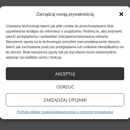
Zainwestuj w jakość
Zarządzaj swoją prywatnością
Używamy technologii takich jak pliki cookie do przechowywania i/lub
obsługi
uzyskiwania dostępu do informacji o urządzeniu. Robimy to, aby poprawić
jakość przeglądania i wyświetlać (nie)spersonalizowane reklamy.
Jeśli chcesz uporządkować komunikację
Wyrażenie zgody na te technologie umożliwi nam przetwarzanie danych,
takich jak zachowanie podczas przeglądania lub unikalne identyfikatory na
i podnieść standardy pracy rejestracji, warto
tej stronie. Brak wyrażenia zgody lub jej wycofanie może niekorzystnie
wpłynąć na niektóre cechy i funkcje.
skorzystać ze wsparcia ekspertów Proassist.
Już dziś możesz umówić się na
bezpłatną
AKCEPTUJ
konsultację
, podczas której wspólnie
ODRZUĆ
opracujecie skuteczny skrypt rozmów,
ZARZĄDZAJ OPCJAMI
dopasowany do specyfiki Twojej placówki
Polityka plików cookies
Oświadczenie o ochronie prywatności
i realnych potrzeb zespołu.