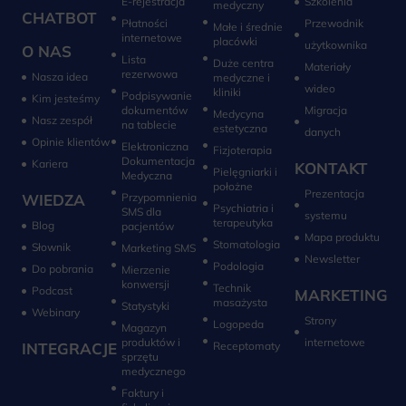
E-rejestracja
Szkolenia
medyczny
CHATBOT
Płatności
Przewodnik
Małe i średnie
internetowe
placówki
użytkownika
O NAS
Lista
Duże centra
Materiały
rezerwowa
Nasza idea
medyczne i
wideo
kliniki
Podpisywanie
Kim jesteśmy
dokumentów
Migracja
Medycyna
Nasz zespół
na tablecie
estetyczna
danych
Opinie klientów
Elektroniczna
Fizjoterapia
Dokumentacja
Kariera
KONTAKT
Pielęgniarki i
Medyczna
położne
Prezentacja
WIEDZA
Przypomnienia
Psychiatria i
SMS dla
systemu
terapeutyka
Blog
pacjentów
Mapa produktu
Stomatologia
Słownik
Marketing SMS
Newsletter
Do pobrania
Mierzenie
konwersji‎
Technik
Podcast
MARKETING
masażysta
Statystyki
Webinary
Strony
Logopeda
Magazyn
produktów i
internetowe
INTEGRACJE
sprzętu
medycznego
Faktury i