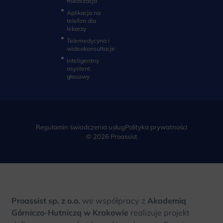
fiskalizacja
Aplikacja na
telefon dla
lekarzy
Telemedycyna i
wideokonsultacje‎
Inteligentny
asystent
głosowy
Regulamin świadczenia usług
Polityka prywatności
© 2026 Proassist
Proassist sp. z o.o.
we współpracy z
Akademią
Górniczo-Hutniczą w Krakowie
realizuje projekt