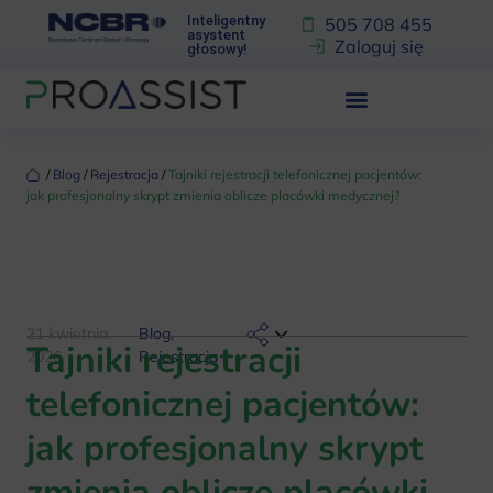
Inteligentny
505 708 455
asystent
Zaloguj się
głosowy!
‏‏‎ ‎/‏‏‎ ‎
Blog
‏‏‎ ‎/‏‏‎ ‎
Rejestracja
‏‏‎ ‎/‏‏‎ ‎
Tajniki rejestracji telefonicznej pacjentów:
jak profesjonalny skrypt zmienia oblicze placówki medycznej?
21 kwietnia,
Blog
,
Tajniki rejestracji
2026
Rejestracja
telefonicznej pacjentów:
jak profesjonalny skrypt
zmienia oblicze placówki