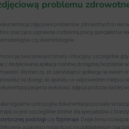
zdjęciową problemu zdrowotn
okumentacja zdjęciowa problemów zdrowotnych to niezwy
tóre znacząco usprawnia codzienną pracę specjalistów le
dermatologów czy kosmetologów.
roces jej tworzenia jest prosty i intuicyjny, szczególnie gd
ię z dedykowanej aplikacji mobilnej dostępnej bezpłatnie
roassist. Wystarczy, że zainstalujesz aplikację na swoim sm
ezwolisz na dostęp do aparatu i w odpowiednim miejscu w
okumentacji pacjenta wykonasz zdjęcia podczas każdej wi
aka regularna i precyzyjna dokumentacja pozwala na bie
erapii, co jest szczególnie istotne dla specjalistów z branż
stetycznej
,
podologii
czy
fizjoterapii
. Dzięki temu rozwiązan
fektywna, a pacjenci mogą liczyć na dokładniejsze i bardz