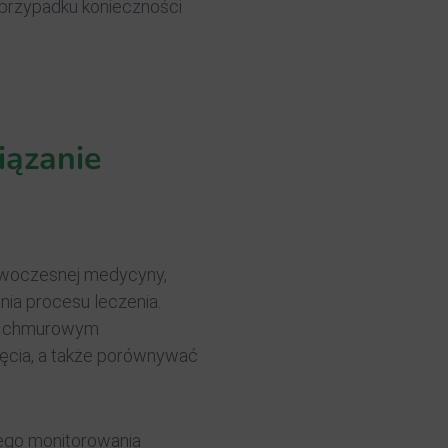
w przypadku konieczności
iązanie
owoczesnej medycyny,
ia procesu leczenia.
mom chmurowym
ęcia, a także porównywać
ego monitorowania