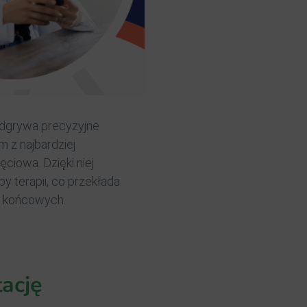
odgrywa precyzyjne
 z najbardziej
ciowa. Dzięki niej
py terapii, co przekłada
ów końcowych.
ację