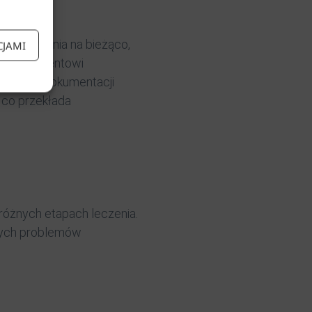
tów leczenia na bieżąco,
CJAMI
lenie pacjentowi
e takiej dokumentacji
, co przekłada
 różnych etapach leczenia.
lnych problemów