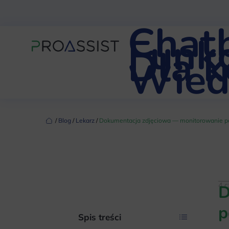
Chat
Funkc
Dla 
Wied
‏‏‎ ‎/‏‏‎ ‎
Blog
‏‏‎ ‎/‏‏‎ ‎
Lekarz
‏‏‎ ‎/‏‏‎ ‎
Dokumentacja zdjęciowa — monitorowanie p
4 
D
p
Spis treści