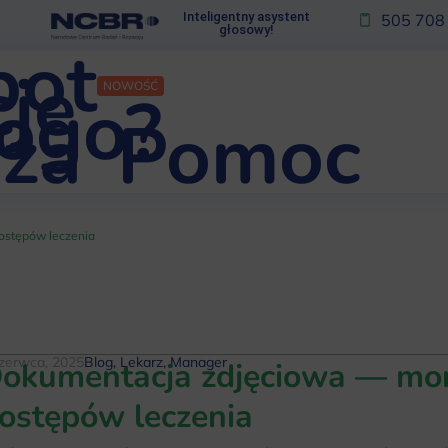
Inteligentny asystent
505 708
głosowy!
bot
je
NOWOŚĆ
kogo?
za
Pomoc
ostępów leczenia
czerwca, 2025
Blog
,
Lekarz
,
Manager
okumentacja zdjęciowa — mo
ostępów leczenia