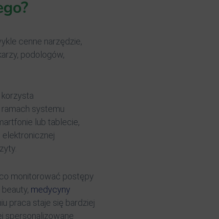
ego?
kle cenne narzędzie,
karzy, podologów,
y korzysta
 w ramach systemu
artfonie lub tablecie,
 elektronicznej
zyty.
żąco monitorować postępy
y beauty,
medycyny
iu praca staje się bardziej
iej spersonalizowane