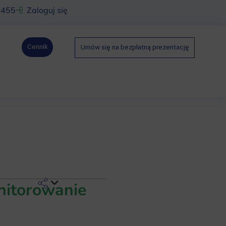
 455
Zaloguj się
Cennik
Umów się na bezpłatną prezentację
nitorowanie