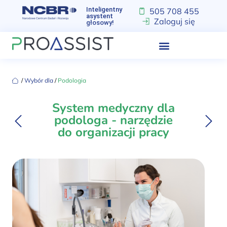
Inteligentny
505 708 455
asystent
Zaloguj się
głosowy!
‏‏‎ ‎/‏‏‎ ‎
Wybór dla
‏‏‎ ‎/‏‏‎ ‎
Podologia
System medyczny dla
podologa - narzędzie
do organizacji pracy