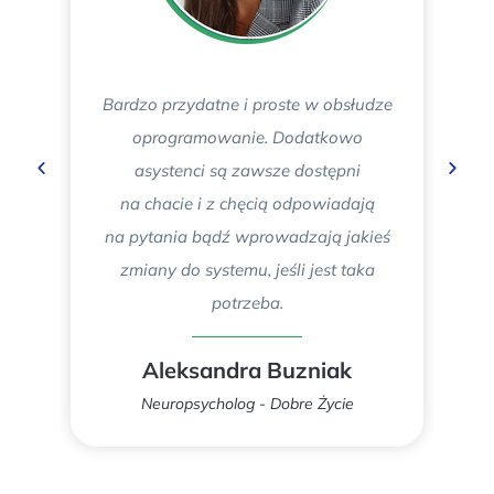
Bardzo przydatne i proste w obsłudze
oprogramowanie. Dodatkowo
asystenci są zawsze dostępni
o
na chacie i z chęcią odpowiadają
na pytania bądź wprowadzają jakieś
ma
zmiany do systemu, jeśli jest taka
pl
potrzeba.
P
s
Aleksandra Buzniak
i 
Neuropsycholog - Dobre Życie