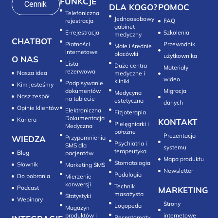
FUNKCJE
Cennik
DLA KOGO?
POMOC
Telefoniczna
Jednoosobowy
rejestracja
FAQ
gabinet
E-rejestracja
Szkolenia
medyczny
CHATBOT
Płatności
Przewodnik
Małe i średnie
internetowe
placówki
użytkownika
O NAS
Lista
Duże centra
Materiały
rezerwowa
Nasza idea
medyczne i
wideo
kliniki
Podpisywanie
Kim jesteśmy
dokumentów
Migracja
Medycyna
Nasz zespół
na tablecie
estetyczna
danych
Opinie klientów
Elektroniczna
Fizjoterapia
Dokumentacja
Kariera
KONTAKT
Pielęgniarki i
Medyczna
położne
Prezentacja
WIEDZA
Przypomnienia
Psychiatria i
SMS dla
systemu
terapeutyka
Blog
pacjentów
Mapa produktu
Stomatologia
Słownik
Marketing SMS
Newsletter
Do pobrania
Mierzenie
konwersji‎
Technik
Podcast
MARKETING
masażysta
Statystyki
Webinary
Strony
Logopeda
Magazyn
produktów i
internetowe