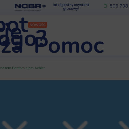
Inteligentny asystent
505 708
głosowy!
bot
je
NOWOŚĆ
kogo?
za
Pomoc
nasem Bartłomiejem Achler