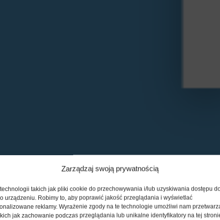
Zarządzaj swoją prywatnością
echnologii takich jak pliki cookie do przechowywania i/lub uzyskiwania dostępu d
 o urządzeniu. Robimy to, aby poprawić jakość przeglądania i wyświetlać
sonalizowane reklamy. Wyrażenie zgody na te technologie umożliwi nam przetwarz
kich jak zachowanie podczas przeglądania lub unikalne identyfikatory na tej stroni