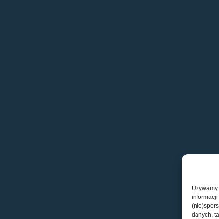
Używamy t
informacji
(nie)sper
danych, ta