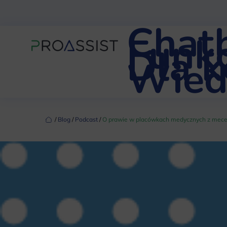
Chat
Funkc
Dla 
Wied
‏‏‎ ‎/‏‏‎ ‎
Blog
‏‏‎ ‎/‏‏‎ ‎
Podcast
‏‏‎ ‎/‏‏‎ ‎
O prawie w placówkach medycznych z mece