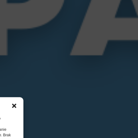
o
anie
e. Brak