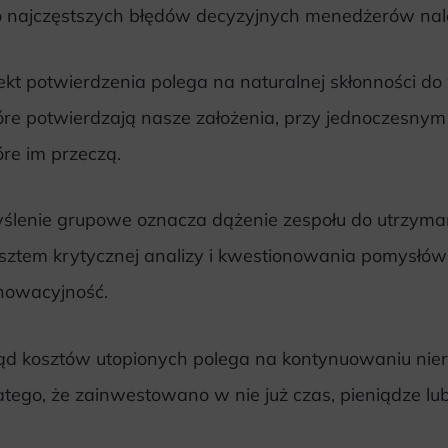
 najczęstszych błędów decyzyjnych menedżerów nal
ekt potwierdzenia polega na naturalnej skłonności do
óre potwierdzają nasze założenia, przy jednoczesny
óre im przeczą.
ślenie grupowe oznacza dążenie zespołu do utrzyma
sztem krytycznej analizy i kwestionowania pomysłów 
nowacyjność.
ąd kosztów utopionych polega na kontynuowaniu nier
atego, że zainwestowano w nie już czas, pieniądze lu