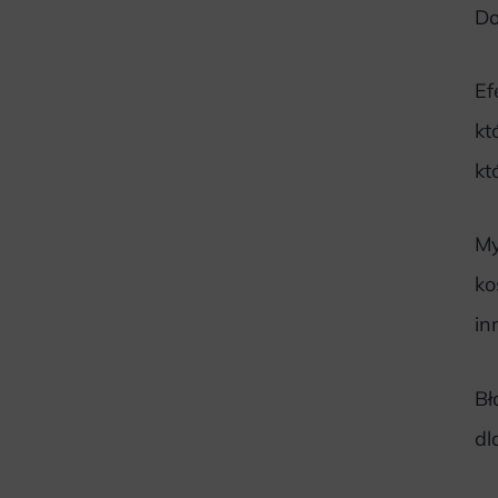
Do
Ef
kt
kt
My
ko
in
Bł
dl