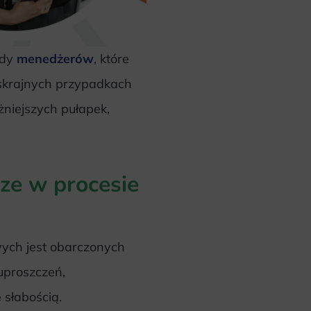
ędy
menedżerów
, które
 skrajnych przypadkach
żniejszych pułapek,
ze w procesie
wych jest obarczonych
uproszczeń,
 słabością.