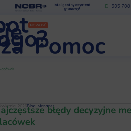
Inteligentny asystent
505 708
głosowy!
bot
je
NOWOŚĆ
kogo?
za
Pomoc
placówek
kwietnia, 2026
Blog
,
Manager
ajczęstsze błędy decyzyjne 
lacówek