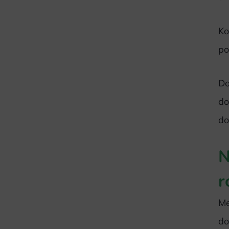
Ko
po
Do
do
do
N
r
Me
do