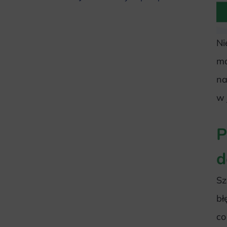
Ni
mo
na
w 
P
d
Sz
bł
co