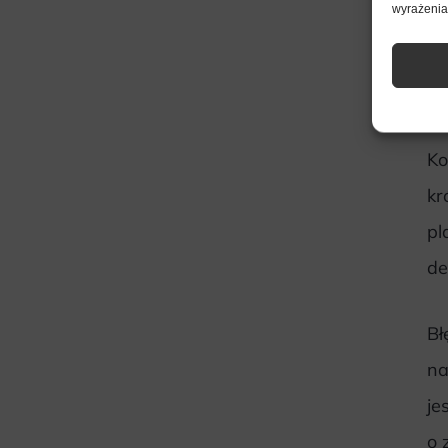
wyrażenia 
P
i
Ko
kr
pl
de
Bł
na
je
o 