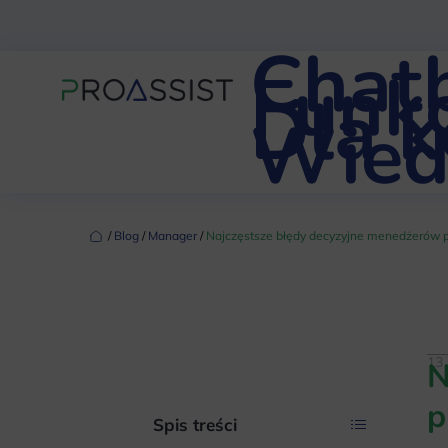
Chat
Funkc
Dla 
Wied
‏‏‎ ‎/‏‏‎ ‎
Blog
‏‏‎ ‎/‏‏‎ ‎
Manager
‏‏‎ ‎/‏‏‎ ‎
Najczęstsze błędy decyzyjne menedżerów 
13 
N
p
Spis treści