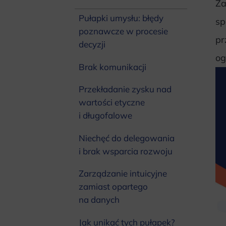
Za
Pułapki umysłu: błędy
sp
poznawcze w procesie
pr
decyzji
og
Brak komunikacji
Przekładanie zysku nad
wartości etyczne
i długofalowe
Niechęć do delegowania
i brak wsparcia rozwoju
Zarządzanie intuicyjne
zamiast opartego
na danych
Jak unikać tych pułapek?