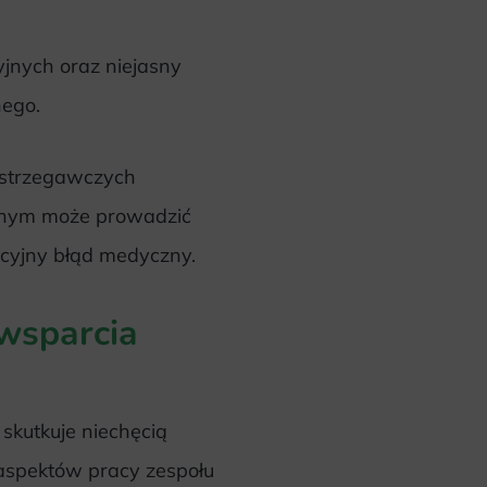
yjnych oraz niejasny
nego.
ostrzegawczych
znym może prowadzić
acyjny błąd medyczny.
 wsparcia
 skutkuje niechęcią
aspektów pracy zespołu