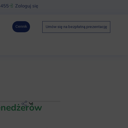
 455
Zaloguj się
Cennik
Umów się na bezpłatną prezentację
menedżerów