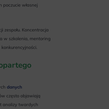
h poczucie własnej
ji zespołu. Koncentracja
a w szkolenia, mentoring
j konkurencyjności.
 opartego
nych
danych
w często objawiają
t analizy twardych