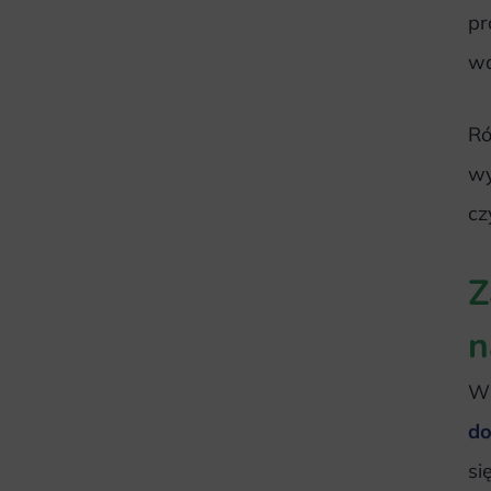
pr
wa
Ró
wy
cz
Z
n
Wi
do
si