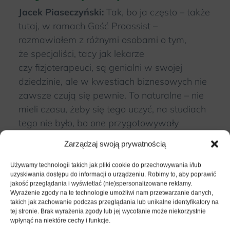
Jacek Piaseczyński:
Tak, bo ja często – także
tutaj, w ramach Gość Proassist –
rozmawiałem z różnymi osobami o tym,
że specjaliści, tacy jak lekarze
czy fizjoterapeuci, są genialni w swojej
dziedzinie, ale w kwestiach biznesowych nie
zawsze czują się pewnie. To naturalne – nie
mieli czasu, żeby się tego uczyć, na studiach
tego nie było, bo one przygotowywały
do zawodu medycznego, a nie
Zarządzaj swoją prywatnością
do prowadzenia firmy. Dlatego rozumiem,
że można przyjść do was i nauczyć się tej
Używamy technologii takich jak pliki cookie do przechowywania i/lub
uzyskiwania dostępu do informacji o urządzeniu. Robimy to, aby poprawić
drugiej strony – i to jest świetne.
jakość przeglądania i wyświetlać (nie)spersonalizowane reklamy.
Wyrażenie zgody na te technologie umożliwi nam przetwarzanie danych,
takich jak zachowanie podczas przeglądania lub unikalne identyfikatory na
Powiedz mi jeszcze, czy dobrze to rozumiem:
tej stronie. Brak wyrażenia zgody lub jej wycofanie może niekorzystnie
jeśli chodzi o marketing w fizjoterapii,
wpłynąć na niektóre cechy i funkcje.