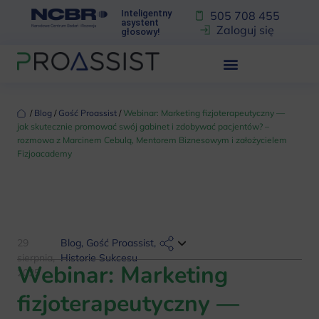
Inteligentny
505 708 455
asystent
Zaloguj się
głosowy!
‏‏‎ ‎/‏‏‎ ‎
Blog
‏‏‎ ‎/‏‏‎ ‎
Gość Proassist
‏‏‎ ‎/‏‏‎ ‎
Webinar: Marketing fizjoterapeutyczny —
jak skutecznie promować swój gabinet i zdobywać pacjentów? –
rozmowa z Marcinem Cebulą, Mentorem Biznesowym i założycielem
Fizjoacademy
29
Blog
,
Gość Proassist
,
sierpnia,
Historie Sukcesu
Webinar: Marketing
2025
fizjoterapeutyczny —