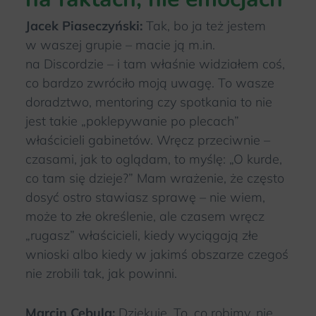
Jacek Piaseczyński:
Tak, bo ja też jestem
w waszej grupie – macie ją m.in.
na Discordzie – i tam właśnie widziałem coś,
co bardzo zwróciło moją uwagę. To wasze
doradztwo, mentoring czy spotkania to nie
jest takie „poklepywanie po plecach”
właścicieli gabinetów. Wręcz przeciwnie –
czasami, jak to oglądam, to myślę: „O kurde,
co tam się dzieje?” Mam wrażenie, że często
dosyć ostro stawiasz sprawę – nie wiem,
może to złe określenie, ale czasem wręcz
„rugasz” właścicieli, kiedy wyciągają złe
wnioski albo kiedy w jakimś obszarze czegoś
nie zrobili tak, jak powinni.
Marcin Cebula:
Dziękuję. To, co robimy, nie