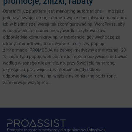
promocje, zniżki, rabaty
Ostatnim już punktem jest marketing automations — możesz
połączyć swoją stronę internetową ze specjalnymi narzędziami
lub w biedniejszej wersji tak skonfigurować np. WordPress, aby
w odpowiednim momencie wyświetlał użytkownikowi
odpowiednie komunikaty, np. w momencie, gdy wychodzę ze
strony internetowej, to mi wyświetla się tzw. pop up
z informacją: PROMOCJA na zabiegi medycyny estetycznej -20
%. Tego typu popup, web push, etc. można oczywiście ustawiać
według własnego widzimisię, np. przy 5 wejściu na stronę,
czy wyjściu, przy wejściu, w momencie gdy dokona
odpowiedniego ruchu, np. wejdzie na konkretną podstronę,
zarezerwuje wizytę etc…
Proassist to system medyczny dla gabinetów i placówek