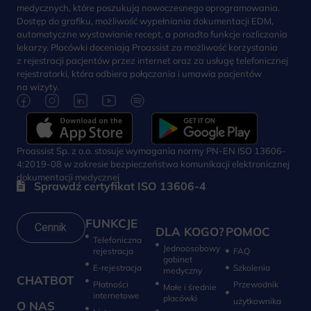
medycznych, które poszukują nowoczesnego oprogramowania.
Dostęp do grafiku, możliwość wypełniania dokumentacji EDM,
automatyczne wystawianie recept, a ponadto funkcje rozliczania
lekarzy. Placówki doceniają Proassist za możliwość korzystania
z rejestracji pacjentów przez internet oraz za usługę telefonicznej
rejestratorki, która odbiera połączania i umawia pacjentów
na wizyty.
Proassist Sp. z o.o. stosuje wymagania normy PN-EN ISO 13606-
4:2019-08 w zakresie bezpieczeństwa komunikacji elektronicznej
dokumentacji medycznej
Sprawdź certyfikat ISO 13606-4
FUNKCJE
Cennik
DLA KOGO?
POMOC
Telefoniczna
Jednoosobowy
rejestracja
FAQ
gabinet
E-rejestracja
Szkolenia
medyczny
CHATBOT
Płatności
Przewodnik
Małe i średnie
internetowe
placówki
użytkownika
O NAS