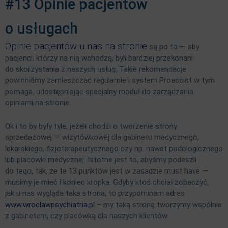
#13 Opinie pacjentów
o usługach
Opinie pacjentów u nas na stronie
są po to — aby
pacjenci, którzy na nią wchodzą, byli bardziej przekonani
do skorzystania z naszych usług. Takie rekomendacje
powinniśmy zamieszczać regularnie i system Proassist w tym
pomaga, udostępniając specjalny moduł do zarządzania
opiniami na stronie.
Ok i to by były tyle, jeżeli chodzi o tworzenie strony
sprzedażowej — wizytówkowej dla gabinetu medycznego,
lekarskiego, fizjoterapeutycznego czy np. nawet podologicznego
lub placówki medycznej. Istotne jest to, abyśmy podeszli
do tego, tak, że te 13 punktów jest w zasadzie must have —
musimy je mieć i koniec kropka. Gdyby ktoś chciał zobaczyć,
jak u nas wygląda taka strona, to przypominam adres
www.wroclawpsychiatria.pl
– my taką stronę tworzymy wspólnie
z gabinetem, czy placówką dla naszych klientów.