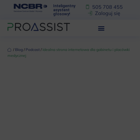
Inteligentny
505 708 455
asystent
Zaloguj się
głosowy!
‏‏‎ ‎/‏‏‎ ‎
Blog
‏‏‎ ‎/‏‏‎ ‎
Podcast
‏‏‎ ‎/‏‏‎ ‎
Idealna strona internetowa dla gabinetu i placówki
medycznej