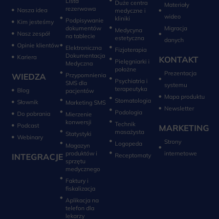
Lista
Duże centra
Materiały
rezerwowa
Nasza idea
medyczne i
wideo
kliniki
Podpisywanie
Kim jesteśmy
dokumentów
Migracja
Medycyna
Nasz zespół
na tablecie
estetyczna
danych
Opinie klientów
Elektroniczna
Fizjoterapia
Dokumentacja
Kariera
KONTAKT
Pielęgniarki i
Medyczna
położne
Prezentacja
WIEDZA
Przypomnienia
Psychiatria i
SMS dla
systemu
terapeutyka
Blog
pacjentów
Mapa produktu
Stomatologia
Słownik
Marketing SMS
Newsletter
Do pobrania
Mierzenie
konwersji‎
Technik
Podcast
MARKETING
masażysta
Statystyki
Webinary
Strony
Logopeda
Magazyn
produktów i
internetowe
INTEGRACJE
sprzętu
medycznego
Faktury i
fiskalizacja
Aplikacja na
telefon dla
lekarzy