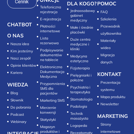
Cennik
DLA KOGO?
POMOC
Telefoniczna
Jednoosobowy
rejestracja
FAQ
gabinet
E-rejestracja
Szkolenia
medyczny
CHATBOT
Płatności
Przewodnik
Małe i średnie
internetowe
placówki
użytkownika
O NAS
Lista
Duże centra
Materiały
rezerwowa
Nasza idea
medyczne i
wideo
kliniki
Podpisywanie
Kim jesteśmy
dokumentów
Migracja
Medycyna
Nasz zespół
na tablecie
estetyczna
danych
Opinie klientów
Elektroniczna
Fizjoterapia
Dokumentacja
Kariera
KONTAKT
Pielęgniarki i
Medyczna
położne
Prezentacja
WIEDZA
Przypomnienia
Psychiatria i
SMS dla
systemu
terapeutyka
Blog
pacjentów
Mapa produktu
Stomatologia
Słownik
Marketing SMS
Newsletter
Do pobrania
Mierzenie
konwersji‎
Technik
Podcast
MARKETING
masażysta
Statystyki
Webinary
Strony
Logopeda
Magazyn
produktów i
internetowe
INTEGRACJE