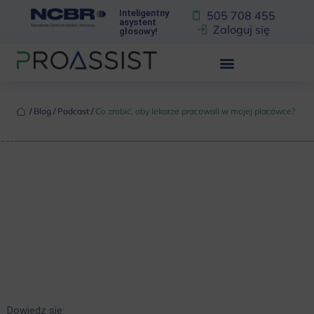
Inteligentny
505 708 455
asystent
Zaloguj się
głosowy!
‏‏‎ ‎/‏‏‎ ‎
Blog
‏‏‎ ‎/‏‏‎ ‎
Podcast
‏‏‎ ‎/‏‏‎ ‎
Co zrobić, aby lekarze pracowali w mojej placówce?
Dowiedz się: