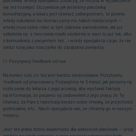
placówkę. Wtedy specjaliści zobaczą, że można w tej placówce
się też rozwijać. Oczywiście jak jesteśmy placówką
konsultacyjną, a lekarz jest również zabiegowcem, to pewnie
wtedy szkolenia nie dostarczymy mu takich medycznych —
wtedy musi sobie robić w tym zakresie samodzielne, ale już
szkolenie np. z tworzenia marki osobistej w sieci to już tak, albo
z komunikacji z pacjentem też… i wtedy specjalista czuje, że nie
siedzi tutaj jako maszynka do zarabiania pieniędzy.
Pozytywny feedback od nas
Na koniec coś, co też jest bardzo niedoceniane. Pozytywny
feedback od pracodawcy. Poświęćmy te 5 minut, jak piszemy np.
rozliczenie do lekarza z jego prowizji, aby wystawił fakturę
na informacje, że pacjenci są zadowoleni z jego pracy, że Ty
również, że Pani z rejestracji bardzo sobie chwalą, że przychodzi
punktualnie, etc… Niech specjalista wie, że chcemy go w naszym
miejscu.
Jest też jedna dobra wiadomość dla właścicieli placówek — próg
wejścia na rynek wzrasta, a więc otwarcie własnej placówki,