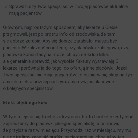
Sprawdź, czy twoi specjaliści w Twojej placówce aktualnie
mają pacjentów:
Głównym, najprostszym sposobem, aby lekarze u Ciebie
przyjmowali, jest po prostu info od środowiska, że tam
się dobrze zarabia. Aby się dobrze zarabiało, muszą być
pacjenci. W zależności od tego, czy placówka zabiegowa, czy,
placówka konsultacyjna może ich być setki lub kilka,
ale generalnie sprawdź, jak wysokie faktury wystawiają Ci
lekarze i porównaj je do tego, co oferują inne placówki. Jeżeli
Twoi specjaliści nie mają pacjentów, to najpierw się skup na tym,
aby ich mieli, a później nad tym, aby rozwijać placówce
o kolejnych specjalistów.
Efekt błędnego koła
W tym miejscu się trochę zatrzymam, bo to bardzo częsty błąd.
Zapraszamy do placówki jakiegoś specjalistę, a on mówi,
że przyjdzie raz w miesiącu. Przychodzi raz w miesiącu, my mu
nie potrafimy zapełnić grafiku pacjentami na, chociażby ten