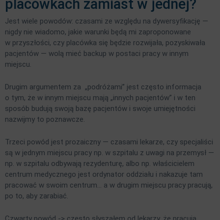
placówkach zamiast w jednej?
Jest wiele powodów: czasami ze względu na dywersyfikację —
nigdy nie wiadomo, jakie warunki będą mi zaproponowane
w przyszłości, czy placówka się będzie rozwijała, pozyskiwała
pacjentów — wolą mieć backup w postaci pracy w innym
miejscu.
Drugim argumentem za „podróżami” jest często informacja
o tym, że w innym miejscu mają „innych pacjentów” i w ten
sposób budują swoją bazę pacjentów i swoje umiejętności
nazwijmy to poznawcze.
Trzeci powód jest prozaiczny — czasami lekarze, czy specjaliści
są w jednym miejscu pracy np. w szpitalu z uwagi na przemysł —
np. w szpitalu odbywają rezydenturę, albo np. właścicielem
centrum medycznego jest ordynator oddziału i nakazuje tam
pracować w swoim centrum… a w drugim miejscu pracy pracują,
po to, aby zarabiać.
Czwarty powód -> często słyszałem od lekarzy, że pracują