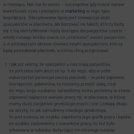
w miesiącu. Nie ma to sensu – szczególnie gdy macie zamiar
inwestować czas i pieniądze w
marketing
w tego typu
współpracę. Zdecydowanie lepiej jest zmniejszyć ilość
specjalistów w placówce, ale bazować na takich, którzy będą
się z nią identyfikowali i będą dostępni dla pacjentów często –
wtedy mówiąc krótko macie co „oferować” swoim pacjentom…
a w późniejszym okresie również innym specjalistom, którzy
będą poszukiwali placówki, w której chcą przyjmować.
I jak już wiemy, że specjaliści u nas mają pacjentów,
że potrzeba nam jeszcze np. 5 do tego, aby w pełni
wykorzystać potencjał naszej placówki – w pełni zapewnić
dostępność gabinetów, to możemy przejść dalej, czyli
do tego, kogo szukamy: sprawdźmy, komu jesteśmy w stanie
zapewnić najlepsze warunki pracy, np. w placówce, w której
mamy dużo pacjentek ginekologicznych i one czekają długo
na wizytę, to jak zatrudnimy młodego ginekologa,
to jest szansa, że szybko zapełnimy jego grafik pracy i będzie
on szybko zadowolony z warunków pracy, to też było
omawiane w odcinku, dotyczący cm strategii rozwoju