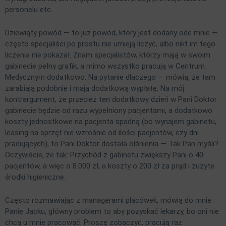
personelu etc.
Dziewiąty powód — to już powód, który jest dodany ode mnie —
często specjaliści po prostu nie umieją liczyć, albo nikt im tego
liczenia nie pokazał. Znam specjalistów, którzy mają w swoim
gabinecie pełny grafik, a mimo wszystko pracują w Centrum
Medycznym dodatkowo. Na pytanie dlaczego — mówią, że tam
zarabiają podobnie i mają dodatkową wypłatę. Na mój
kontrargument, że przecież ten dodatkowy dzień w Pani Doktor
gabinecie będzie od razu wypełniony pacjentami, a dodatkowo
koszty jednostkowe na pacjenta spadną (bo wynajem gabinetu,
leasing na sprzęt nie wzrośnie od ilości pacjentów, czy dni
pracujących), to Pani Doktor dostała olśnienia — Tak Pan myśli?
Oczywiście, że tak: Przychód z gabinetu zwiększy Pani o 40
pacjentów, a więc o 8.000 zł, a koszty o 200 zł za prąd i zużyte
środki higieniczne.
Często rozmawiając z managerami placówek, mówią do mnie:
Panie Jacku, główny problem to aby pozyskać lekarzy, bo oni nie
chcą u mnie pracować. Proszę zobaczyć, pracują raz