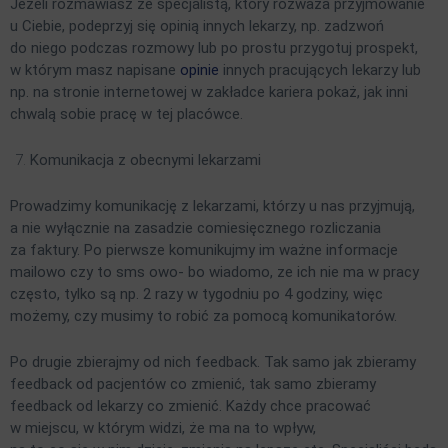
Jeżeli rozmawiasz ze specjalistą, który rozważa przyjmowanie
u Ciebie, podeprzyj się opinią innych lekarzy, np. zadzwoń
do niego podczas rozmowy lub po prostu przygotuj prospekt,
w którym masz napisane
opinie
innych pracujących lekarzy lub
np. na stronie internetowej w zakładce kariera pokaż, jak inni
chwalą sobie pracę w tej placówce.
Komunikacja z obecnymi lekarzami
Prowadzimy komunikację z lekarzami, którzy u nas przyjmują,
a nie wyłącznie na zasadzie comiesięcznego rozliczania
za faktury. Po pierwsze komunikujmy im ważne informacje
mailowo czy to sms owo- bo wiadomo, ze ich nie ma w pracy
często, tylko są np. 2 razy w tygodniu po 4 godziny, więc
możemy, czy musimy to robić za pomocą komunikatorów.
Po drugie zbierajmy od nich feedback. Tak samo jak zbieramy
feedback od pacjentów co zmienić, tak samo zbieramy
feedback od lekarzy co zmienić. Każdy chce pracować
w miejscu, w którym widzi, że ma na to wpływ,