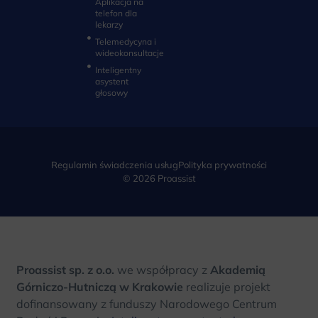
Aplikacja na
telefon dla
lekarzy
Telemedycyna i
wideokonsultacje‎
Inteligentny
asystent
głosowy
Regulamin świadczenia usług
Polityka prywatności
© 2026 Proassist
Proassist sp. z o.o.
we współpracy z
Akademią
Górniczo-Hutniczą w Krakowie
realizuje projekt
dofinansowany z funduszy Narodowego Centrum