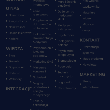
Płatności
Przewodnik
Małe i średnie
internetowe
placówki
użytkownika
O NAS
Lista
Duże centra
Materiały
rezerwowa
Nasza idea
medyczne i
wideo
kliniki
Podpisywanie
Kim jesteśmy
dokumentów
Migracja
Medycyna
Nasz zespół
na tablecie
estetyczna
danych
Opinie klientów
Elektroniczna
Fizjoterapia
Dokumentacja
Kariera
KONTAKT
Pielęgniarki i
Medyczna
położne
Prezentacja
WIEDZA
Przypomnienia
Psychiatria i
SMS dla
systemu
terapeutyka
Blog
pacjentów
Mapa produktu
Stomatologia
Słownik
Marketing SMS
Newsletter
Do pobrania
Mierzenie
konwersji‎
Technik
Podcast
MARKETING
masażysta
Statystyki
Webinary
Strony
Logopeda
Magazyn
produktów i
internetowe
INTEGRACJE
sprzętu
medycznego
Faktury i
fiskalizacja