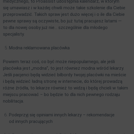
medycznego, to Proassist udostępnia kalendarz, w którym
się umawiasz i w każdej chwili może takie szkolenie dla Ciebie
przeprowadzić. Takich spraw jest dużo więcej i o ile dla Ciebie
pewne sprawy są oczywiste, bo już tutaj pracujesz latami —
to dla nowej osoby już nie… szczególnie dla młodego
specjalisty.
Modna reklamowana placówka
Powiem teraz coś, co być może niepopularnego, ale jeśli
placówka jest „modna”, to jest również modna wśród lekarzy.
Jeśli pacjenci będą widzieć bilbordy twojej placówki na mieście
i będą widzieć ładną stronę w internecie, do której prowadzą
różne źródła, to lekarze również to widzą i będą chcieli w takim
miejscu pracować – bo będzie to dla nich pewnego rodzaju
nobilitacja.
Podeprzyj się opiniami innych lekarzy – rekomendacje
od innych pracujących