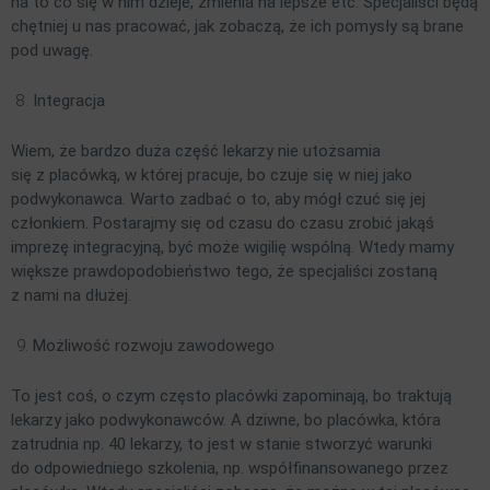
na to co się w nim dzieje, zmienia na lepsze etc. Specjaliści będą
chętniej u nas pracować, jak zobaczą, że ich pomysły są brane
pod uwagę.
Integracja
Wiem, że bardzo duża część lekarzy nie utożsamia
się z placówką, w której pracuje, bo czuje się w niej jako
podwykonawca. Warto zadbać o to, aby mógł czuć się jej
członkiem. Postarajmy się od czasu do czasu zrobić jakąś
imprezę integracyjną, być może wigilię wspólną. Wtedy mamy
większe prawdopodobieństwo tego, że specjaliści zostaną
z nami na dłużej.
Możliwość rozwoju zawodowego
To jest coś, o czym często placówki zapominają, bo traktują
lekarzy jako podwykonawców. A dziwne, bo placówka, która
zatrudnia np. 40 lekarzy, to jest w stanie stworzyć warunki
do odpowiedniego szkolenia, np. współfinansowanego przez