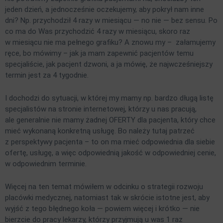
jeden dzień, a jednocześnie oczekujemy, aby pokrył nam inne
dni? Np. przychodził 4 razy w miesiącu — no nie — bez sensu. Po
co ma do Was przychodzić 4 razy w miesiącu, skoro raz
w miesiącu nie ma pełnego grafiku? A znowu my – załamujemy
ręce, bo mówimy – jak ja mam zapewnić pacjentów temu
specjaliście, jak pacjent dzwoni, a ja mówię, że najwcześniejszy
termin jest za 4 tygodnie.
I dochodzi do sytuacji, w której my mamy np. bardzo długą listę
specjalistów na stronie internetowej, którzy u nas pracują,
ale generalnie nie mamy żadnej OFERTY dla pacjenta, który chce
mieć wykonaną konkretną usługę. Bo należy tutaj patrzeć
z perspektywy pacjenta – to on ma mieć odpowiednia dla siebie
ofertę, usługę, a więc odpowiednią jakość w odpowiedniej cenie,
w odpowiednim terminie.
Więcej na ten temat mówiłem w odcinku o strategii rozwoju
placówki medycznej, natomiast tak w skrócie istotne jest, aby
wyjść z tego błędnego koła — powiem więcej i krótko — nie
bierzcie do pracy lekarzy, którzy przyjmują u was 1 raz