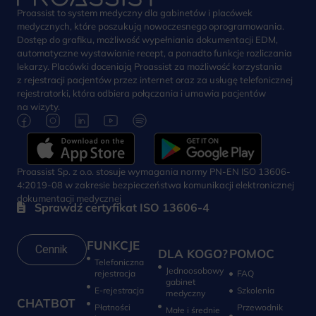
Proassist to system medyczny dla gabinetów i placówek
medycznych, które poszukują nowoczesnego oprogramowania.
Dostęp do grafiku, możliwość wypełniania dokumentacji EDM,
automatyczne wystawianie recept, a ponadto funkcje rozliczania
lekarzy. Placówki doceniają Proassist za możliwość korzystania
z rejestracji pacjentów przez internet oraz za usługę telefonicznej
rejestratorki, która odbiera połączania i umawia pacjentów
na wizyty.
Proassist Sp. z o.o. stosuje wymagania normy PN-EN ISO 13606-
4:2019-08 w zakresie bezpieczeństwa komunikacji elektronicznej
dokumentacji medycznej
Sprawdź certyfikat ISO 13606-4
FUNKCJE
Cennik
DLA KOGO?
POMOC
Telefoniczna
Jednoosobowy
rejestracja
FAQ
gabinet
E-rejestracja
Szkolenia
medyczny
CHATBOT
Płatności
Przewodnik
Małe i średnie