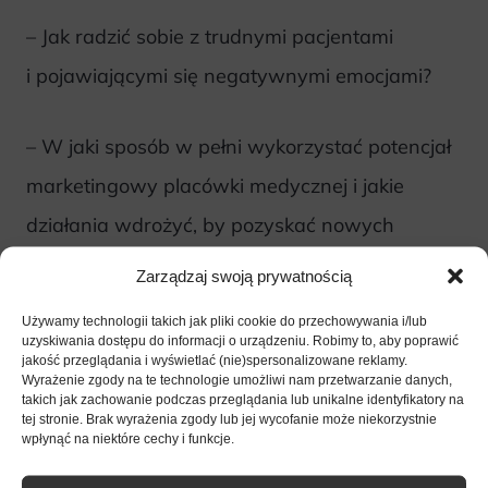
– Jak radzić sobie z trudnymi pacjentami
i pojawiającymi się negatywnymi emocjami?
– W jaki sposób w pełni wykorzystać potencjał
marketingowy placówki medycznej i jakie
działania wdrożyć, by pozyskać nowych
pacjentów i zatrzymać obecnych?
Zarządzaj swoją prywatnością
Używamy technologii takich jak pliki cookie do przechowywania i/lub
uzyskiwania dostępu do informacji o urządzeniu. Robimy to, aby poprawić
jakość przeglądania i wyświetlać (nie)spersonalizowane reklamy.
Wyrażenie zgody na te technologie umożliwi nam przetwarzanie danych,
takich jak zachowanie podczas przeglądania lub unikalne identyfikatory na
tej stronie. Brak wyrażenia zgody lub jej wycofanie może niekorzystnie
wpłynąć na niektóre cechy i funkcje.
Jakie oprogramowanie