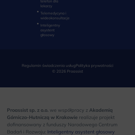
telefon dla
lekarzy
Telemedycyna i
wideokonsultacje‎
Inteligentny
asystent
głosowy
Regulamin świadczenia usług
Polityka prywatności
© 2026 Proassist
Proassist sp. z o.o.
we współpracy z
Akademią
Górniczo-Hutniczą w Krakowie
realizuje projekt
dofinansowany z funduszy Narodowego Centrum
Badań i Rozwoju:
Inteligentny asystent głosowy