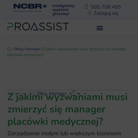
Inteligentny
505 708 455
asystent
Zaloguj się
głosowy!
‏‏‎ ‎/‏‏‎ ‎
Blog
‏‏‎ ‎/‏‏‎ ‎
Manager
‏‏‎ ‎/‏‏‎ ‎
Z jakimi wyzwaniami musi zmierzyć się manager
placówki medycznej?
Z jakimi wyzwaniami musi
21 lutego, 2022
Blog
,
Manager
zmierzyć się manager
placówki medycznej?
Zarządzanie małym lub większym biznesem