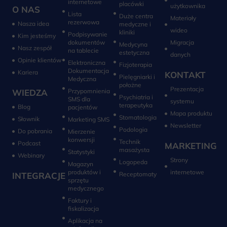
internetowe
placówki
użytkownika
O NAS
Lista
Duże centra
Materiały
rezerwowa
Nasza idea
medyczne i
wideo
kliniki
Podpisywanie
Kim jesteśmy
dokumentów
Migracja
Medycyna
Nasz zespół
na tablecie
estetyczna
danych
Opinie klientów
Elektroniczna
Fizjoterapia
Dokumentacja
Kariera
KONTAKT
Pielęgniarki i
Medyczna
położne
Prezentacja
WIEDZA
Przypomnienia
Psychiatria i
SMS dla
systemu
terapeutyka
Blog
pacjentów
Mapa produktu
Stomatologia
Słownik
Marketing SMS
Newsletter
Do pobrania
Mierzenie
konwersji‎
Technik
Podcast
MARKETING
masażysta
Statystyki
Webinary
Strony
Logopeda
Magazyn
produktów i
internetowe
INTEGRACJE
sprzętu
medycznego
Faktury i
fiskalizacja
Aplikacja na