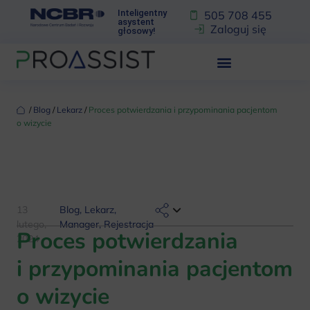
Inteligentny
505 708 455
asystent
Zaloguj się
głosowy!
‏‏‎ ‎/‏‏‎ ‎
Blog
‏‏‎ ‎/‏‏‎ ‎
Lekarz
‏‏‎ ‎/‏‏‎ ‎
Proces potwierdzania i przypominania pacjentom
o wizycie
13
Blog
,
Lekarz
,
lutego,
Manager
,
Rejestracja
Proces potwierdzania
2024
i przypominania pacjentom
o wizycie