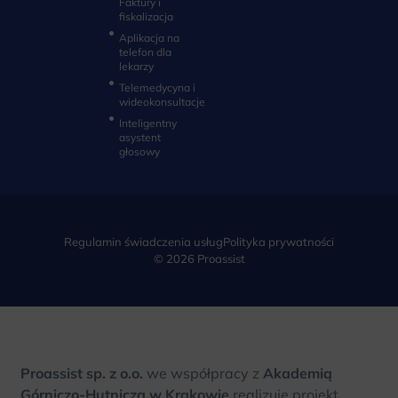
Faktury i
fiskalizacja
Aplikacja na
telefon dla
lekarzy
Telemedycyna i
wideokonsultacje‎
Inteligentny
asystent
głosowy
Regulamin świadczenia usług
Polityka prywatności
© 2026 Proassist
Proassist sp. z o.o.
we współpracy z
Akademią
Górniczo-Hutniczą w Krakowie
realizuje projekt