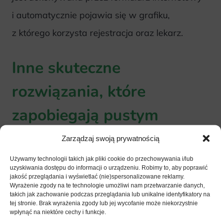
i automatycznie pojawia się w grafiku,
z którego korzysta rejestracja oraz lekarz.
Inne skuteczne
rozwiązania, które
zapobiegają pustym
miejscom w grafikach
Zarządzaj swoją prywatnością
lekarzy
Używamy technologii takich jak pliki cookie do przechowywania i/lub
uzyskiwania dostępu do informacji o urządzeniu. Robimy to, aby poprawić
jakość przeglądania i wyświetlać (nie)spersonalizowane reklamy.
Wyrażenie zgody na te technologie umożliwi nam przetwarzanie danych,
takich jak zachowanie podczas przeglądania lub unikalne identyfikatory na
Oprócz SMS z potwierdzeniem wizyty, dobrym
tej stronie. Brak wyrażenia zgody lub jej wycofanie może niekorzystnie
wpłynąć na niektóre cechy i funkcje.
rozwiązaniem jest także
wysłanie maila