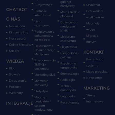
gabinet
E-rejestracja
Szkolenia
medyczny
CHATBOT
Płatności
Przewodnik
Małe i średnie
internetowe
placówki
użytkownika
O NAS
Lista
Duże centra
Materiały
rezerwowa
Nasza idea
medyczne i
wideo
kliniki
Podpisywanie
Kim jesteśmy
dokumentów
Migracja
Medycyna
Nasz zespół
na tablecie
estetyczna
danych
Opinie klientów
Elektroniczna
Fizjoterapia
Dokumentacja
Kariera
KONTAKT
Pielęgniarki i
Medyczna
położne
Prezentacja
WIEDZA
Przypomnienia
Psychiatria i
SMS dla
systemu
terapeutyka
Blog
pacjentów
Mapa produktu
Stomatologia
Słownik
Marketing SMS
Newsletter
Do pobrania
Mierzenie
konwersji‎
Technik
Podcast
MARKETING
masażysta
Statystyki
Webinary
Strony
Logopeda
Magazyn
produktów i
internetowe
INTEGRACJE
sprzętu
medycznego