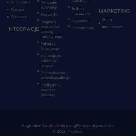
Do pobrania
Mierzenie
konwersji‎
Technik
Podcast
MARKETING
masażysta
Statystyki
Webinary
Strony
Logopeda
Magazyn
produktów i
internetowe
INTEGRACJE
sprzętu
medycznego
Faktury i
fiskalizacja
Aplikacja na
telefon dla
lekarzy
Telemedycyna i
wideokonsultacje‎
Inteligentny
asystent
głosowy
Regulamin świadczenia usług
Polityka prywatności
© 2026 Proassist