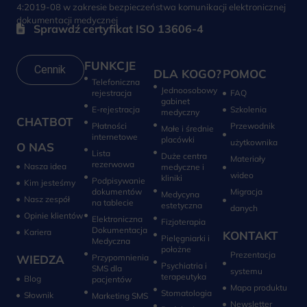
4:2019-08 w zakresie bezpieczeństwa komunikacji elektronicznej
dokumentacji medycznej
Sprawdź certyfikat ISO 13606-4
FUNKCJE
Cennik
DLA KOGO?
POMOC
Telefoniczna
Jednoosobowy
rejestracja
FAQ
gabinet
E-rejestracja
Szkolenia
medyczny
CHATBOT
Płatności
Przewodnik
Małe i średnie
internetowe
placówki
użytkownika
O NAS
Lista
Duże centra
Materiały
rezerwowa
Nasza idea
medyczne i
wideo
kliniki
Podpisywanie
Kim jesteśmy
dokumentów
Migracja
Medycyna
Nasz zespół
na tablecie
estetyczna
danych
Opinie klientów
Elektroniczna
Fizjoterapia
Dokumentacja
Kariera
KONTAKT
Pielęgniarki i
Medyczna
położne
Prezentacja
WIEDZA
Przypomnienia
Psychiatria i
SMS dla
systemu
terapeutyka
Blog
pacjentów
Mapa produktu
Stomatologia
Słownik
Marketing SMS
Newsletter