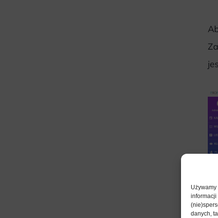
Ab
Za
je
Używamy t
informacji
(nie)sper
danych, ta