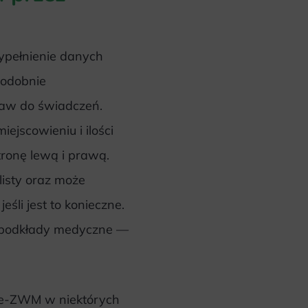
pełnienie danych
podobnie
raw do świadczeń.
iejscowieniu i ilości
tronę lewą i prawą.
listy oraz może
śli jest to konieczne.
a podkłady medyczne —
 e-ZWM w niektórych