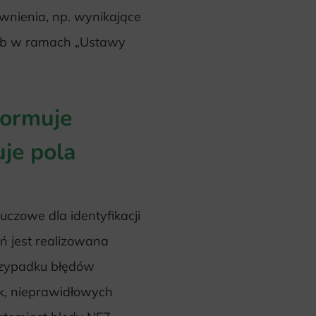
wnienia, np. wynikające
lub w ramach „Ustawy
formuje
je pola
czowe dla identyfikacji
ń jest realizowana
przypadku błędów
k, nieprawidłowych