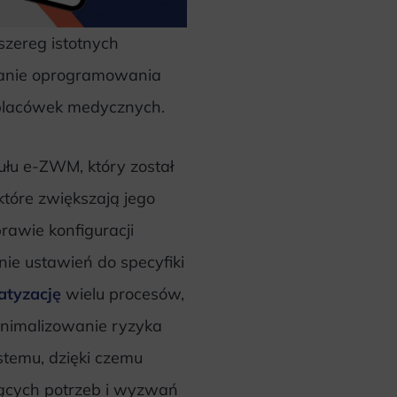
zereg istotnych
sowanie oprogramowania
w placówek medycznych.
łu e-ZWM, który został
tóre zwiększają jego
rawie konfiguracji
ie ustawień do specyfiki
atyzację
wielu procesów,
minimalizowanie ryzyka
stemu, dzięki czemu
snących potrzeb i wyzwań