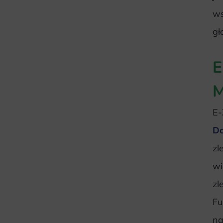
ws
gł
E
M
E-
Do
zl
wi
zl
Fu
na