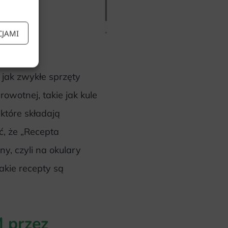
CJAMI
jak zwykłe sprzęty
wotnej, takie jak kule
które składają
, że „Recepta
y, czyli na okulary
akie recepty są
 przez