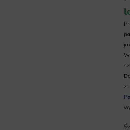
l
Pr
pa
ja
W 
sz
Do
za
Po
wy
Św