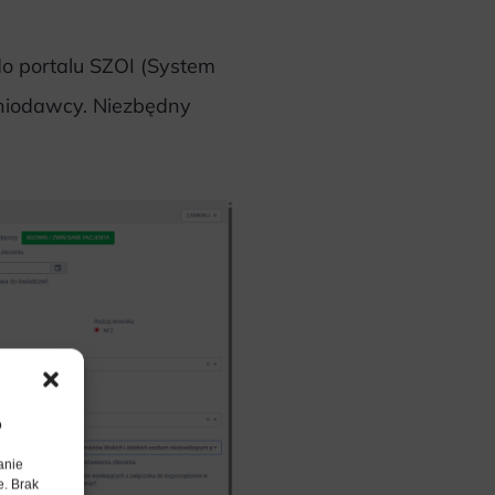
o portalu SZOI (System
eniodawcy. Niezbędny
o
anie
e. Brak