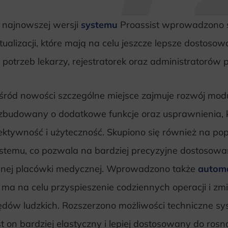
najnowszej wersji
systemu
Proassist wprowadzono s
tualizacji, które mają na celu jeszcze lepsze dosto
 potrzeb lekarzy, rejestratorek oraz administratoró
ród nowości szczególne miejsce zajmuje rozwój modu
zbudowany o dodatkowe funkcje oraz usprawnienia, k
ektywność i użyteczność. Skupiono się również na pop
stemu, co pozwala na bardziej precyzyjne dostosowan
nej placówki medycznej. Wprowadzono także
autom
 ma na celu przyspieszenie codziennych operacji i z
ędów ludzkich. Rozszerzono możliwości techniczne sy
st on bardziej elastyczny i lepiej dostosowany do ro