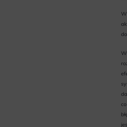
W 
ak
do
Wś
ro
ef
sy
da
co
bł
je