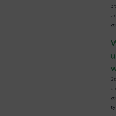
pr
z 
za
W
u
w
Sz
pr
za
sy