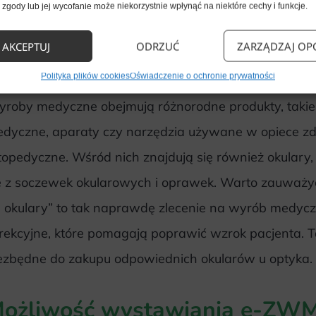
zgody lub jej wycofanie może niekorzystnie wpłynąć na niektóre cechy i funkcje.
AKCEPTUJ
ODRZUĆ
ZARZĄDZAJ OP
zym są wyroby medyczne?
Polityka plików cookies
Oświadczenie o ochronie prywatności
roby medyczne obejmują różnorodne produkty, takie 
dyczne, aparaty czy narzędzia używane w opiece zdro
topedyczne. Wśród nich znajdują się również okulary, 
ę z soczewek okularowych i oprawek. Warto zauważyć
 okulary” to tak naprawdę zlecenie na wyrób medyczn
rekcyjne, które pomagają poprawić wzrok pacjenta. T
ezbędne do zakupu odpowiednich okularów u optyka.
ożliwość wystawiania e-ZWM