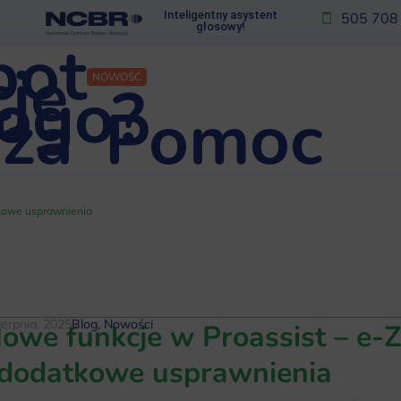
Inteligentny asystent
505 708
głosowy!
bot
je
NOWOŚĆ
kogo?
za
Pomoc
kowe usprawnienia
ierpnia, 2025
Blog
,
Nowości
owe funkcje w Proassist – e
 dodatkowe usprawnienia