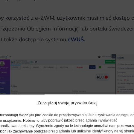
y korzystać z e-ZWM, użytkownik musi mieć dostęp d
rządzania Obiegiem Informacji) lub portalu świadcz
st także dostęp do systemu
eWUŚ.
Zarządzaj swoją prywatnością
echnologii takich jak pliki cookie do przechowywania i/lub uzyskiwania dostępu d
 o urządzeniu. Robimy to, aby poprawić jakość przeglądania i wyświetlać
sonalizowane reklamy. Wyrażenie zgody na te technologie umożliwi nam przetwarz
kich jak zachowanie podczas przeglądania lub unikalne identyfikatory na tej stroni