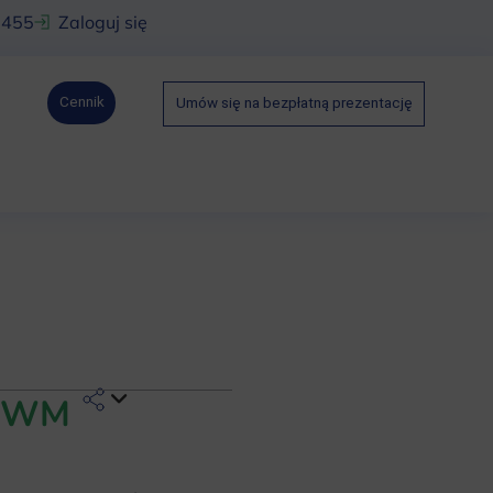
 455
Zaloguj się
Cennik
Umów się na bezpłatną prezentację
-ZWM