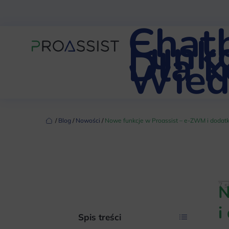
Chat
Funkc
Dla 
Wied
‏‏‎ ‎/‏‏‎ ‎
Blog
‏‏‎ ‎/‏‏‎ ‎
Nowości
‏‏‎ ‎/‏‏‎ ‎
Nowe funkcje w Proassist – e-ZWM i dodat
7 s
N
i
Spis treści