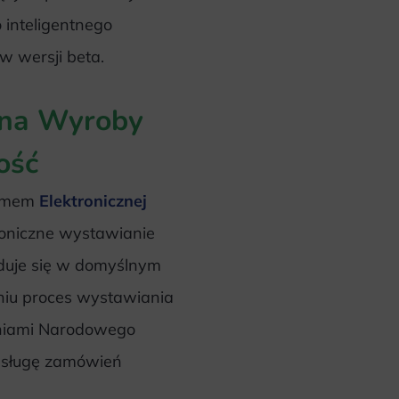
 inteligentnego
 w wersji beta.
 na Wyroby
ość
temem
Elektronicznej
troniczne wystawianie
jduje się w domyślnym
niu proces wystawiania
aniami Narodowego
bsługę zamówień