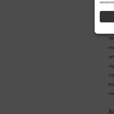
wyrażenia 
C
Wy
me
or
si
na
ko
ni
M