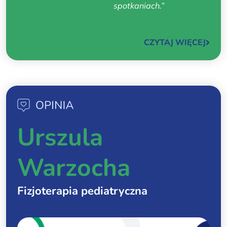
spotkaniach.”
CZYTAJ WIĘCEJ
Urszula
Warzocha
Fizjoterapia pediatryczna