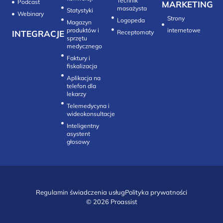
Technik
Podcast
MARKETING
masażysta
Statystyki
Webinary
Strony
Logopeda
Magazyn
produktów i
internetowe
INTEGRACJE
sprzętu
medycznego
Faktury i
fiskalizacja
Aplikacja na
telefon dla
lekarzy
Telemedycyna i
wideokonsultacje‎
Inteligentny
asystent
głosowy
Regulamin świadczenia usług
Polityka prywatności
© 2026 Proassist