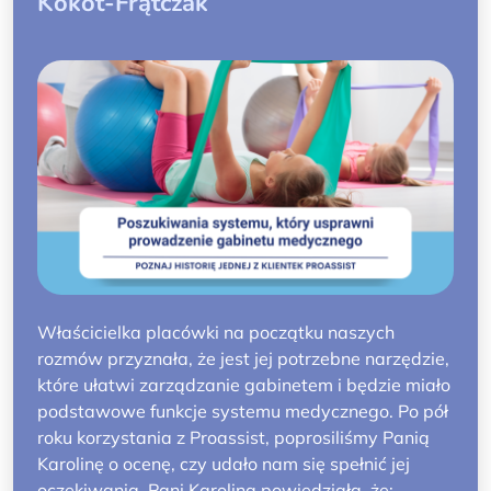
Kokot-Frątczak
Właścicielka placówki na początku naszych
rozmów przyznała, że jest jej potrzebne narzędzie,
które ułatwi zarządzanie gabinetem i będzie miało
podstawowe funkcje systemu medycznego. Po pół
roku korzystania z Proassist, poprosiliśmy Panią
Karolinę o ocenę, czy udało nam się spełnić jej
oczekiwania. Pani Karolina powiedziała, że: