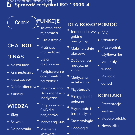
dokumentacji medycznej
Sprawdź certyfikat ISO 13606-4
FUNKCJE
Cennik
DLA KOGO?
POMOC
Telefoniczna
Jednoosobowy
rejestracja
FAQ
gabinet
E-rejestracja
Szkolenia
medyczny
CHATBOT
Płatności
Przewodnik
Małe i średnie
internetowe
placówki
użytkownika
O NAS
Lista
Duże centra
Materiały
rezerwowa
Nasza idea
medyczne i
wideo
kliniki
Podpisywanie
Kim jesteśmy
dokumentów
Migracja
Medycyna
Nasz zespół
na tablecie
estetyczna
danych
Opinie klientów
Elektroniczna
Fizjoterapia
Dokumentacja
Kariera
KONTAKT
Pielęgniarki i
Medyczna
położne
Prezentacja
WIEDZA
Przypomnienia
Psychiatria i
SMS dla
systemu
terapeutyka
Blog
pacjentów
Mapa produktu
Stomatologia
Słownik
Marketing SMS
Newsletter
Do pobrania
Mierzenie
konwersji‎