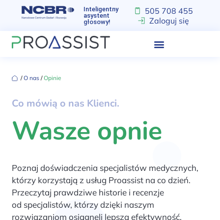
Inteligentny
505 708 455
asystent
Zaloguj się
głosowy!
‏‏‎ ‎/‏‏‎ ‎
O nas
‏‏‎ ‎/‏‏‎ ‎
Opinie
Co mówią o nas Klienci.
Wasze opnie
Poznaj doświadczenia specjalistów medycznych,
którzy korzystają z usług Proassist na co dzień.
Przeczytaj prawdziwe historie i recenzje
od specjalistów, którzy dzięki naszym
rozwiązaniom osiągnęli lepszą efektywność,