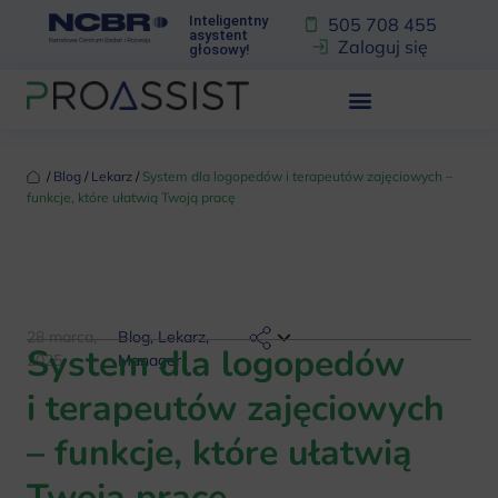
Inteligentny
505 708 455
asystent
Zaloguj się
głosowy!
‏‏‎ ‎/‏‏‎ ‎
Blog
‏‏‎ ‎/‏‏‎ ‎
Lekarz
‏‏‎ ‎/‏‏‎ ‎
System dla logopedów i terapeutów zajęciowych –
funkcje, które ułatwią Twoją pracę
28 marca,
Blog
,
Lekarz
,
System dla logopedów
2025
Manager
i terapeutów zajęciowych
– funkcje, które ułatwią
Twoją pracę