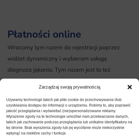
Płatności online
Wracamy tym razem do rejestracji poprzez
widżet dynamiczny i wybieram usługę
diagnoza jąkania. Tym razem jest to też
informacja dla Was. Możecie wprowadzić
Zarządzaj swoją prywatnością
w systemie
płatności online
, aby zabezpieczyć
Używamy technologii takich jak pliki cookie do przechowywania i/lub
swój czas i zminimalizować liczbę wizyt
uzyskiwania dostępu do informacji o urządzeniu. Robimy to, aby poprawić
jakość przeglądania i wyświetlać (nie)spersonalizowane reklamy.
nieodwołanych. Możecie właśnie w ten sposób
Wyrażenie zgody na te technologie umożliwi nam przetwarzanie danych,
takich jak zachowanie podczas przeglądania lub unikalne identyfikatory na
włączyć opcję pobierania przedpłat za wizyty.
tej stronie. Brak wyrażenia zgody lub jej wycofanie może niekorzystnie
wpłynąć na niektóre cechy i funkcje.
Mamy tu taką małą elastyczność, ponieważ