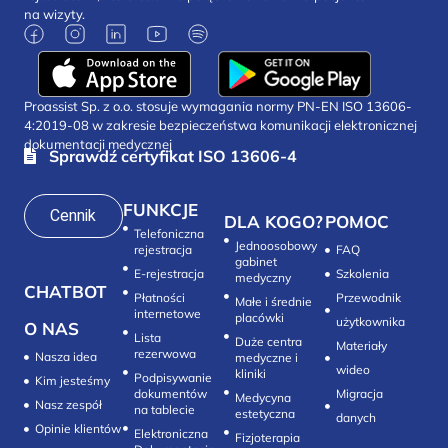
na wizyty.
Proassist Sp. z o.o. stosuje wymagania normy PN-EN ISO 13606-
4:2019-08 w zakresie bezpieczeństwa komunikacji elektronicznej
dokumentacji medycznej
Sprawdź certyfikat ISO 13606-4
FUNKCJE
Cennik
DLA KOGO?
POMOC
Telefoniczna
Jednoosobowy
rejestracja
FAQ
gabinet
E-rejestracja
Szkolenia
medyczny
CHATBOT
Płatności
Przewodnik
Małe i średnie
internetowe
placówki
użytkownika
O NAS
Lista
Duże centra
Materiały
rezerwowa
Nasza idea
medyczne i
wideo
kliniki
Podpisywanie
Kim jesteśmy
dokumentów
Migracja
Medycyna
Nasz zespół
na tablecie
estetyczna
danych
Opinie klientów
Elektroniczna
Fizjoterapia