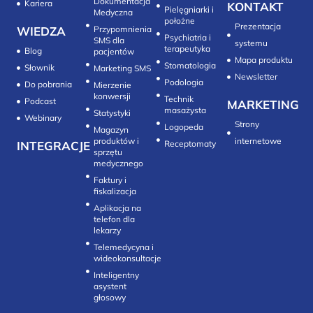
Dokumentacja
Kariera
KONTAKT
Pielęgniarki i
Medyczna
położne
Prezentacja
WIEDZA
Przypomnienia
Psychiatria i
SMS dla
systemu
terapeutyka
Blog
pacjentów
Mapa produktu
Stomatologia
Słownik
Marketing SMS
Newsletter
Do pobrania
Mierzenie
konwersji‎
Technik
Podcast
MARKETING
masażysta
Statystyki
Webinary
Strony
Logopeda
Magazyn
produktów i
internetowe
INTEGRACJE
sprzętu
medycznego
Faktury i
fiskalizacja
Aplikacja na
telefon dla
lekarzy
Telemedycyna i
wideokonsultacje‎
Inteligentny
asystent
głosowy