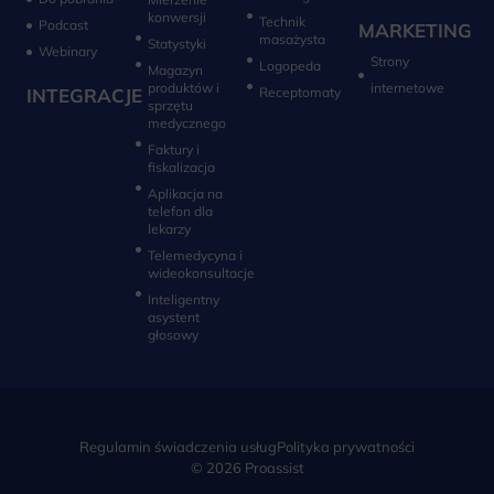
konwersji‎
Technik
Podcast
MARKETING
masażysta
Statystyki
Webinary
Strony
Logopeda
Magazyn
produktów i
internetowe
INTEGRACJE
sprzętu
medycznego
Faktury i
fiskalizacja
Aplikacja na
telefon dla
lekarzy
Telemedycyna i
wideokonsultacje‎
Inteligentny
asystent
głosowy
Regulamin świadczenia usług
Polityka prywatności
© 2026 Proassist