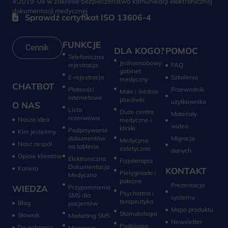
4:2019-08 w zakresie bezpieczeństwa komunikacji elektronicznej
dokumentacji medycznej
Sprawdź certyfikat ISO 13606-4
FUNKCJE
Cennik
DLA KOGO?
POMOC
Telefoniczna
Jednoosobowy
rejestracja
FAQ
gabinet
E-rejestracja
Szkolenia
medyczny
CHATBOT
Płatności
Przewodnik
Małe i średnie
internetowe
placówki
użytkownika
O NAS
Lista
Duże centra
Materiały
rezerwowa
Nasza idea
medyczne i
wideo
kliniki
Podpisywanie
Kim jesteśmy
dokumentów
Migracja
Medycyna
Nasz zespół
na tablecie
estetyczna
danych
Opinie klientów
Elektroniczna
Fizjoterapia
Dokumentacja
Kariera
KONTAKT
Pielęgniarki i
Medyczna
położne
Prezentacja
WIEDZA
Przypomnienia
Psychiatria i
SMS dla
systemu
terapeutyka
Blog
pacjentów
Mapa produktu
Stomatologia
Słownik
Marketing SMS
Newsletter
Do pobrania
Mierzenie