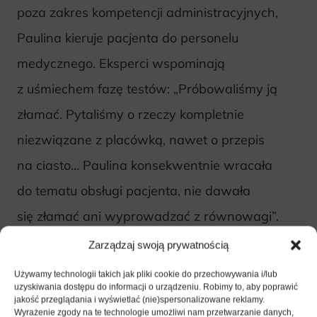
poza zakres kompetencji administracyjnych,
Paulina kieruje pacjenta do personelu
medycznego. Eksperci wspominają
z uśmiechem fazę testów: „Próbowaliśmy ją
złamać. Pytaliśmy o rzeczy kompletnie
niezwiązane z placówką, nawet o przepis
na ciasto… Paulina konsekwentnie wracała
do tematu obsługi pacjenta, nie dawała
się złamać ani wyprowadzać z równowagi”.
Zarządzaj swoją prywatnością
Realne wdrożenia
Używamy technologii takich jak pliki cookie do przechowywania i/lub
uzyskiwania dostępu do informacji o urządzeniu. Robimy to, aby poprawić
i moment „Udało się!”
jakość przeglądania i wyświetlać (nie)spersonalizowane reklamy.
Wyrażenie zgody na te technologie umożliwi nam przetwarzanie danych,