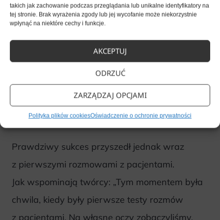
takich jak zachowanie podczas przeglądania lub unikalne identyfikatory na
Proces wdrażania Pauliny w placówkach
tej stronie. Brak wyrażenia zgody lub jej wycofanie może niekorzystnie
wpłynąć na niektóre cechy i funkcje.
medycznych pokazał, jak różnorodne są
potrzeby gabinetów. Każda placówka ma inne
AKCEPTUJ
zasady i wyjątki, które system musi uwzględnić.
ODRZUĆ
Dodatkowym wyzwaniem było nauczenie AI
ZARZĄDZAJ OPCJAMI
obsługi naturalnego języka pacjentów, którzy
często piszą skrótowo i nieprecyzyjnie.
Polityka plików cookies
Oświadczenie o ochronie prywatności
Prawdziwy sukces przyszedł jednak wraz
z pierwszymi rozmowami z pacjentami.
Jak wspominają twórcy: „Tym momentem była
chwila, kiedy były pierwsze testy rozmów
z pacjentami. Na własne oczy zobaczyliśmy,