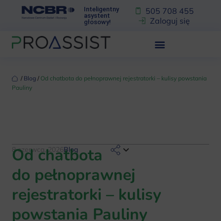
Inteligentny
505 708 455
asystent
Zaloguj się
głosowy!
‏‏‎ ‎/‏‏‎ ‎
Blog
‏‏‎ ‎/‏‏‎ ‎
Od chatbota do pełnoprawnej rejestratorki – kulisy powstania
Pauliny
Od chatbota
8 czerwca, 2026
Blog
do pełnoprawnej
rejestratorki – kulisy
powstania Pauliny