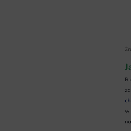
Źr
J
Ro
za
ch
w 
na