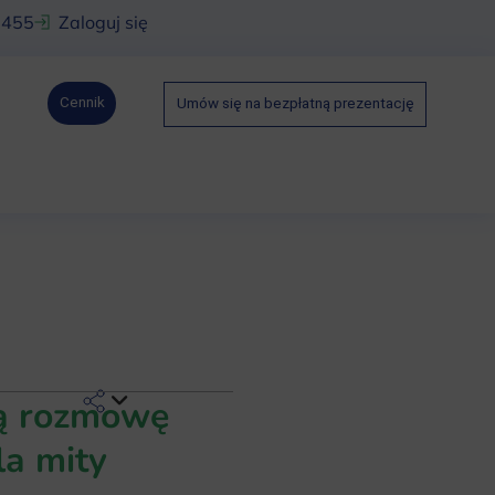
 455
Zaloguj się
Cennik
Umów się na bezpłatną prezentację
zą rozmowę
la mity