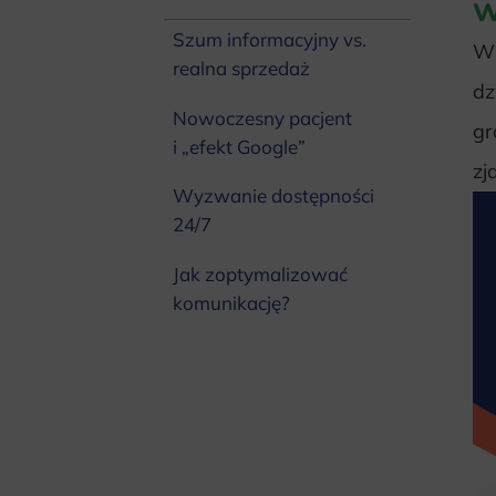
w
Szum informacyjny vs.
Wi
realna sprzedaż
dz
Nowoczesny pacjent
gr
i „efekt Google”
zj
Wyzwanie dostępności
24/7
Jak zoptymalizować
komunikację?