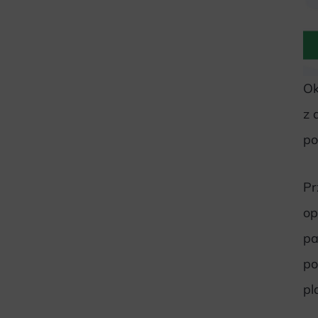
Ok
z 
po
Pr
op
pa
po
pl