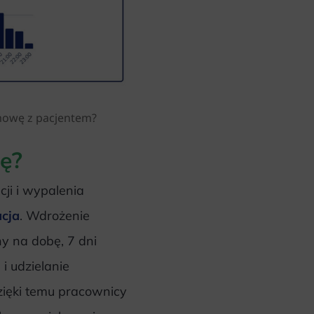
zmowę z pacjentem?
ję?
ji i wypalenia
cja
. Wdrożenie
ny na dobę, 7 dni
i udzielanie
ięki temu pracownicy