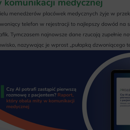
 komunikacji medycznej
elu menedżerów placówek medycznych żyje w przeko
woniący telefon w rejestracji to najlepszy dowód na 
afik. Tymczasem najnowsze dane rzucają zupełnie no
awisko, nazywając je wprost „pułapką dzwoniącego te