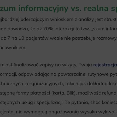
zum informacyjny vs. realna s
jbardziej uderzającym wnioskiem z analizy jest struk
ne dowodzą, że aż 70% interakcji to tzw. „szum infor
 aż 7 na 10 pacjentów wcale nie potrzebuje rozmow
acownikiem.
miast finalizować zapisy na wizyty, Twoja
rejestracj
formacji, odpowiadając na powtarzalne, rutynowe pyt
chnicznych i organizacyjnych, takich jak dokładna lokal
stępne formy płatności (karta, Blik), możliwość refund
stępnych usług i specjalizacji. Te pytania, choć konie
cjenta, nie wymagają angażowania wysoko wykwalif