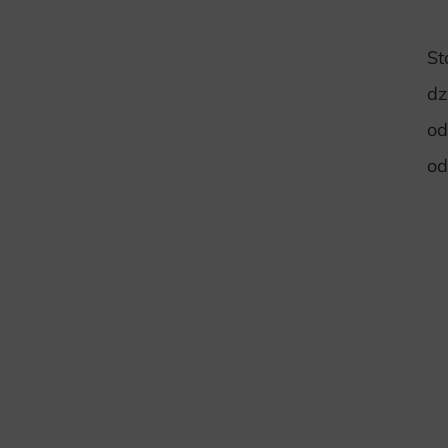
St
dz
od
od