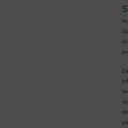
S
Na
Da
że
pr
Za
in
te
do
do
pa