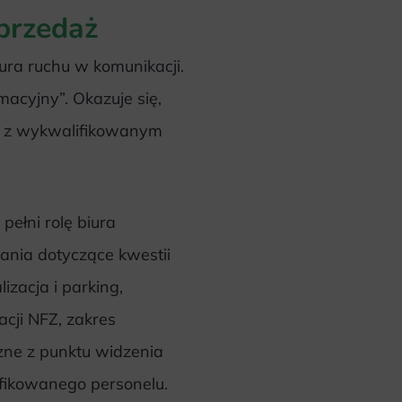
przedaż
tura ruchu w komunikacji.
macyjny”. Okazuje się,
y z wykwalifikowanym
a
pełni rolę biura
ania dotyczące kwestii
izacja i parking,
acji NFZ, zakres
czne z punktu widzenia
ikowanego personelu.