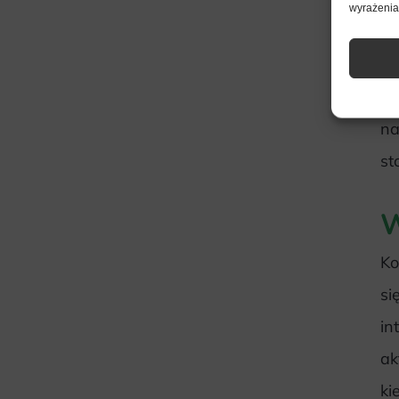
wyrażenia 
Co
pr
w 
na
st
W
Ko
si
in
ak
ki