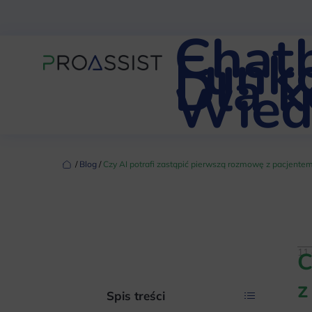
Chat
Funkc
Dla 
Wied
‏‏‎ ‎/‏‏‎ ‎
Blog
‏‏‎ ‎/‏‏‎ ‎
Czy AI potrafi zastąpić pierwszą rozmowę z pacjente
11
C
z
Spis treści