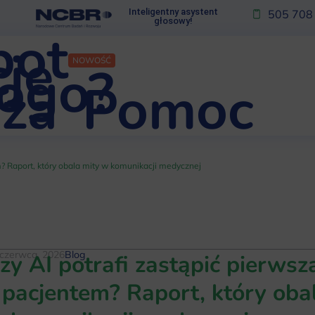
Inteligentny asystent
505 708
głosowy!
bot
je
NOWOŚĆ
kogo?
za
Pomoc
m? Raport, który obala mity w komunikacji medycznej
 czerwca, 2026
Blog
zy AI potrafi zastąpić pierws
 pacjentem? Raport, który oba