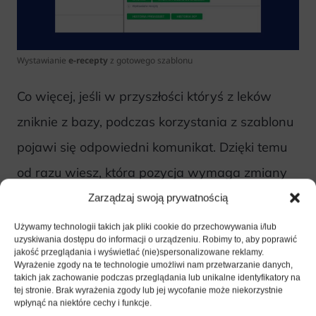
Wystawianie
e-recepty
z gotowego szablonu
Co więcej, jeśli w przyszłości któryś z leków
zniknie z bazy, podczas korzystania z szablonu
pojawi się odpowiedni komunikat. Dzięki temu
od razu wiesz, która pozycja wymaga zmiany
— jeszcze zanim klikniesz „Wystaw”.
Zarządzaj swoją prywatnością
Używamy technologii takich jak pliki cookie do przechowywania i/lub
uzyskiwania dostępu do informacji o urządzeniu. Robimy to, aby poprawić
jakość przeglądania i wyświetlać (nie)spersonalizowane reklamy.
Wyrażenie zgody na te technologie umożliwi nam przetwarzanie danych,
takich jak zachowanie podczas przeglądania lub unikalne identyfikatory na
tej stronie. Brak wyrażenia zgody lub jej wycofanie może niekorzystnie
wpłynąć na niektóre cechy i funkcje.