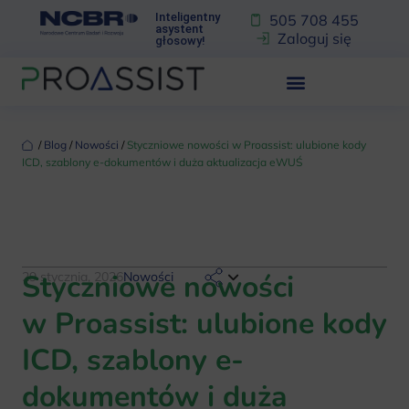
Inteligentny
505 708 455
asystent
Zaloguj się
głosowy!
‏‏‎ ‎/‏‏‎ ‎
Blog
‏‏‎ ‎/‏‏‎ ‎
Nowości
‏‏‎ ‎/‏‏‎ ‎
Styczniowe nowości w Proassist: ulubione kody
ICD, szablony e-dokumentów i duża aktualizacja eWUŚ
Styczniowe nowości
29 stycznia, 2026
Nowości
w Proassist: ulubione kody
ICD, szablony e-
dokumentów i duża