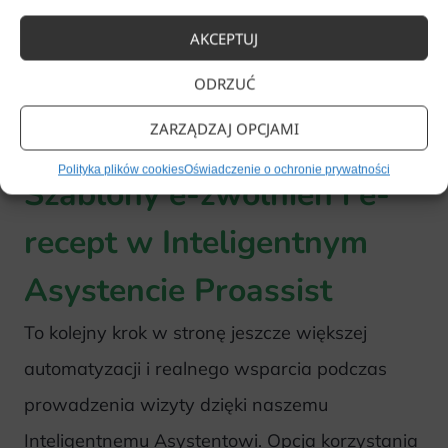
AKCEPTUJ
ODRZUĆ
Z listy dostępnych szablonów wybierz odpowiedni
szablon recepty
,
ZARZĄDZAJ OPCJAMI
kliknij
„Kopiuj dane do recepty”
Polityka plików cookies
Oświadczenie o ochronie prywatności
Szablony e-zwolnień i e-
recept w Inteligentnym
Asystencie Proassist
To kolejny krok w stronę jeszcze większej
automatyzacji i realnego wsparcia podczas
prowadzenia wizyty dzięki naszemu
Inteligentnemu Asystentowi. Opcja korzystania