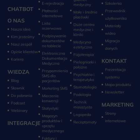
E-rejestracja
Szkolenia
medyczny
CHATBOT
Płatności
Przewodnik
Małe i średnie
internetowe
placówki
użytkownika
O NAS
Lista
Duże centra
Materiały
rezerwowa
Nasza idea
medyczne i
wideo
kliniki
Podpisywanie
Kim jesteśmy
dokumentów
Migracja
Medycyna
Nasz zespół
na tablecie
estetyczna
danych
Opinie klientów
Elektroniczna
Fizjoterapia
Dokumentacja
Kariera
KONTAKT
Pielęgniarki i
Medyczna
położne
Prezentacja
WIEDZA
Przypomnienia
Psychiatria i
SMS dla
systemu
terapeutyka
Blog
pacjentów
Mapa produktu
Stomatologia
Słownik
Marketing SMS
Newsletter
Do pobrania
Mierzenie
konwersji‎
Technik
Podcast
MARKETING
masażysta
Statystyki
Webinary
Strony
Logopeda
Magazyn
produktów i
internetowe
INTEGRACJE
sprzętu
medycznego
Faktury i