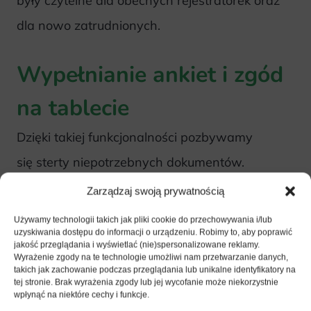
były czytelne dla obecnych rejestratorek oraz
dla nowo zatrudnionych.
Wypełnianie ankiet i zgód
na tablecie
Dzięki takiej funkcjonalności pozbywamy
się sterty niepotrzebnych dokumentów.
Wszystkie zgody czy ankiety trafiają
Zarządzaj swoją prywatnością
odpowiednio do karty pacjenta i wszytko
Używamy technologii takich jak pliki cookie do przechowywania i/lub
uzyskiwania dostępu do informacji o urządzeniu. Robimy to, aby poprawić
możemy znaleźć w jednym miejscu. Dodatkowo
jakość przeglądania i wyświetlać (nie)spersonalizowane reklamy.
Wyrażenie zgody na te technologie umożliwi nam przetwarzanie danych,
lekarz samodzielnie może sprawdzić
takich jak zachowanie podczas przeglądania lub unikalne identyfikatory na
tej stronie. Brak wyrażenia zgody lub jej wycofanie może niekorzystnie
w systemie informację o pacjencie bez
wpłynąć na niektóre cechy i funkcje.