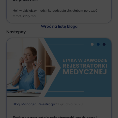
Hej, w dzisiejszym odcinku podcastu chciałabym poruszyć
temat, który ma
Wróć na listę bloga
Następny
Blog
,
Manager
,
Rejestracja
21 grudnia, 2023
Etyka w zawodzie rejestratorki medycznej –