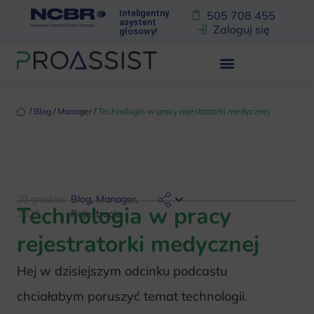
Inteligentny
505 708 455
asystent
Zaloguj się
głosowy!
‏‏‎ ‎/‏‏‎ ‎
Blog
‏‏‎ ‎/‏‏‎ ‎
Manager
‏‏‎ ‎/‏‏‎ ‎
Technologia w pracy rejestratorki medycznej
20 grudnia,
Blog
,
Manager
,
Technologia w pracy
2023
Rejestracja
rejestratorki medycznej
Hej w dzisiejszym odcinku podcastu
chciałabym poruszyć temat technologii.