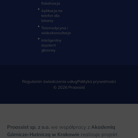
fiskalizacja
Aplikacja na
telefon dla
lekarzy
Telemedycyna i
wideokonsultacje‎
Inteligentny
asystent
głosowy
Regulamin świadczenia usług
Polityka prywatności
© 2026 Proassist
Proassist sp. z o.o.
we współpracy z
Akademią
Górniczo-Hutniczą w Krakowie
realizuje projekt