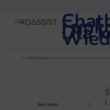
Chat
Funkc
Dla 
Wied
‏‏‎ ‎/‏‏‎ ‎
Blog
‏‏‎ ‎/‏‏‎ ‎
Manager
‏‏‎ ‎/‏‏‎ ‎
System do wypełniania dokumentacji i zarz
3 g
S
i
Spis treści