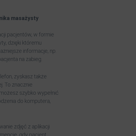
hnika masażysty
ji pacjentów, w formie
ty, dzięki któremu
żniejsze informacje, np.
pacjenta na zabieg.
lefon, zyskasz także
. To znacznie
– możesz szybko wypełnić
odzenia do komputera,
anie zdjęć z aplikacji
mencie, gdy pacjent