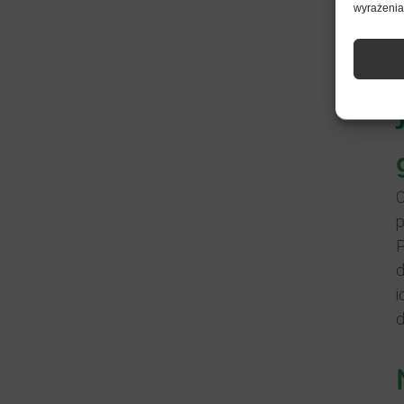
wyrażenia 
C
p
P
d
i
d