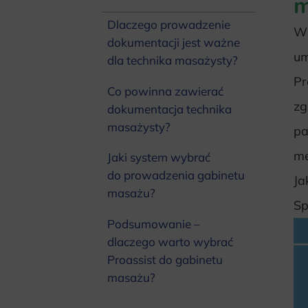
m
Dlaczego prowadzenie
W 
dokumentacji jest ważne
um
dla technika masażysty?
Pr
Co powinna zawierać
zg
dokumentacja technika
masażysty?
pa
me
Jaki system wybrać
do prowadzenia gabinetu
Ja
masażu?
Sp
Podsumowanie –
dlaczego warto wybrać
Proassist do gabinetu
masażu?