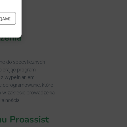
CJAMI
zenia
ne do specyficznych
bierając program
 z wypełnianiem
ne oprogramowanie, które
o w zakresie prowadzenia
łalnością.
u Proassist