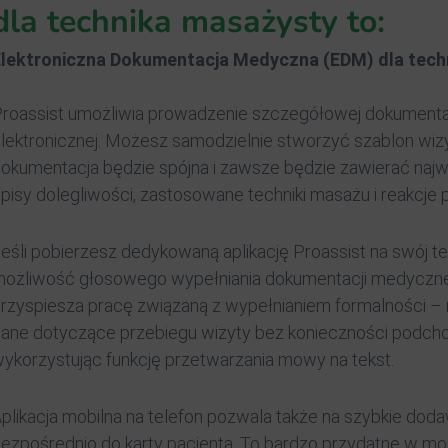
dla technika masażysty to:
Elektroniczna Dokumentacja Medyczna (EDM) dla tec
roassist umożliwia prowadzenie szczegółowej dokumentac
lektronicznej. Możesz samodzielnie stworzyć szablon wizy
okumentacja będzie spójna i zawsze będzie zawierać najwa
pisy dolegliwości, zastosowane techniki masażu i reakcje 
eśli pobierzesz dedykowaną aplikację Proassist na swój te
ożliwość głosowego wypełniania dokumentacji medycznej
rzyspiesza pracę związaną z wypełnianiem formalności 
ane dotyczące przebiegu wizyty bez konieczności podch
ykorzystując funkcję przetwarzania mowy na tekst.
plikacja mobilna na telefon pozwala także na szybkie dodaw
ezpośrednio do karty pacjenta. To bardzo przydatne w mo