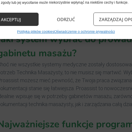
zgody lub jej wycofanie może niekorzystnie wpłynąć na niektóre cechy i funkcje.
odpowiedniego
oprogramowania do gabinetu masażysty.
AKCEPTUJ
ODRZUĆ
ZARZĄDZAJ OP
Polityka plików cookies
Oświadczenie o ochronie prywatności
Jaki system wybrać do prowad
gabinetu masażu?
hoć nie wszystkie systemy medyczne zostały dostosowa
otrzeb Technika Masażysty, to nie musisz się martwić. Wy
roassist możesz mieć pewność, że Twoja praca związana
okumentacji stanie się łatwiejsza. Proassist to nowoczes
dealnie wpisuje się w potrzeby gabinetów masażu, zarówn
okumentacji technika masażysty, jak i zarządzania całą dzia
Najważniejsze funkcje program