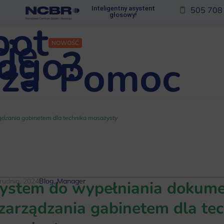
Inteligentny asystent
505 708
głosowy!
bot
je
NOWOŚĆ
kogo?
za
Pomoc
ądzania gabinetem dla technika masażysty
rudnia, 2024
Blog
,
Manager
ystem do wypełniania dokume
 zarządzania gabinetem dla te