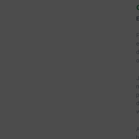
P
e
d
o
J
m
p
d
w
A
b