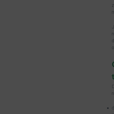
z
m
J
n
d
o
D
n
d