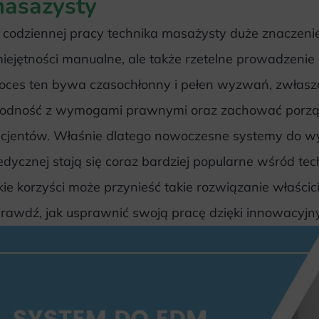
asażysty
codziennej pracy technika masażysty duże znaczenie
iejętności manualne, ale także rzetelne prowadzenie
oces ten bywa czasochłonny i pełen wyzwań, zwłasz
odność z wymogami prawnymi oraz zachować porz
cjentów. Właśnie dlatego nowoczesne systemy do wy
dycznej stają się coraz bardziej popularne wśród t
kie korzyści może przynieść takie rozwiązanie właścic
rawdź, jak usprawnić swoją pracę dzięki innowacyjn