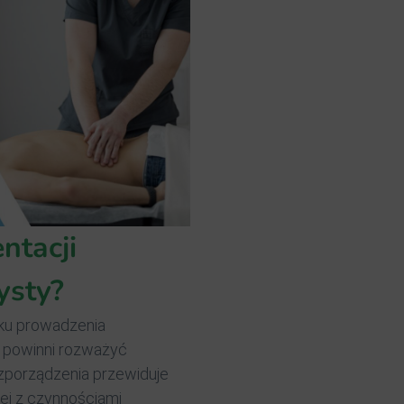
ntacji
ysty?
zku prowadzenia
i powinni rozważyć
ozporządzenia przewiduje
ej z czynnościami