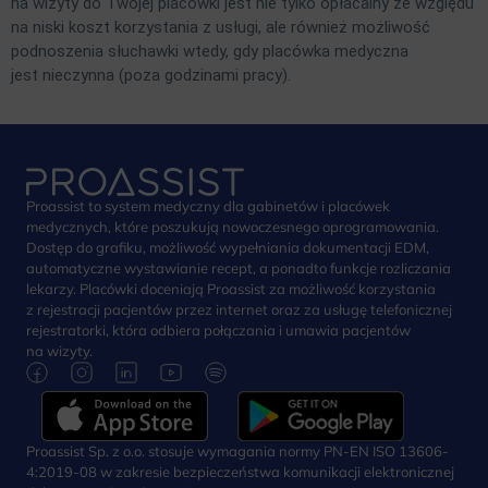
na wizyty do Twojej placówki jest nie tylko opłacalny ze względu
na niski koszt korzystania z usługi, ale również możliwość
podnoszenia słuchawki wtedy, gdy placówka medyczna
jest nieczynna (poza godzinami pracy).
Proassist to system medyczny dla gabinetów i placówek
medycznych, które poszukują nowoczesnego oprogramowania.
Dostęp do grafiku, możliwość wypełniania dokumentacji EDM,
automatyczne wystawianie recept, a ponadto funkcje rozliczania
lekarzy. Placówki doceniają Proassist za możliwość korzystania
z rejestracji pacjentów przez internet oraz za usługę telefonicznej
rejestratorki, która odbiera połączania i umawia pacjentów
na wizyty.
Proassist Sp. z o.o. stosuje wymagania normy PN-EN ISO 13606-
4:2019-08 w zakresie bezpieczeństwa komunikacji elektronicznej