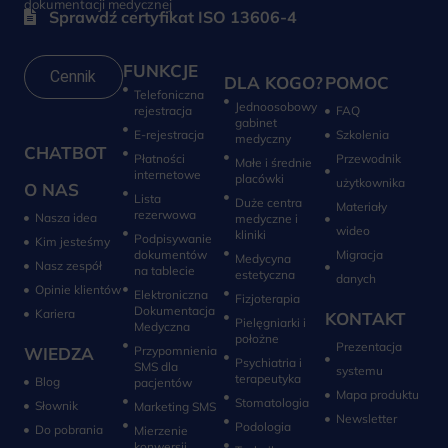
dokumentacji medycznej
Sprawdź certyfikat ISO 13606-4
FUNKCJE
Cennik
DLA KOGO?
POMOC
Telefoniczna
Jednoosobowy
rejestracja
FAQ
gabinet
E-rejestracja
Szkolenia
medyczny
CHATBOT
Płatności
Przewodnik
Małe i średnie
internetowe
placówki
użytkownika
O NAS
Lista
Duże centra
Materiały
rezerwowa
Nasza idea
medyczne i
wideo
kliniki
Podpisywanie
Kim jesteśmy
dokumentów
Migracja
Medycyna
Nasz zespół
na tablecie
estetyczna
danych
Opinie klientów
Elektroniczna
Fizjoterapia
Dokumentacja
Kariera
KONTAKT
Pielęgniarki i
Medyczna
położne
Prezentacja
WIEDZA
Przypomnienia
Psychiatria i
SMS dla
systemu
terapeutyka
Blog
pacjentów
Mapa produktu
Stomatologia
Słownik
Marketing SMS
Newsletter
Do pobrania
Mierzenie
konwersji‎