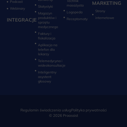
Technik
Podcast
MARKETING
masażysta
Statystyki
Webinary
Strony
Logopeda
Magazyn
produktów i
internetowe
INTEGRACJE
sprzętu
medycznego
Faktury i
fiskalizacja
Aplikacja na
telefon dla
lekarzy
Telemedycyna i
wideokonsultacje‎
Inteligentny
asystent
głosowy
Regulamin świadczenia usług
Polityka prywatności
© 2026 Proassist