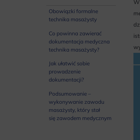
Wi
Obowiązki formalne
me
technika masażysty
dz
Co powinna zawierać
is
dokumentacja medyczna
wy
technika masażysty?
Jak ułatwić sobie
prowadzenie
dokumentacji?
Podsumowanie –
wykonywanie zawodu
masażysty, który stał
się zawodem medycznym