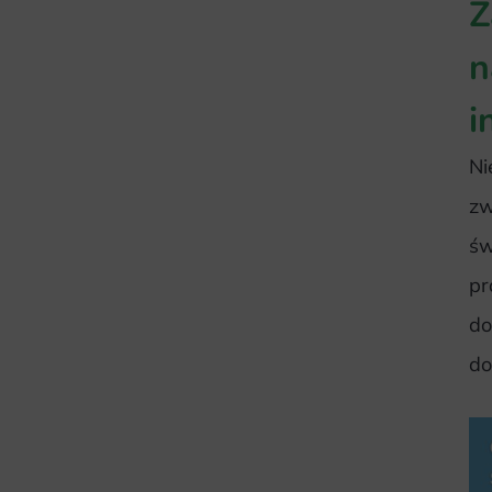
Z
n
i
Ni
zw
św
pr
do
do