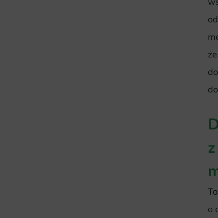
ws
od
me
że
do
do
D
z
m
Ta
o 