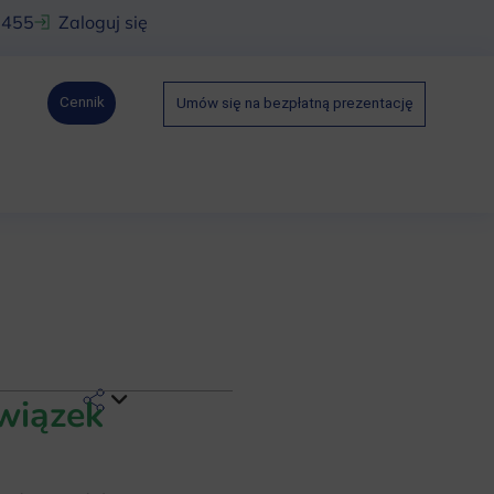
 455
Zaloguj się
Cennik
Umów się na bezpłatną prezentację
wiązek