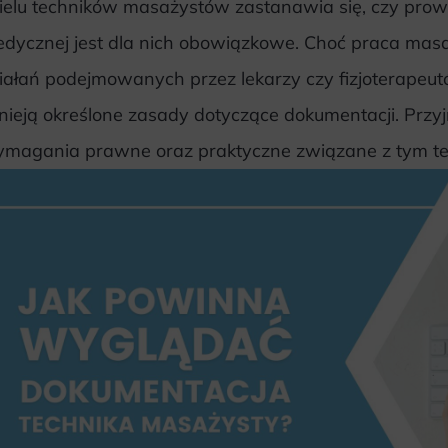
elu techników masażystów zastanawia się, czy prow
dycznej jest dla nich obowiązkowe. Choć praca masaż
iałań podejmowanych przez lekarzy czy fizjoterapeutó
tnieją określone zasady dotyczące dokumentacji. Przyjr
magania prawne oraz praktyczne związane z tym t