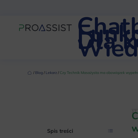
Chat
Funkc
Dla 
Wied
‏‏‎ ‎/‏‏‎ ‎
Blog
‏‏‎ ‎/‏‏‎ ‎
Lekarz
‏‏‎ ‎/‏‏‎ ‎
Czy Technik Masażysta ma obowiązek wypełn
17 
C
w
Spis treści