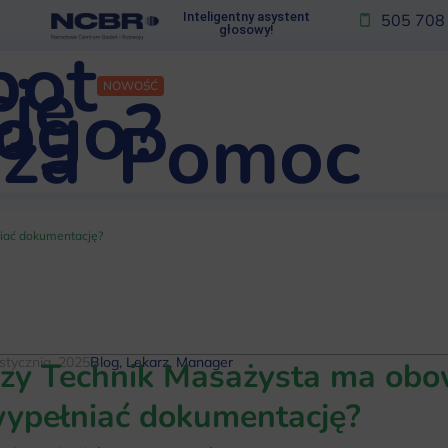
Inteligentny asystent
505 708
głosowy!
bot
je
NOWOŚĆ
kogo?
za
Pomoc
iać dokumentację?
stycznia, 2025
Blog
,
Lekarz
,
Manager
zy Technik Masażysta ma obo
ypełniać dokumentację?