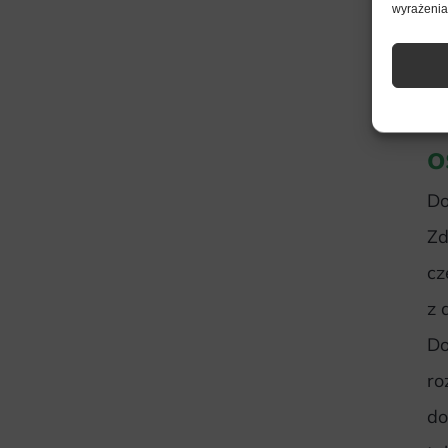
wyrażenia 
P
z
o
Do
Zd
cz
z 
Do
ro
do