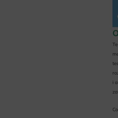
O
Te
ma
te
ro
i 
z
Co