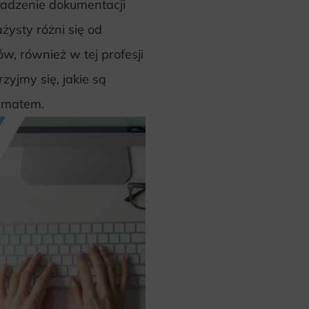
adzenie dokumentacji
ysty różni się od
w, również w tej profesji
zyjmy się, jakie są
ematem.