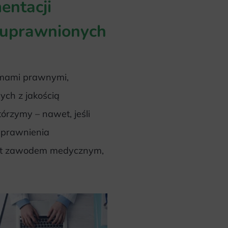
entacji
h uprawnionych
emami prawnymi,
ych z jakością
órzymy – nawet, jeśli
 uprawnienia
est zawodem medycznym,