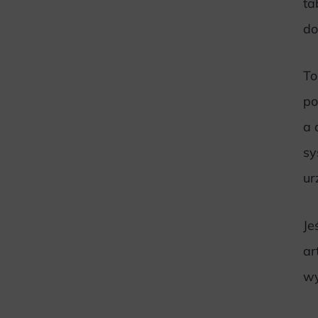
ta
do
To
po
a 
sy
ur
Je
ar
wy