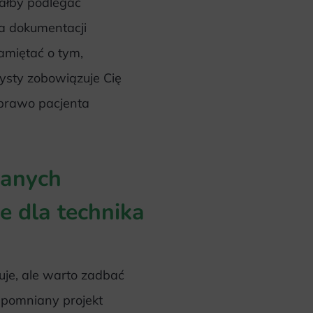
ałby podlegać
a dokumentacji
miętać o tym,
ysty zobowiązuje Cię
 prawo pacjenta
zanych
e dla technika
uje, ale warto zadbać
spomniany projekt