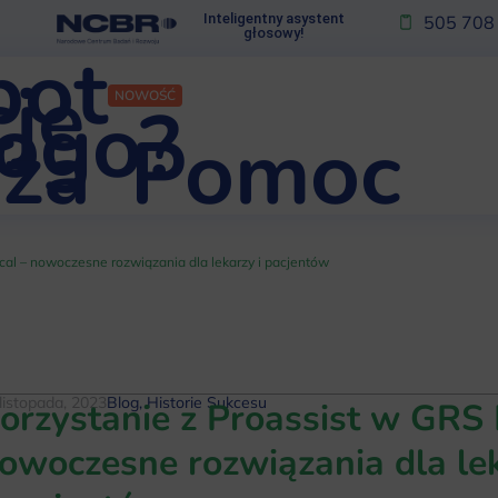
Inteligentny asystent
505 708
głosowy!
bot
je
NOWOŚĆ
kogo?
za
Pomoc
cal – nowoczesne rozwiązania dla lekarzy i pacjentów
listopada, 2023
Blog
,
Historie Sukcesu
orzystanie z Proassist w GRS 
owoczesne rozwiązania dla le