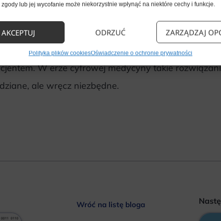
zgody lub jej wycofanie może niekorzystnie wpłynąć na niektóre cechy i funkcje.
ę do poprawy jakości obsługi pacjentów w GRS Medical
cjentom proces rejestracji i wyboru terminów wizyt, z
AKCEPTUJ
ODRZUĆ
ZARZĄDZAJ OP
ecjalistom skupić się na tym, co najważniejsze, czyli n
Polityka plików cookies
Oświadczenie o ochronie prywatności
cjentem. W erze cyfrowej medycyny takie rozwiązania 
dziane, ale wręcz niezbędne.
Nast
Wróć na listę bloga