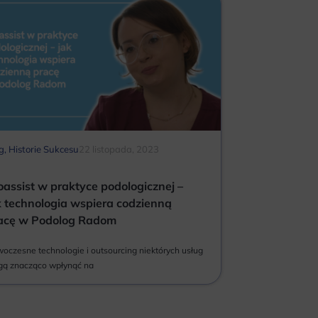
g
,
Historie Sukcesu
22 listopada, 2023
oassist w praktyce podologicznej –
k technologia wspiera codzienną
acę w Podolog Radom
oczesne technologie i outsourcing niektórych usług
ą znacząco wpłynąć na