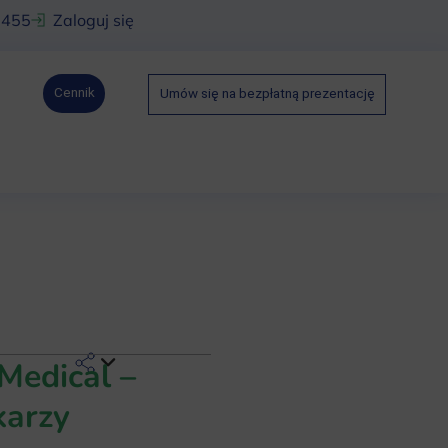
 455
Zaloguj się
Cennik
Umów się na bezpłatną prezentację
Medical –
karzy