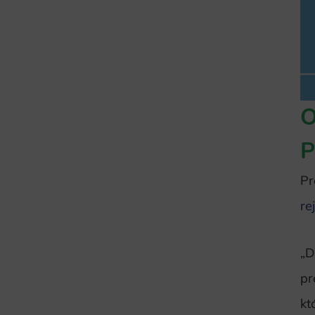
O
P
Pr
re
„D
pr
kt