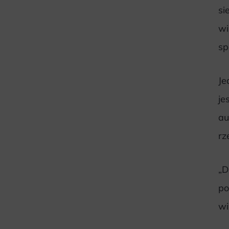
si
wi
sp
Je
je
au
rz
„D
po
wi