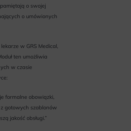
 pamiętają o swojej
nających o umówionych
 lekarze w GRS Medical,
Moduł ten umożliwia
nych w czasie
ce:
je formalne obowiązki,
e z gotowych szablonów
szą jakość obsługi.”