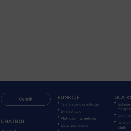
FUNKCJE
DLA K
Cennik
Telefoniczna rejestracja
Jednoos
medycz
E-rejestracja
Małe i ś
Płatności internetowe
CHATBOT
Duże ce
Lista rezerwowa
kliniki