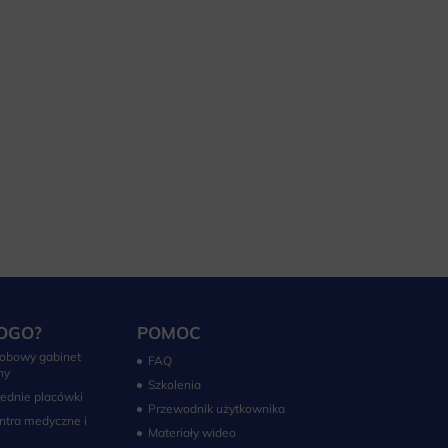
OGO?
POMOC
obowy gabinet
FAQ
ny
Szkolenia
rednie placówki
Przewodnik użytkownika
ntra medyczne i
Materiały wideo