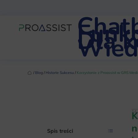
Chat
Funkc
Dla 
Wied
‏‏‎ ‎/‏‏‎ ‎
Blog
‏‏‎ ‎/‏‏‎ ‎
Historie Sukcesu
‏‏‎ ‎/‏‏‎ ‎
Korzystanie z Proassist w GRS Medi
14 
K
n
Spis treści