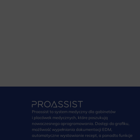
Proassist to system medyczny dla gabinetów
i placówek medycznych, które poszukują
nowoczesnego oprogramowania. Dostęp do grafiku,
możliwość wypełniania dokumentacji EDM,
automatyczne wystawianie recept, a ponadto funkcje