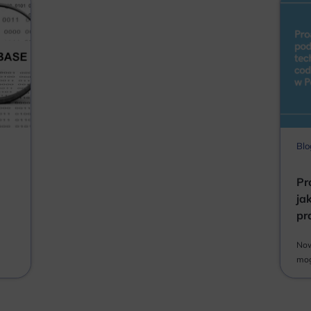
Blo
Pr
ja
pr
Now
mog