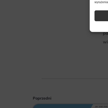
wyrażenia 
si
pa
sp
pa
wi
Poprzedni