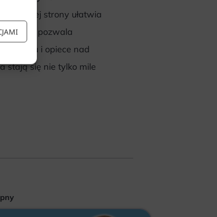
. Z jednej strony ułatwia
 drugiej – pozwala
CJAMI
a leczeniu i opiece nad
stają się nie tylko mile
ępny