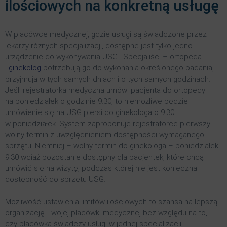
ilościowych na konkretną usługę
W placówce medycznej, gdzie usługi są świadczone przez
lekarzy różnych specjalizacji, dostępne jest tylko jedno
urządzenie do wykonywania USG. Specjaliści – ortopeda
i
ginekolog
potrzebują go do wykonania określonego badania,
przyjmują w tych samych dniach i o tych samych godzinach.
Jeśli rejestratorka medyczna umówi pacjenta do ortopedy
na poniedziałek o godzinie 9:30, to niemożliwe będzie
umówienie się na USG piersi do ginekologa o 9:30
w poniedziałek. System zaproponuje rejestratorce pierwszy
wolny termin z uwzględnieniem dostępności wymaganego
sprzętu. Niemniej – wolny termin do ginekologa – poniedziałek
9:30 wciąż pozostanie dostępny dla pacjentek, które chcą
umówić się na wizytę, podczas której nie jest konieczna
dostępność do sprzętu USG.
Możliwość ustawienia limitów ilościowych to szansa na lepszą
organizację Twojej placówki medycznej bez względu na to,
czy placówka świadczy usługi w jednej specjalizacji,