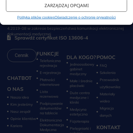
ZARZĄDZAJ OPCJAMI
Polityka plików cookies
Oświadczenie o ochronie prywatności
Proassist Sp. z o.o. stosuje wymagania normy PN-EN ISO 13606-
4:2019-08 w zakresie bezpieczeństwa komunikacji elektronicznej
dokumentacji medycznej
Sprawdź certyfikat ISO 13606-4
FUNKCJE
Cennik
DLA KOGO?
POMOC
Telefoniczna
Jednoosobowy
rejestracja
FAQ
gabinet
E-rejestracja
Szkolenia
medyczny
CHATBOT
Płatności
Przewodnik
Małe i średnie
internetowe
placówki
użytkownika
O NAS
Lista
Duże centra
Materiały
rezerwowa
Nasza idea
medyczne i
wideo
kliniki
Podpisywanie
Kim jesteśmy
dokumentów
Migracja
Medycyna
Nasz zespół
na tablecie
estetyczna
danych
Opinie klientów
Elektroniczna
Fizjoterapia
Dokumentacja
Kariera
KONTAKT
Pielęgniarki i
Medyczna