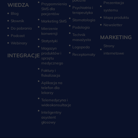
położne
Prezentacja
WIEDZA
Przypomnienia
Psychiatria i
SMS dla
systemu
terapeutyka
Blog
pacjentów
Mapa produktu
Stomatologia
Słownik
Marketing SMS
Newsletter
Do pobrania
Mierzenie
konwersji‎
Technik
Podcast
MARKETING
masażysta
Statystyki
Webinary
Strony
Logopeda
Magazyn
produktów i
internetowe
INTEGRACJE
sprzętu
medycznego
Faktury i
fiskalizacja
Aplikacja na
telefon dla
lekarzy
Telemedycyna i
wideokonsultacje‎
Inteligentny
asystent
głosowy