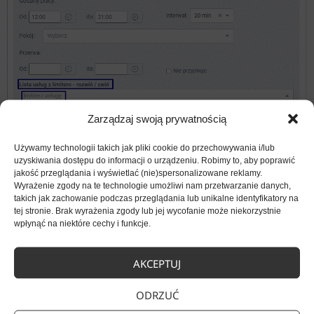
Zarządzaj swoją prywatnością
Używamy technologii takich jak pliki cookie do przechowywania i/lub
uzyskiwania dostępu do informacji o urządzeniu. Robimy to, aby poprawić
jakość przeglądania i wyświetlać (nie)spersonalizowane reklamy.
Wyrażenie zgody na te technologie umożliwi nam przetwarzanie danych,
takich jak zachowanie podczas przeglądania lub unikalne identyfikatory na
Proassist to system medyczny dla gabinetów i placówek
tej stronie. Brak wyrażenia zgody lub jej wycofanie może niekorzystnie
medycznych, które poszukują nowoczesnego oprogramowania.
wpłynąć na niektóre cechy i funkcje.
Dostęp do grafiku, możliwość wypełniania dokumentacji EDM,
automatyczne wystawianie recept, a ponadto funkcje rozliczania
AKCEPTUJ
lekarzy. Placówki doceniają Proassist za możliwość korzystania
z rejestracji pacjentów przez internet oraz za usługę telefonicznej
rejestratorki, która odbiera połączania i umawia pacjentów
ODRZUĆ
na wizyty.