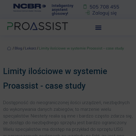
Inteligentny
505 708 455
asystent
Zaloguj się
głosowy!
‏‏‎ ‎/‏‏‎ ‎
Blog
‏‏‎ ‎/‏‏‎ ‎
Lekarz
‏‏‎ ‎/‏‏‎ ‎
Limity ilościowe w systemie Proassist – case study
Limity ilościowe w systemie
Proassist - case study
Dostępność do nieograniczonej ilości urządzeń, niezbędnych
do wykonywania danych zabiegów, to marzenie wielu
specjalistów. Niestety realia są inne i bardzo często zdarza się,
że dostęp do niezbędnego sprzętu jest bardzo ograniczony.
Wielu specjalistów ma dostęp na przykład do sprzętu USG