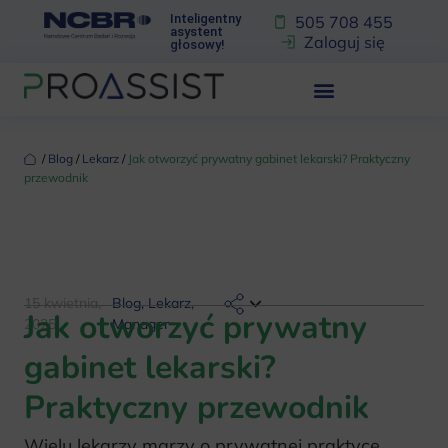
Inteligentny
505 708 455
asystent
Zaloguj się
głosowy!
‏‏‎ ‎/‏‏‎ ‎
Blog
‏‏‎ ‎/‏‏‎ ‎
Lekarz
‏‏‎ ‎/‏‏‎ ‎
Jak otworzyć prywatny gabinet lekarski? Praktyczny
przewodnik
15 kwietnia,
Blog
,
Lekarz
,
Jak otworzyć prywatny
2025
Manager
gabinet lekarski?
Praktyczny przewodnik
Wielu lekarzy marzy o prywatnej praktyce