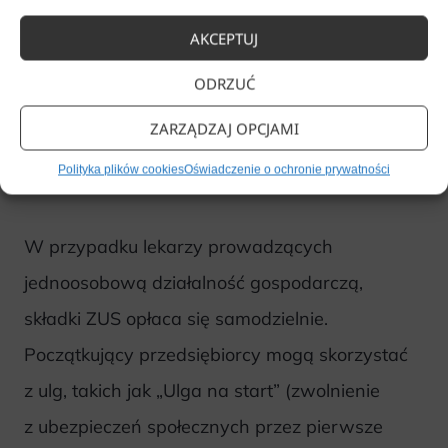
zgłoszenie jako płatnik składek,
AKCEPTUJ
wybór odpowiednich ubezpieczeń
ODRZUĆ
(zdrowotne, społeczne, dobrowolne
ZARZĄDZAJ OPCJAMI
ubezpieczenie chorobowe),
Polityka plików cookies
Oświadczenie o ochronie prywatności
terminowe opłacanie składek.
W przypadku lekarzy prowadzących
jednoosobową działalność gospodarczą,
składki ZUS opłaca się samodzielnie.
Początkujący przedsiębiorcy mogą skorzystać
z ulg, takich jak „Ulga na start” (zwolnienie
z ubezpieczeń społecznych przez pierwsze