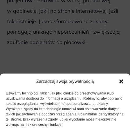
pacjentów – zarówno w wersji papierowej
w gabinecie, jak i na stronie internetowej, jeśli
taka istnieje. Jasno sformułowane zasady
pomagają uniknąć nieporozumień i zwiększają
zaufanie pacjentów do placówki.
Zgłoszenie do ZUS
Zarządzaj swoją prywatnością
Osoby prowadzące prywatną praktykę
Używamy technologii takich jak pliki cookie do przechowywania i/lub
uzyskiwania dostępu do informacji o urządzeniu. Robimy to, aby poprawić
lekarską są zobowiązane do zgłoszenia swojej
jakość przeglądania i wyświetlać (nie)spersonalizowane reklamy.
Wyrażenie zgody na te technologie umożliwi nam przetwarzanie danych,
działalności w Zakładzie Ubezpieczeń
takich jak zachowanie podczas przeglądania lub unikalne identyfikatory na
tej stronie. Brak wyrażenia zgody lub jej wycofanie może niekorzystnie
Społecznych. Rejestracja w ZUS obejmuje:
wpłynąć na niektóre cechy i funkcje.