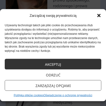
prawa spadkowego,
rodzinnego i prawa
pracy. Szczególnie
Zarządzaj swoją prywatnością
interesuje się jednak
prawem medycznym
Używamy technologii takich jak pliki cookie do przechowywania i/lub
i z tego względu
uzyskiwania dostępu do informacji o urządzeniu. Robimy to, aby poprawić
stworzyła
jakość przeglądania i wyświetlać (nie)spersonalizowane reklamy.
Wyrażenie zgody na te technologie umożliwi nam przetwarzanie danych,
na Instagramie profil
takich jak zachowanie podczas przeglądania lub unikalne identyfikatory na
legalbeauty_med,
tej stronie. Brak wyrażenia zgody lub jej wycofanie może niekorzystnie
na którym dzieli
wpłynąć na niektóre cechy i funkcje.
się wiedzą z lekarzami,
kosmetologami
AKCEPTUJ
i osobami
wykonującymi zawody
ODRZUĆ
medyczne. Tłumaczy
na nim, jak zgodnie
ZARZĄDZAJ OPCJAMI
z prawem prowadzić
Polityka plików cookies
Oświadczenie o ochronie prywatności
biznes w branży
medycznej.