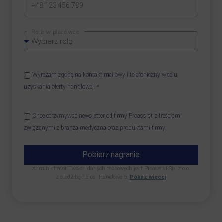
Rola w placówce
Wyrażam zgodę na kontakt mailowy i telefoniczny w celu
uzyskania oferty handlowej. *
Chcę otrzymywać newsletter od firmy Proassist z treściami
związanymi z branżą medyczną oraz produktami firmy.
Pobierz nagranie
Administrator Twoich danych osobowych jest Proassist Sp. z o.o.
z siedzibą na os. Handlowe 5,
Pokaż więcej