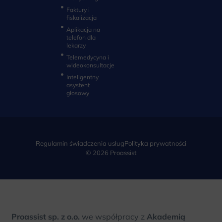
Faktury i
fiskalizacja
Aplikacja na
telefon dla
lekarzy
Telemedycyna i
wideokonsultacje‎
Inteligentny
asystent
głosowy
Regulamin świadczenia usług
Polityka prywatności
© 2026 Proassist
Proassist sp. z o.o.
we współpracy z
Akademią