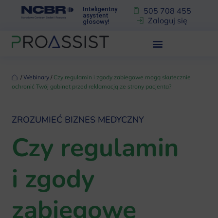
Inteligentny
505 708 455
asystent
Zaloguj się
głosowy!
‏‏‎ ‎/‏‏‎ ‎
Webinary
‏‏‎ ‎/‏‏‎ ‎
Czy regulamin i zgody zabiegowe mogą skutecznie
ochronić Twój gabinet przed reklamacją ze strony pacjenta?
ZROZUMIEĆ BIZNES MEDYCZNY
Czy regulamin
i zgody
zabiegowe