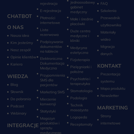
Jednoosobowy
rejestracja
FAQ
gabinet
E-rejestracja
Szkolenia
medyczny
CHATBOT
Płatności
Przewodnik
Małe i średnie
internetowe
placówki
użytkownika
O NAS
Lista
Duże centra
Materiały
rezerwowa
Nasza idea
medyczne i
wideo
kliniki
Podpisywanie
Kim jesteśmy
dokumentów
Migracja
Medycyna
Nasz zespół
na tablecie
estetyczna
danych
Opinie klientów
Elektroniczna
Fizjoterapia
Dokumentacja
Kariera
KONTAKT
Pielęgniarki i
Medyczna
położne
Prezentacja
WIEDZA
Przypomnienia
Psychiatria i
SMS dla
systemu
terapeutyka
Blog
pacjentów
Mapa produktu
Stomatologia
Słownik
Marketing SMS
Newsletter
Do pobrania
Mierzenie
konwersji‎
Technik
Podcast
MARKETING
masażysta
Statystyki
Webinary
Strony
Logopeda
Magazyn
produktów i
internetowe
INTEGRACJE
sprzętu
medycznego