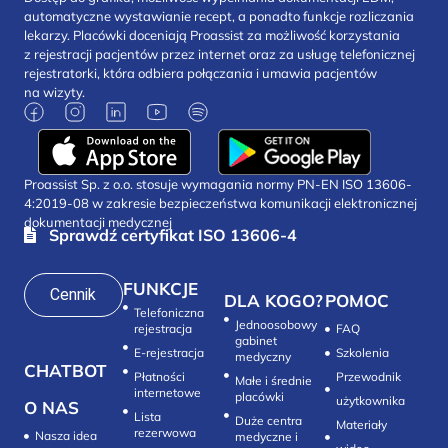
automatyczne wystawianie recept, a ponadto funkcje rozliczania
lekarzy. Placówki doceniają Proassist za możliwość korzystania
z rejestracji pacjentów przez internet oraz za usługę telefonicznej
rejestratorki, która odbiera połączania i umawia pacjentów
na wizyty.
Proassist Sp. z o.o. stosuje wymagania normy PN-EN ISO 13606-
4:2019-08 w zakresie bezpieczeństwa komunikacji elektronicznej
dokumentacji medycznej
Sprawdź certyfikat ISO 13606-4
FUNKCJE
Cennik
DLA KOGO?
POMOC
Telefoniczna
Jednoosobowy
rejestracja
FAQ
gabinet
E-rejestracja
Szkolenia
medyczny
CHATBOT
Płatności
Przewodnik
Małe i średnie
internetowe
placówki
użytkownika
O NAS
Lista
Duże centra
Materiały
rezerwowa
Nasza idea
medyczne i