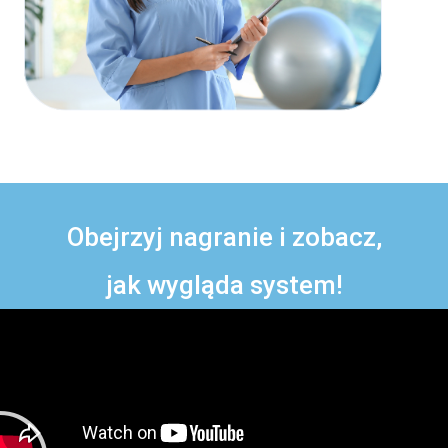
Obejrzyj nagranie i zobacz,
jak wygląda system!