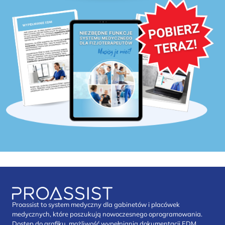
Proassist to system medyczny dla gabinetów i placówek
medycznych, które poszukują nowoczesnego oprogramowania.
Dostęp do grafiku, możliwość wypełniania dokumentacji EDM,