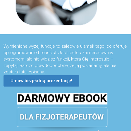
Wymienione wyżej funkcje to zaledwie ułamek tego, co oferuje
oprogramowanie Proassist. Jeśli jesteś zainteresowany
systemem, ale nie widzisz funkcji, która Cię interesuje –
zapytaj! Bardzo prawdopodobne, że ją posiadamy, ale nie
została tutaj opisana.
Umów bezpłatną prezentację!