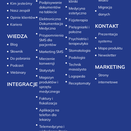
wideo
kliniki
Podpisywanie
Kim jesteśmy
dokumentów
Migracja
Medycyna
Nasz zespół
na tablecie
estetyczna
danych
Opinie klientów
Elektroniczna
Fizjoterapia
Dokumentacja
Kariera
KONTAKT
Pielęgniarki i
Medyczna
położne
Prezentacja
WIEDZA
Przypomnienia
Psychiatria i
SMS dla
systemu
terapeutyka
Blog
pacjentów
Mapa produktu
Stomatologia
Słownik
Marketing SMS
Newsletter
Do pobrania
Mierzenie
konwersji‎
Technik
Podcast
MARKETING
masażysta
Statystyki
Webinary
Strony
Logopeda
Magazyn
produktów i
internetowe
INTEGRACJE
sprzętu
medycznego
Faktury i
fiskalizacja
Aplikacja na
telefon dla
lekarzy
Telemedycyna i