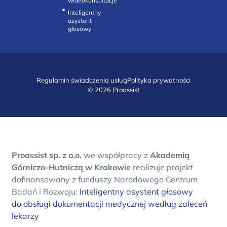
wideokonsultacje‎
Inteligentny
asystent
głosowy
Regulamin świadczenia usług
Polityka prywatności
© 2026 Proassist
Proassist sp. z o.o.
we współpracy z
Akademią
Górniczo-Hutniczą w Krakowie
realizuje projekt
dofinansowany z funduszy Narodowego Centrum
Badań i Rozwoju:
Inteligentny asystent głosowy
do obsługi dokumentacji medycznej według zaleceń
lekarzy