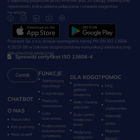
z rejestracji pacjentów przez internet oraz za usługę telefonicznej
rejestratorki, która odbiera połączania i umawia pacjentów
na wizyty.
Proassist Sp. z o.o. stosuje wymagania normy PN-EN ISO 13606-
4:2019-08 w zakresie bezpieczeństwa komunikacji elektronicznej
dokumentacji medycznej
Sprawdź certyfikat ISO 13606-4
FUNKCJE
Cennik
DLA KOGO?
POMOC
Telefoniczna
Jednoosobowy
rejestracja
FAQ
gabinet
E-rejestracja
Szkolenia
medyczny
CHATBOT
Płatności
Przewodnik
Małe i średnie
internetowe
placówki
użytkownika
O NAS
Lista
Duże centra
Materiały
rezerwowa
Nasza idea
medyczne i
wideo
kliniki
Podpisywanie
Kim jesteśmy
dokumentów
Migracja
Medycyna
Nasz zespół
na tablecie
estetyczna
danych