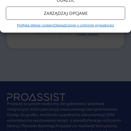
związanymi z branżą medyczną oraz produktami firmy.
ZARZĄDZAJ OPCJAMI
Pobierz
Polityka plików cookies
Oświadczenie o ochronie prywatności
Administrator Twoich danych osobowych jest Proassist Sp. z o.o.
z siedzibą na os. Handlowe 5,
Pokaż więcej
Proassist to system medyczny dla gabinetów i placówek
medycznych, które poszukują nowoczesnego oprogramowania.
Dostęp do grafiku, możliwość wypełniania dokumentacji EDM,
automatyczne wystawianie recept, a ponadto funkcje rozliczania
lekarzy. Placówki doceniają Proassist za możliwość korzystania