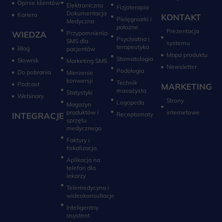
Opinie klientów
Elektroniczna
Fizjoterapia
Dokumentacja
Kariera
KONTAKT
Pielęgniarki i
Medyczna
położne
Prezentacja
WIEDZA
Przypomnienia
Psychiatria i
SMS dla
systemu
terapeutyka
Blog
pacjentów
Mapa produktu
Stomatologia
Słownik
Marketing SMS
Newsletter
Do pobrania
Mierzenie
konwersji‎
Technik
Podcast
MARKETING
masażysta
Statystyki
Webinary
Strony
Logopeda
Magazyn
produktów i
internetowe
INTEGRACJE
sprzętu
medycznego
Faktury i
fiskalizacja
Aplikacja na
telefon dla
lekarzy
Telemedycyna i
wideokonsultacje‎
Inteligentny
asystent