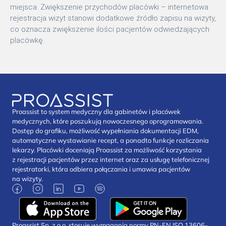
miejsca. Zwiększenie przychodów placówki – internetowa
rejestracja wizyt stanowi dodatkowe źródło zapisu na wizyty,
co oznacza zwiększenie ilości pacjentów odwiedzających
placówkę.
Proassist to system medyczny dla gabinetów i placówek
medycznych, które poszukują nowoczesnego oprogramowania.
Dostęp do grafiku, możliwość wypełniania dokumentacji EDM,
automatyczne wystawianie recept, a ponadto funkcje rozliczania
lekarzy. Placówki doceniają Proassist za możliwość korzystania
z rejestracji pacjentów przez internet oraz za usługę telefonicznej
rejestratorki, która odbiera połączania i umawia pacjentów
na wizyty.
Proassist Sp. z o.o. stosuje wymagania normy PN-EN ISO 13606-