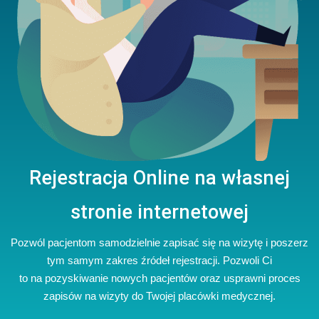
Rejestracja Online
na własnej
stronie internetowej
Pozwól pacjentom samodzielnie zapisać się na wizytę i poszerz
tym samym zakres źródeł rejestracji. Pozwoli Ci
to na pozyskiwanie nowych pacjentów oraz usprawni proces
zapisów na wizyty do Twojej placówki medycznej.