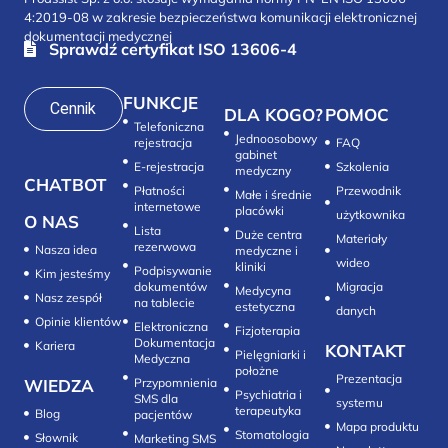
4:2019-08 w zakresie bezpieczeństwa komunikacji elektronicznej
dokumentacji medycznej
Sprawdź certyfikat ISO 13606-4
FUNKCJE
Cennik
DLA KOGO?
POMOC
Telefoniczna
Jednoosobowy
rejestracja
FAQ
gabinet
E-rejestracja
Szkolenia
medyczny
CHATBOT
Płatności
Przewodnik
Małe i średnie
internetowe
placówki
użytkownika
O NAS
Lista
Duże centra
Materiały
rezerwowa
Nasza idea
medyczne i
wideo
kliniki
Podpisywanie
Kim jesteśmy
dokumentów
Migracja
Medycyna
Nasz zespół
na tablecie
estetyczna
danych
Opinie klientów
Elektroniczna
Fizjoterapia
Dokumentacja
Kariera
KONTAKT
Pielęgniarki i
Medyczna
położne
Prezentacja
WIEDZA
Przypomnienia
Psychiatria i
SMS dla
systemu
terapeutyka
Blog
pacjentów
Mapa produktu
Stomatologia
Słownik
Marketing SMS