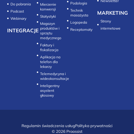
Newsletter
Do pobrania
Mierzenie
konwersji‎
Technik
Podcast
MARKETING
masażysta
Statystyki
Webinary
Strony
Logopeda
Magazyn
produktów i
internetowe
INTEGRACJE
sprzętu
medycznego
Faktury i
fiskalizacja
Aplikacja na
telefon dla
lekarzy
Telemedycyna i
wideokonsultacje‎
Inteligentny
asystent
głosowy
Regulamin świadczenia usług
Polityka prywatności
© 2026 Proassist