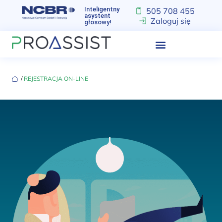
Inteligentny
505 708 455
asystent
Zaloguj się
głosowy!
‏‏‎ ‎/‏‏‎ ‎
REJESTRACJA ON-LINE