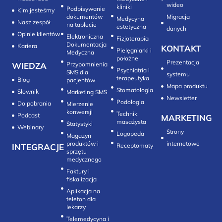
wideo
kliniki
Podpisywanie
Kim jesteśmy
dokumentów
Migracja
Medycyna
Nasz zespół
na tablecie
estetyczna
danych
Opinie klientów
Elektroniczna
Fizjoterapia
Dokumentacja
Kariera
KONTAKT
Pielęgniarki i
Medyczna
położne
Prezentacja
WIEDZA
Przypomnienia
Psychiatria i
SMS dla
systemu
terapeutyka
Blog
pacjentów
Mapa produktu
Stomatologia
Słownik
Marketing SMS
Newsletter
Do pobrania
Mierzenie
konwersji‎
Technik
Podcast
MARKETING
masażysta
Statystyki
Webinary
Strony
Logopeda
Magazyn
produktów i
internetowe
INTEGRACJE
sprzętu
medycznego
Faktury i
fiskalizacja
Aplikacja na
telefon dla
lekarzy
Telemedycyna i