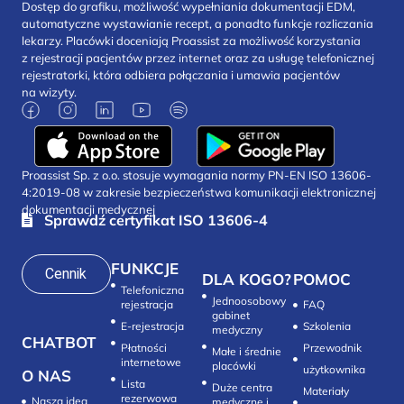
Dostęp do grafiku, możliwość wypełniania dokumentacji EDM,
automatyczne wystawianie recept, a ponadto funkcje rozliczania
lekarzy. Placówki doceniają Proassist za możliwość korzystania
z rejestracji pacjentów przez internet oraz za usługę telefonicznej
rejestratorki, która odbiera połączania i umawia pacjentów
na wizyty.
Proassist Sp. z o.o. stosuje wymagania normy PN-EN ISO 13606-
4:2019-08 w zakresie bezpieczeństwa komunikacji elektronicznej
dokumentacji medycznej
Sprawdź certyfikat ISO 13606-4
FUNKCJE
Cennik
DLA KOGO?
POMOC
Telefoniczna
Jednoosobowy
rejestracja
FAQ
gabinet
E-rejestracja
Szkolenia
medyczny
CHATBOT
Płatności
Przewodnik
Małe i średnie
internetowe
placówki
użytkownika
O NAS
Lista
Duże centra
Materiały
rezerwowa
Nasza idea
medyczne i