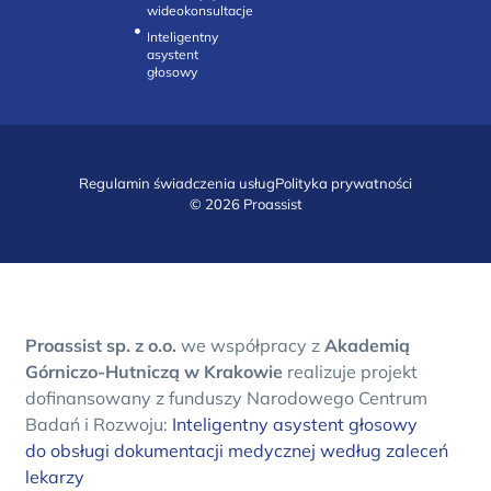
wideokonsultacje‎
Inteligentny
asystent
głosowy
Regulamin świadczenia usług
Polityka prywatności
© 2026 Proassist
Proassist sp. z o.o.
we współpracy z
Akademią
Górniczo-Hutniczą w Krakowie
realizuje projekt
dofinansowany z funduszy Narodowego Centrum
Badań i Rozwoju:
Inteligentny asystent głosowy
do obsługi dokumentacji medycznej według zaleceń
lekarzy