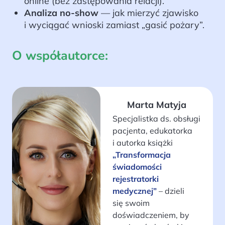
online (bez zastępowania relacji).
Analiza no-show
— jak mierzyć zjawisko
i wyciągać wnioski zamiast „gasić pożary”.
O współautorce:
Marta Matyja
Specjalistka ds. obsługi
pacjenta, edukatorka
i autorka książki
„Transformacja
świadomości
rejestratorki
medycznej”
– dzieli
się swoim
doświadczeniem, by