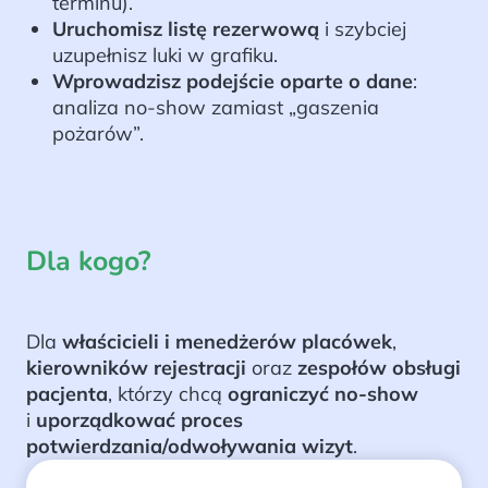
terminu).
Uruchomisz listę rezerwową
i szybciej
uzupełnisz luki w grafiku.
Wprowadzisz podejście oparte o dane
:
analiza no-show zamiast „gaszenia
pożarów”.
Dla kogo?
Dla
właścicieli i menedżerów placówek
,
kierowników rejestracji
oraz
zespołów obsługi
pacjenta
, którzy chcą
ograniczyć no-show
i
uporządkować proces
potwierdzania/odwoływania wizyt
.