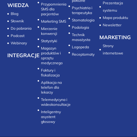
położne
Prezentacja
WIEDZA
Przypomnienia
Psychiatria i
SMS dla
systemu
terapeutyka
Blog
pacjentów
Mapa produktu
Stomatologia
Słownik
Marketing SMS
Newsletter
Do pobrania
Mierzenie
konwersji‎
Technik
Podcast
MARKETING
masażysta
Statystyki
Webinary
Strony
Logopeda
Magazyn
produktów i
internetowe
INTEGRACJE
sprzętu
medycznego
Faktury i
fiskalizacja
Aplikacja na
telefon dla
lekarzy
Telemedycyna i
wideokonsultacje‎
Inteligentny
asystent
głosowy