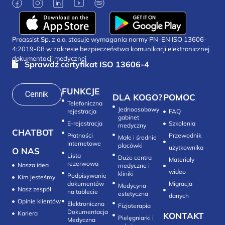
Proassist Sp. z o.o. stosuje wymagania normy PN-EN ISO 13606-
4:2019-08 w zakresie bezpieczeństwa komunikacji elektronicznej
dokumentacji medycznej
Sprawdź certyfikat ISO 13606-4
FUNKCJE
Cennik
DLA KOGO?
POMOC
Telefoniczna
Jednoosobowy
rejestracja
FAQ
gabinet
E-rejestracja
Szkolenia
medyczny
CHATBOT
Płatności
Przewodnik
Małe i średnie
internetowe
placówki
użytkownika
O NAS
Lista
Duże centra
Materiały
rezerwowa
Nasza idea
medyczne i
wideo
kliniki
Podpisywanie
Kim jesteśmy
dokumentów
Migracja
Medycyna
Nasz zespół
na tablecie
estetyczna
danych
Opinie klientów
Elektroniczna
Fizjoterapia
Dokumentacja
Kariera
KONTAKT
Pielęgniarki i
Medyczna